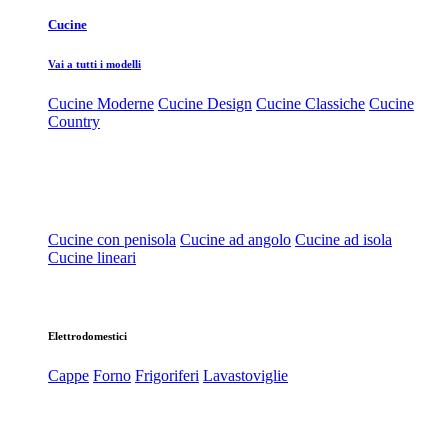
Cucine
Vai a tutti i modelli
Cucine Moderne
Cucine Design
Cucine Classiche
Cucine
Country
Cucine con penisola
Cucine ad angolo
Cucine ad isola
Cucine lineari
Elettrodomestici
Cappe
Forno
Frigoriferi
Lavastoviglie