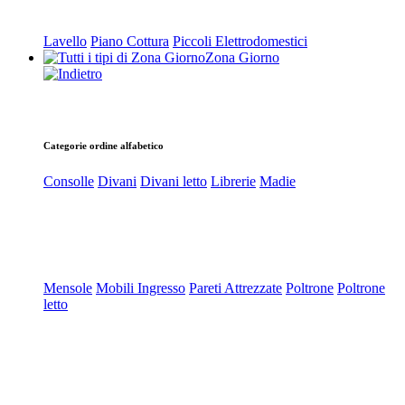
Lavello
Piano Cottura
Piccoli Elettrodomestici
Zona Giorno
Categorie ordine alfabetico
Consolle
Divani
Divani letto
Librerie
Madie
Mensole
Mobili Ingresso
Pareti Attrezzate
Poltrone
Poltrone
letto