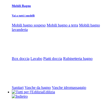
Mobili Bagno
Vai a tutti i modelli
Mobili bagno sospeso
Mobili bagno a terra
Mobili bagno
lavanderia
Box doccia
Lavabo
Piatti doccia
Rubinetteria bagno
Sanitari
Vasche da bagno
Vasche idromassaggio
Edilizia