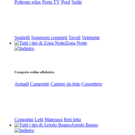
Poltrone relax
Porta TV
Pouf
Sedie
Sgabelli
Soggiorni completi
Tavoli
Vetrinette
Zona Notte
Categorie ordine alfabetico
Armadi
Camerette
Camere da letto
Cassettiere
Comodini
Letti
Materassi
Reti letto
Arredo Bagno