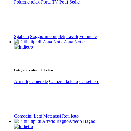
Poltrone relax
Porta TV
Pouf
Sedie
Sgabelli
Soggiorni completi
Tavoli
Vetrinette
Zona Notte
Categorie ordine alfabetico
Armadi
Camerette
Camere da letto
Cassettiere
Comodini
Letti
Materassi
Reti letto
Arredo Bagno