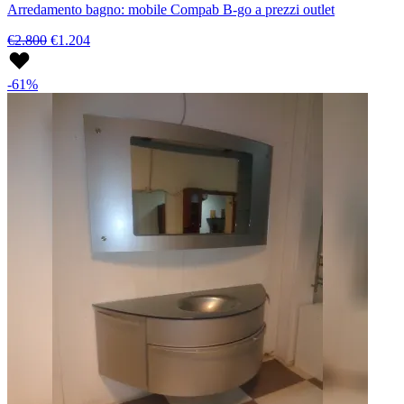
Arredamento bagno: mobile Compab B-go a prezzi outlet
€2.800
€1.204
-61%