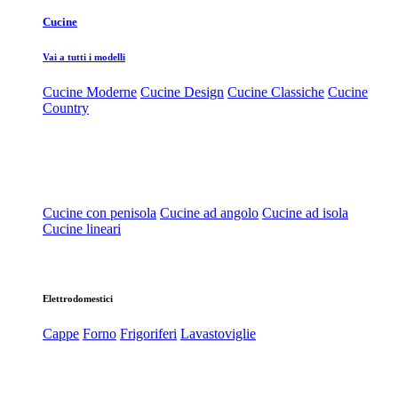
Cucine
Vai a tutti i modelli
Cucine Moderne
Cucine Design
Cucine Classiche
Cucine
Country
Cucine con penisola
Cucine ad angolo
Cucine ad isola
Cucine lineari
Elettrodomestici
Cappe
Forno
Frigoriferi
Lavastoviglie