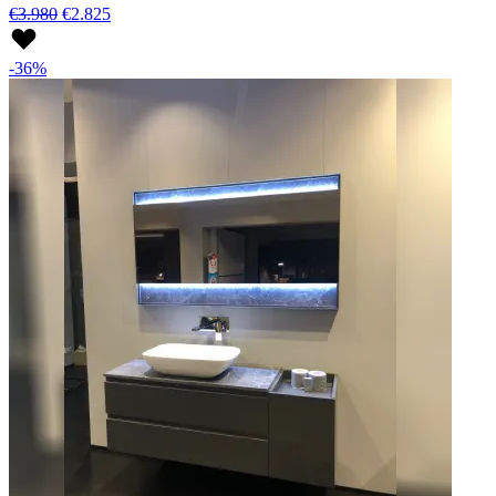
€3.980
€2.825
-36%