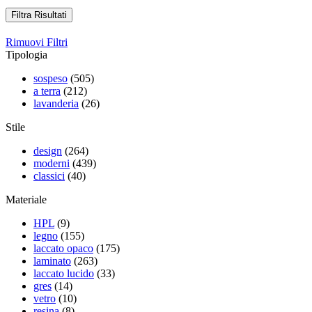
Filtra Risultati
Rimuovi Filtri
Tipologia
sospeso
(505)
a terra
(212)
lavanderia
(26)
Stile
design
(264)
moderni
(439)
classici
(40)
Materiale
HPL
(9)
legno
(155)
laccato opaco
(175)
laminato
(263)
laccato lucido
(33)
gres
(14)
vetro
(10)
resina
(8)