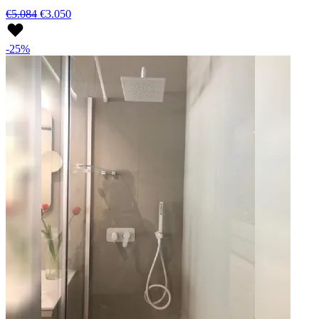
€5.084
€3.050
-25%