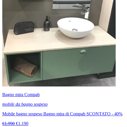
Bagno mira Compab
mobile da bagno sospeso
Mobile bagno sospeso Bagno mira di Compab SCONTATO - 40%
€1.990
€1.190