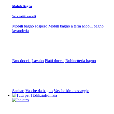
Mobili Bagno
Vai a tutti i modelli
Mobili bagno sospeso
Mobili bagno a terra
Mobili bagno
lavanderia
Box doccia
Lavabo
Piatti doccia
Rubinetteria bagno
Sanitari
Vasche da bagno
Vasche idromassaggio
Edilizia