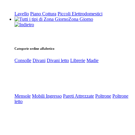
Lavello
Piano Cottura
Piccoli Elettrodomestici
Zona Giorno
Categorie ordine alfabetico
Consolle
Divani
Divani letto
Librerie
Madie
Mensole
Mobili Ingresso
Pareti Attrezzate
Poltrone
Poltrone
letto