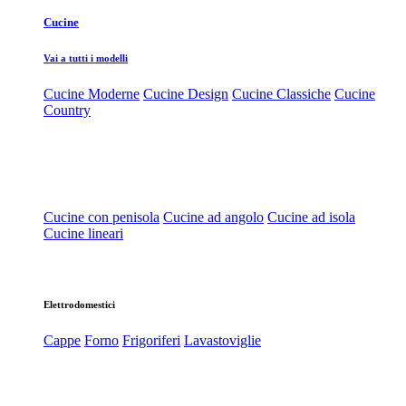
Cucine
Vai a tutti i modelli
Cucine Moderne
Cucine Design
Cucine Classiche
Cucine
Country
Cucine con penisola
Cucine ad angolo
Cucine ad isola
Cucine lineari
Elettrodomestici
Cappe
Forno
Frigoriferi
Lavastoviglie