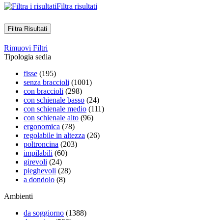
Filtra risultati
Filtra Risultati
Rimuovi Filtri
Tipologia sedia
fisse
(195)
senza braccioli
(1001)
con braccioli
(298)
con schienale basso
(24)
con schienale medio
(111)
con schienale alto
(96)
ergonomica
(78)
regolabile in altezza
(26)
poltroncina
(203)
impilabili
(60)
girevoli
(24)
pieghevoli
(28)
a dondolo
(8)
Ambienti
da soggiorno
(1388)