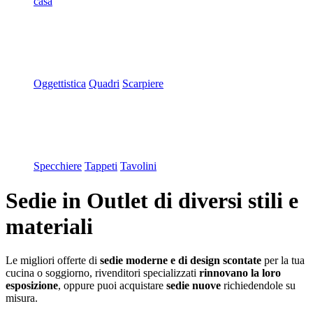
casa
Oggettistica
Quadri
Scarpiere
Specchiere
Tappeti
Tavolini
Sedie
in Outlet di diversi stili e
materiali
Le migliori offerte di
sedie moderne e di design scontate
per la tua
cucina o soggiorno, rivenditori specializzati
rinnovano la loro
esposizione
, oppure puoi acquistare
sedie nuove
richiedendole su
misura.