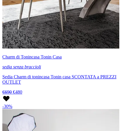
Charm di Tonincasa Tonin Casa
sedia senza braccioli
Sedia Charm di tonincasa Tonin casa SCONTATA a PREZZI
OUTLET
€690
€480
-30%