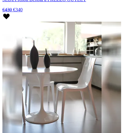
€430
€340