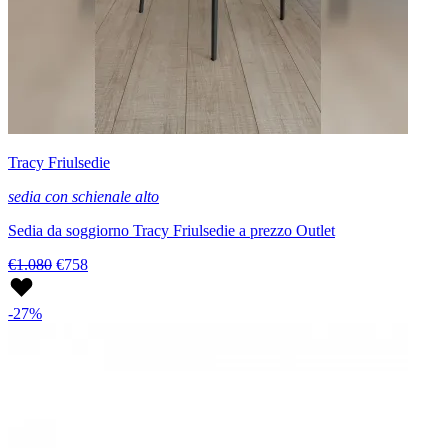
Tracy Friulsedie
sedia con schienale alto
Sedia da soggiorno Tracy Friulsedie a prezzo Outlet
€1.080
€758
-27%