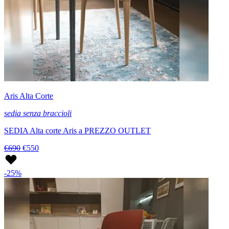
Aris Alta Corte
sedia senza braccioli
SEDIA Alta corte Aris a PREZZO OUTLET
€690
€550
-25%