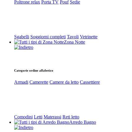
Poltrone relax
Porta TV
Pouf
Sedie
Sgabelli
Soggiorni completi
Tavoli
Vetrinette
Zona Notte
Categorie ordine alfabetico
Armadi
Camerette
Camere da letto
Cassettiere
Comodini
Letti
Materassi
Reti letto
Arredo Bagno