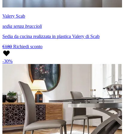
Valery Scab
sedia senza braccioli
Sedia da cucina realizzata in plastica Valery di Scab
€180
Richiedi sconto
-30%