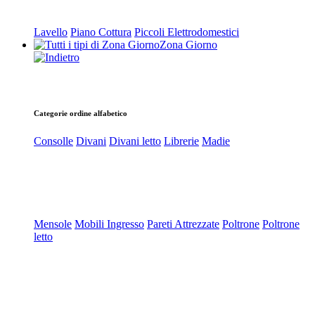
Lavello
Piano Cottura
Piccoli Elettrodomestici
Zona Giorno
Categorie ordine alfabetico
Consolle
Divani
Divani letto
Librerie
Madie
Mensole
Mobili Ingresso
Pareti Attrezzate
Poltrone
Poltrone
letto