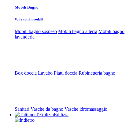
Mobili Bagno
Vai a tutti i modelli
Mobili bagno sospeso
Mobili bagno a terra
Mobili bagno
lavanderia
Box doccia
Lavabo
Piatti doccia
Rubinetteria bagno
Sanitari
Vasche da bagno
Vasche idromassaggio
Edilizia