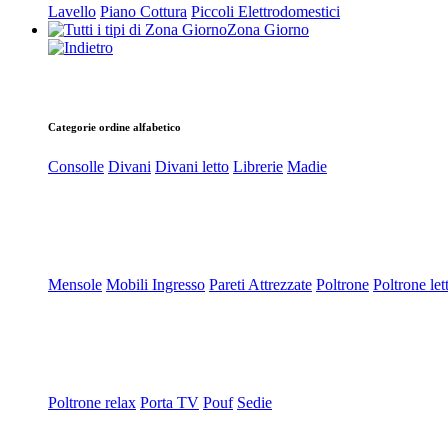
Lavello
Piano Cottura
Piccoli Elettrodomestici
Zona Giorno
Categorie ordine alfabetico
Consolle
Divani
Divani letto
Librerie
Madie
Mensole
Mobili Ingresso
Pareti Attrezzate
Poltrone
Poltrone let
Poltrone relax
Porta TV
Pouf
Sedie