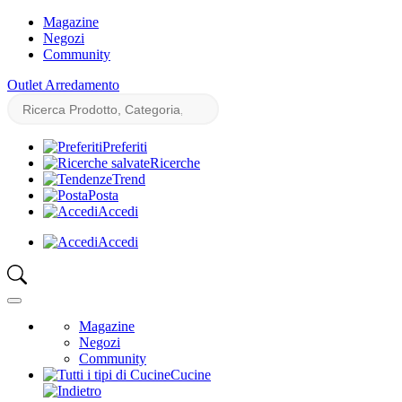
Magazine
Negozi
Community
Outlet Arredamento
Preferiti
Ricerche
Trend
Posta
Accedi
Accedi
Magazine
Negozi
Community
Cucine