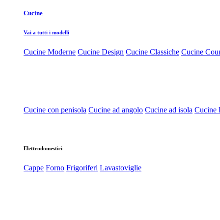
Cucine
Vai a tutti i modelli
Cucine Moderne
Cucine Design
Cucine Classiche
Cucine Cou
Cucine con penisola
Cucine ad angolo
Cucine ad isola
Cucine l
Elettrodomestici
Cappe
Forno
Frigoriferi
Lavastoviglie