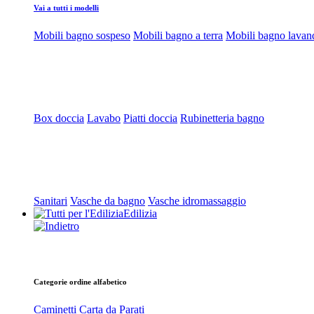
Vai a tutti i modelli
Mobili bagno sospeso
Mobili bagno a terra
Mobili bagno lavan
Box doccia
Lavabo
Piatti doccia
Rubinetteria bagno
Sanitari
Vasche da bagno
Vasche idromassaggio
Edilizia
Categorie ordine alfabetico
Caminetti
Carta da Parati