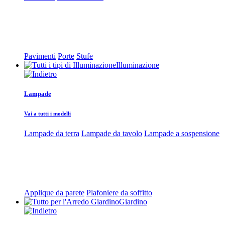
Pavimenti
Porte
Stufe
Illuminazione
Lampade
Vai a tutti i modelli
Lampade da terra
Lampade da tavolo
Lampade a sospensione
Applique da parete
Plafoniere da soffitto
Giardino