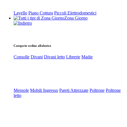
Lavello
Piano Cottura
Piccoli Elettrodomestici
Zona Giorno
Categorie ordine alfabetico
Consolle
Divani
Divani letto
Librerie
Madie
Mensole
Mobili Ingresso
Pareti Attrezzate
Poltrone
Poltrone
letto