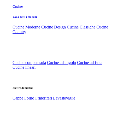
Cucine
Vai a tutti i modelli
Cucine Moderne
Cucine Design
Cucine Classiche
Cucine
Country
Cucine con penisola
Cucine ad angolo
Cucine ad isola
Cucine lineari
Elettrodomestici
Cappe
Forno
Frigoriferi
Lavastoviglie