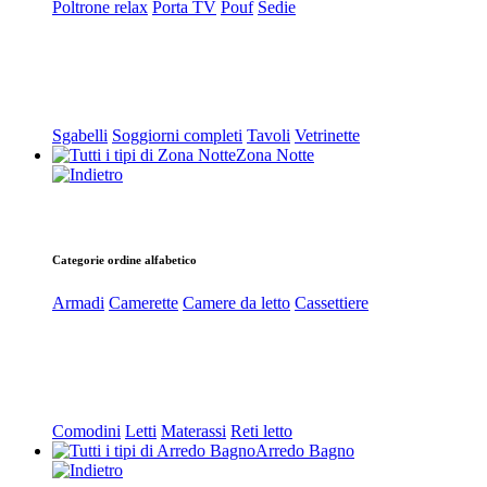
Poltrone relax
Porta TV
Pouf
Sedie
Sgabelli
Soggiorni completi
Tavoli
Vetrinette
Zona Notte
Categorie ordine alfabetico
Armadi
Camerette
Camere da letto
Cassettiere
Comodini
Letti
Materassi
Reti letto
Arredo Bagno