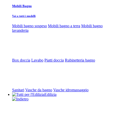
Mobili Bagno
Vai a tutti i modelli
Mobili bagno sospeso
Mobili bagno a terra
Mobili bagno
lavanderia
Box doccia
Lavabo
Piatti doccia
Rubinetteria bagno
Sanitari
Vasche da bagno
Vasche idromassaggio
Edilizia