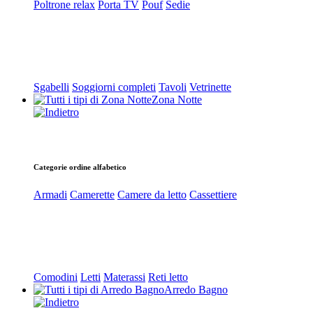
Poltrone relax
Porta TV
Pouf
Sedie
Sgabelli
Soggiorni completi
Tavoli
Vetrinette
Zona Notte
Categorie ordine alfabetico
Armadi
Camerette
Camere da letto
Cassettiere
Comodini
Letti
Materassi
Reti letto
Arredo Bagno