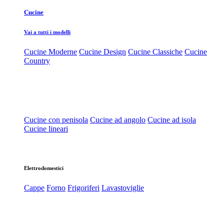
Cucine
Vai a tutti i modelli
Cucine Moderne
Cucine Design
Cucine Classiche
Cucine
Country
Cucine con penisola
Cucine ad angolo
Cucine ad isola
Cucine lineari
Elettrodomestici
Cappe
Forno
Frigoriferi
Lavastoviglie