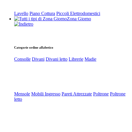
Lavello
Piano Cottura
Piccoli Elettrodomestici
Zona Giorno
Categorie ordine alfabetico
Consolle
Divani
Divani letto
Librerie
Madie
Mensole
Mobili Ingresso
Pareti Attrezzate
Poltrone
Poltrone
letto