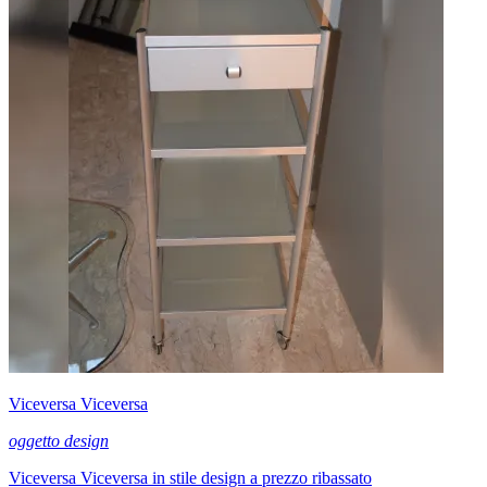
Viceversa Viceversa
oggetto design
Viceversa Viceversa in stile design a prezzo ribassato