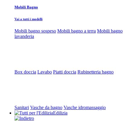
Mobili Bagno
Vai a tutti i modelli
Mobili bagno sospeso
Mobili bagno a terra
Mobili bagno
lavanderia
Box doccia
Lavabo
Piatti doccia
Rubinetteria bagno
Sanitari
Vasche da bagno
Vasche idromassaggio
Edilizia