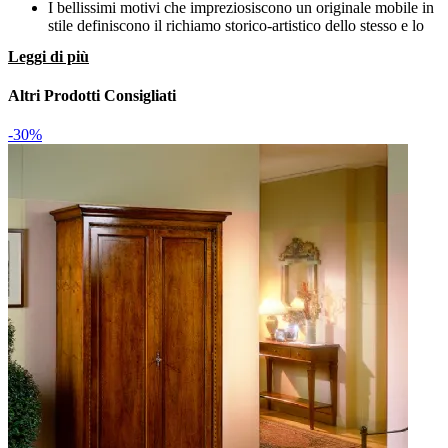
I bellissimi motivi che impreziosiscono un originale mobile in
stile definiscono il richiamo storico-artistico dello stesso e lo
lasciano subito intravedere agli occhi degli intenditori.
Leggi di più
Caratterizzati dalle linee sinuose strutturali, che rimandano a
una idea di stile di fascino e raffinatezza, gli arredamenti
Altri Prodotti Consigliati
d'epoca sono sempre arricchiti da dettagli incisi di ogni sorta,
dalle decorazioni naturalistiche a quelle tipicamente essenziali.
Questo prodotto in Offerta Outlet è, come vedi, un mobile in
-30%
stile Arte povera.
Tra i molteplici materiali reputati tradizionalmente nobili, si
trova sicuramente il legno massello, elegante e raffinato,
durevole e in grado di mantenere negli anni la bellezza
originale. Proprio per questo, il pezzo di arredo antico qui
presente è interamente realizzato con i legni migliori di legno
invecchiato, con l'estro artigianale e l'attenzione dei mastri
falegnami, pionieri dell'arredo e veri maestri per tutto quello
che concerne gli arredamenti antichi.
Valuta anche il prezzo della consegna prima di acquistare il
tuo mobile d'epoca sul web; il costo cambia in base alla
tipologia di prodotto ed alla distanza da percorrere: trasporto
escluso per quest'offerta esclusiva del nostro outlet.