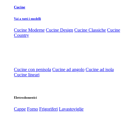
Cucine
Vai a tutti i modelli
Cucine Moderne
Cucine Design
Cucine Classiche
Cucine
Country
Cucine con penisola
Cucine ad angolo
Cucine ad isola
Cucine lineari
Elettrodomestici
Cappe
Forno
Frigoriferi
Lavastoviglie