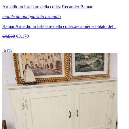
Armadio in listellare della collez.Recamièr Bamar
mobile da antiquariato armadio
Bamar Armadio in listellare della collez.recamièr scontato del -
€4.530
€3.170
-61%