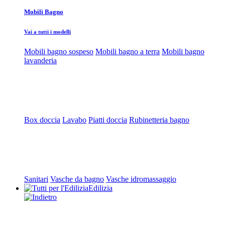
Mobili Bagno
Vai a tutti i modelli
Mobili bagno sospeso
Mobili bagno a terra
Mobili bagno
lavanderia
Box doccia
Lavabo
Piatti doccia
Rubinetteria bagno
Sanitari
Vasche da bagno
Vasche idromassaggio
Edilizia