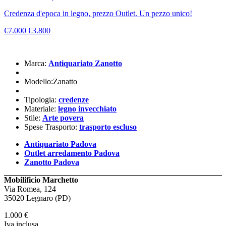
Credenza d'epoca in legno, prezzo Outlet. Un pezzo unico!
€7.000
€3.800
Marca:
Antiquariato Zanotto
Modello:Zanatto
Tipologia:
credenze
Materiale:
legno invecchiato
Stile:
Arte povera
Spese Trasporto:
trasporto escluso
Antiquariato Padova
Outlet arredamento Padova
Zanotto Padova
Mobilificio Marchetto
Via Romea, 124
35020 Legnaro (PD)
1.000
€
Iva inclusa