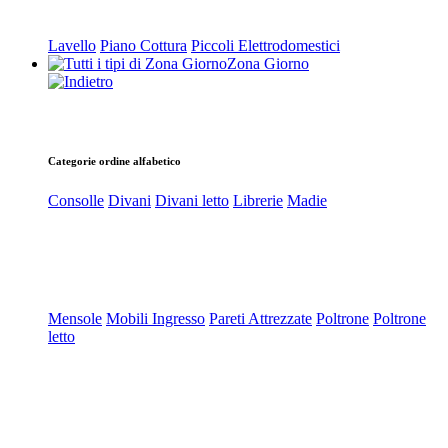
Lavello
Piano Cottura
Piccoli Elettrodomestici
Zona Giorno
Categorie ordine alfabetico
Consolle
Divani
Divani letto
Librerie
Madie
Mensole
Mobili Ingresso
Pareti Attrezzate
Poltrone
Poltrone
letto