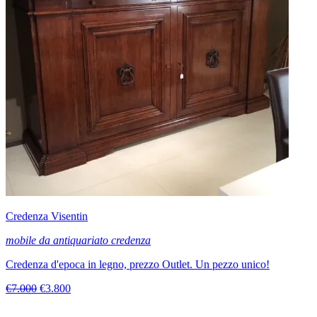
Credenza Visentin
mobile da antiquariato credenza
Credenza d'epoca in legno, prezzo Outlet. Un pezzo unico!
€7.000
€3.800