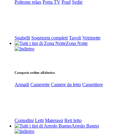
Poltrone relax
Porta TV
Pouf
Sedie
Sgabelli
Soggiorni completi
Tavoli
Vetrinette
Zona Notte
Categorie ordine alfabetico
Armadi
Camerette
Camere da letto
Cassettiere
Comodini
Letti
Materassi
Reti letto
Arredo Bagno