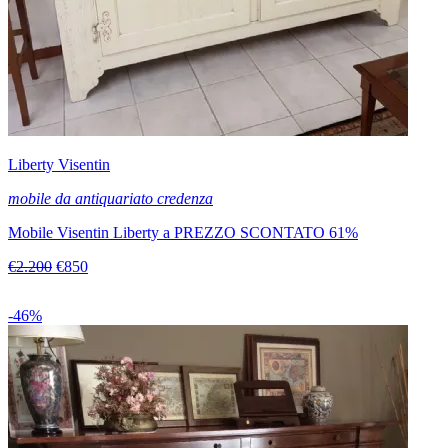
Liberty Visentin
mobile da antiquariato credenza
Mobile Visentin Liberty a PREZZO SCONTATO 61%
€2.200
€850
-46%