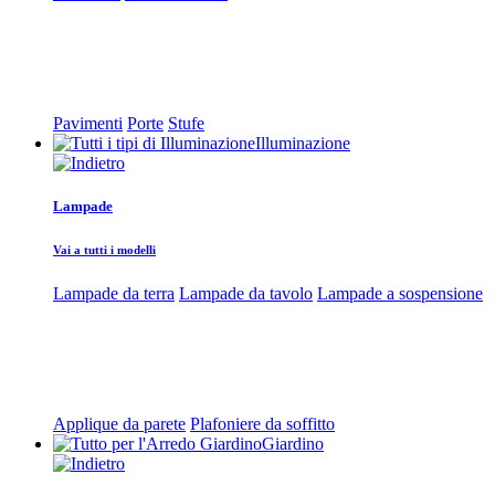
Pavimenti
Porte
Stufe
Illuminazione
Lampade
Vai a tutti i modelli
Lampade da terra
Lampade da tavolo
Lampade a sospensione
Applique da parete
Plafoniere da soffitto
Giardino