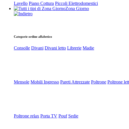
Lavello
Piano Cottura
Piccoli Elettrodomestici
Zona Giorno
Categorie ordine alfabetico
Consolle
Divani
Divani letto
Librerie
Madie
Mensole
Mobili Ingresso
Pareti Attrezzate
Poltrone
Poltrone let
Poltrone relax
Porta TV
Pouf
Sedie