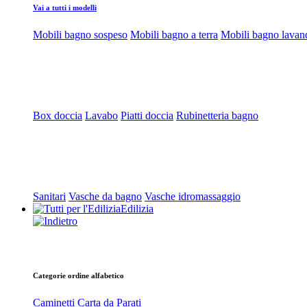
Vai a tutti i modelli
Mobili bagno sospeso
Mobili bagno a terra
Mobili bagno lavan
Box doccia
Lavabo
Piatti doccia
Rubinetteria bagno
Sanitari
Vasche da bagno
Vasche idromassaggio
Edilizia
Categorie ordine alfabetico
Caminetti
Carta da Parati