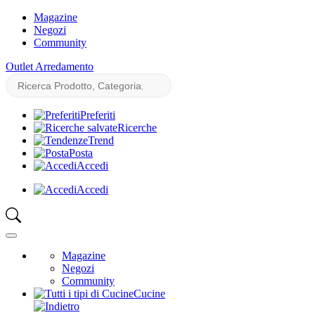
Magazine
Negozi
Community
Outlet Arredamento
Preferiti
Ricerche
Trend
Posta
Accedi
Accedi
Magazine
Negozi
Community
Cucine