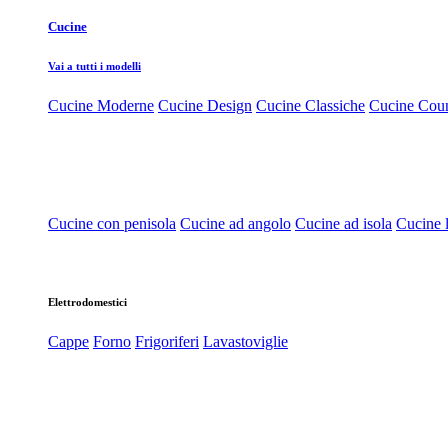
Cucine
Vai a tutti i modelli
Cucine Moderne
Cucine Design
Cucine Classiche
Cucine Cou
Cucine con penisola
Cucine ad angolo
Cucine ad isola
Cucine l
Elettrodomestici
Cappe
Forno
Frigoriferi
Lavastoviglie