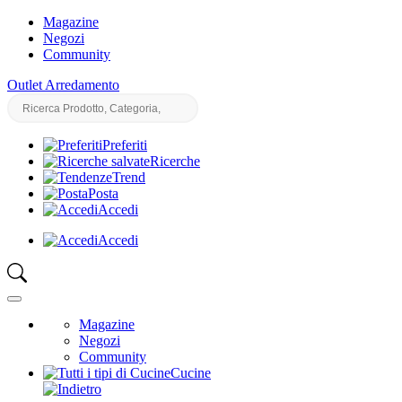
Magazine
Negozi
Community
Outlet Arredamento
Preferiti
Ricerche
Trend
Posta
Accedi
Accedi
Magazine
Negozi
Community
Cucine