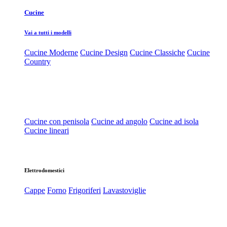
Cucine
Vai a tutti i modelli
Cucine Moderne
Cucine Design
Cucine Classiche
Cucine
Country
Cucine con penisola
Cucine ad angolo
Cucine ad isola
Cucine lineari
Elettrodomestici
Cappe
Forno
Frigoriferi
Lavastoviglie