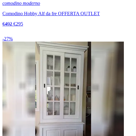
comodino moderno
Comodino Hobby Alf da fre OFFERTA OUTLET
€492
€295
-27%