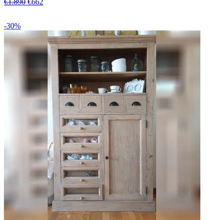
€1.890
€662
-30%