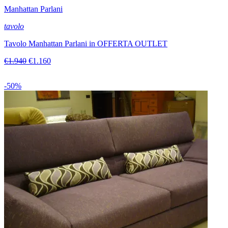
Manhattan Parlani
tavolo
Tavolo Manhattan Parlani in OFFERTA OUTLET
€1.940
€1.160
-50%