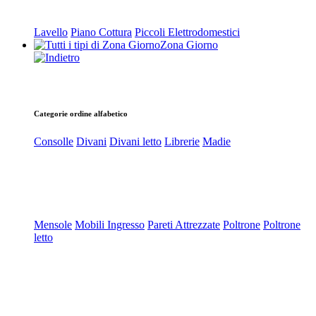
Lavello
Piano Cottura
Piccoli Elettrodomestici
Zona Giorno
Categorie ordine alfabetico
Consolle
Divani
Divani letto
Librerie
Madie
Mensole
Mobili Ingresso
Pareti Attrezzate
Poltrone
Poltrone
letto