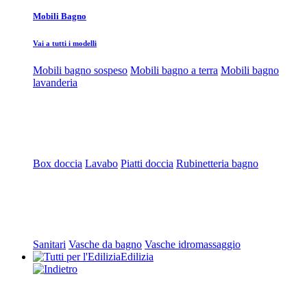
Mobili Bagno
Vai a tutti i modelli
Mobili bagno sospeso
Mobili bagno a terra
Mobili bagno
lavanderia
Box doccia
Lavabo
Piatti doccia
Rubinetteria bagno
Sanitari
Vasche da bagno
Vasche idromassaggio
Edilizia