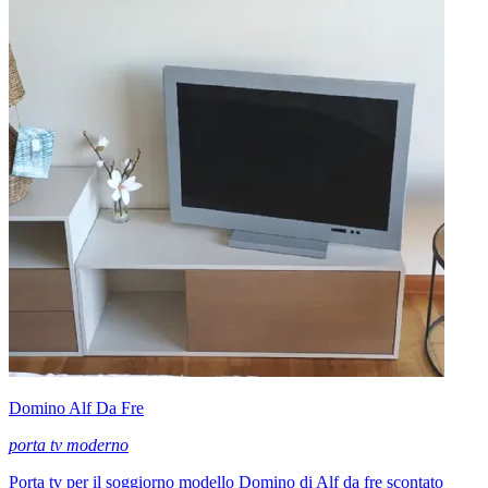
Domino Alf Da Fre
porta tv moderno
Porta tv per il soggiorno modello Domino di Alf da fre scontato