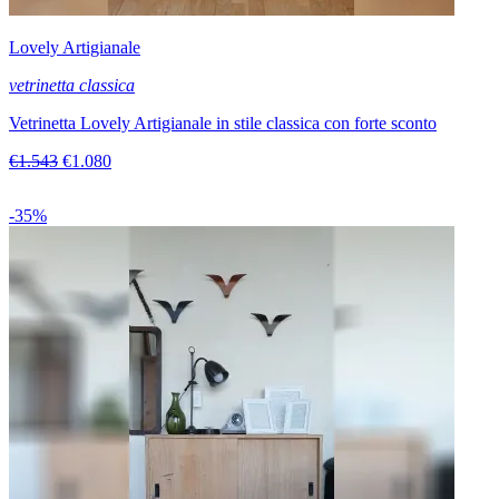
Lovely Artigianale
vetrinetta classica
Vetrinetta Lovely Artigianale in stile classica con forte sconto
€1.543
€1.080
-35%