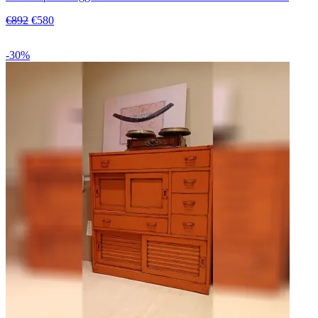
€892
€580
-30%