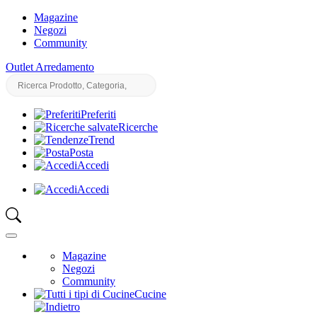
Magazine
Negozi
Community
Outlet Arredamento
Preferiti
Ricerche
Trend
Posta
Accedi
Accedi
Magazine
Negozi
Community
Cucine