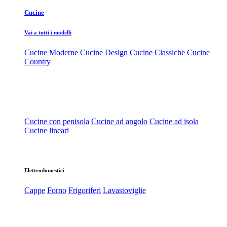
Cucine
Vai a tutti i modelli
Cucine Moderne
Cucine Design
Cucine Classiche
Cucine
Country
Cucine con penisola
Cucine ad angolo
Cucine ad isola
Cucine lineari
Elettrodomestici
Cappe
Forno
Frigoriferi
Lavastoviglie