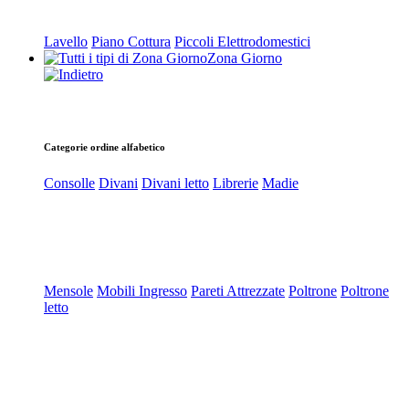
Lavello
Piano Cottura
Piccoli Elettrodomestici
Zona Giorno
Categorie ordine alfabetico
Consolle
Divani
Divani letto
Librerie
Madie
Mensole
Mobili Ingresso
Pareti Attrezzate
Poltrone
Poltrone
letto