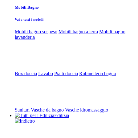
Mobili Bagno
Vai a tutti i modelli
Mobili bagno sospeso
Mobili bagno a terra
Mobili bagno
lavanderia
Box doccia
Lavabo
Piatti doccia
Rubinetteria bagno
Sanitari
Vasche da bagno
Vasche idromassaggio
Edilizia