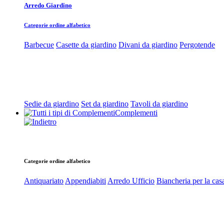
Arredo Giardino
Categorie ordine alfabetico
Barbecue
Casette da giardino
Divani da giardino
Pergotende
Sedie da giardino
Set da giardino
Tavoli da giardino
Complementi
Categorie ordine alfabetico
Antiquariato
Appendiabiti
Arredo Ufficio
Biancheria per la cas