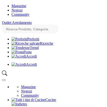
Magazine
Negozi
Community
Outlet Arredamento
Preferiti
Ricerche
Trend
Posta
Accedi
Accedi
Magazine
Negozi
Community
Cucine