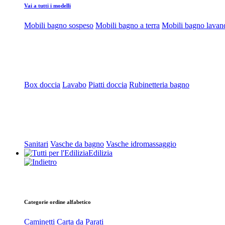
Vai a tutti i modelli
Mobili bagno sospeso
Mobili bagno a terra
Mobili bagno lavan
Box doccia
Lavabo
Piatti doccia
Rubinetteria bagno
Sanitari
Vasche da bagno
Vasche idromassaggio
Edilizia
Categorie ordine alfabetico
Caminetti
Carta da Parati