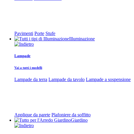
Pavimenti
Porte
Stufe
Illuminazione
Lampade
Vai a tutti i modelli
Lampade da terra
Lampade da tavolo
Lampade a sospensione
Applique da parete
Plafoniere da soffitto
Giardino