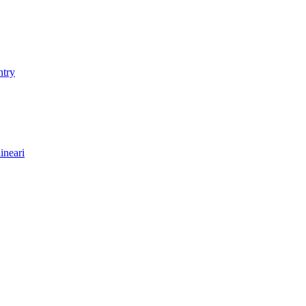
ntry
ineari