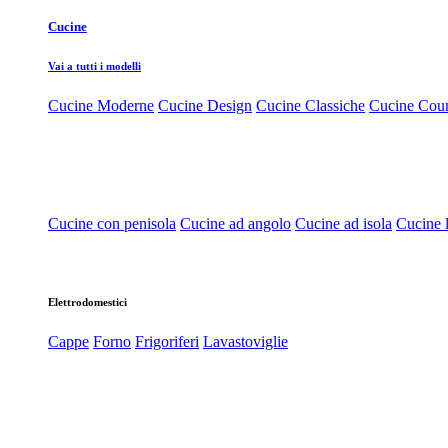
Cucine
Vai a tutti i modelli
Cucine Moderne
Cucine Design
Cucine Classiche
Cucine Cou
Cucine con penisola
Cucine ad angolo
Cucine ad isola
Cucine l
Elettrodomestici
Cappe
Forno
Frigoriferi
Lavastoviglie