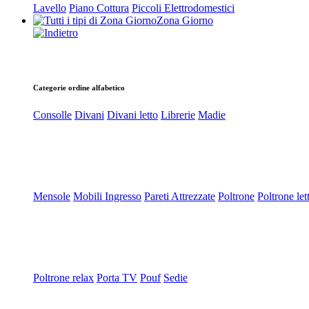
Lavello
Piano Cottura
Piccoli Elettrodomestici
Zona Giorno
Categorie ordine alfabetico
Consolle
Divani
Divani letto
Librerie
Madie
Mensole
Mobili Ingresso
Pareti Attrezzate
Poltrone
Poltrone let
Poltrone relax
Porta TV
Pouf
Sedie