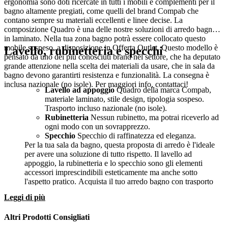
ergonomia sono doti ricercate in tutti i mobili e complementi per il
bagno altamente pregiati, come quelli del brand Compab che
contano sempre su materiali eccellenti e linee decise. La
composizione Quadro è una delle nostre soluzioni di arredo bagno
in laminato. Nella tua zona bagno potrà essere collocato questo
mobile sospeso, a disposizione in Offerta Outlet. Questo modello è
Lavello, rubinetteria e specchi
pensato da uno dei più conosciuti brand nel settore, che ha deputato
grande attenzione nella scelta dei materiali da usare, che in sala da
bagno devono garantirti resistenza e funzionalità. La consegna è
inclusa nazionale (no isole). Per maggiori info, contattaci!
Lavello ad appoggio
Quadro della marca Compab,
materiale laminato, stile design, tipologia sospeso.
Trasporto incluso nazionale (no isole).
Rubinetteria
Nessun rubinetto, ma potrai riceverlo ad
ogni modo con un sovrapprezzo.
Specchio
Specchio di raffinatezza ed eleganza.
Per la tua sala da bagno, questa proposta di arredo è l'ideale
per avere una soluzione di tutto rispetto. Il lavello ad
appoggio, la rubinetteria e lo specchio sono gli elementi
accessori imprescindibili esteticamente ma anche sotto
l'aspetto pratico. Acquista il tuo arredo bagno con trasporto
incluso nazionale (no isole) e rinnova il tuo ambiente.
Leggi di più
5 Motivi per Comprare il Quadro di
Altri Prodotti Consigliati
Compab