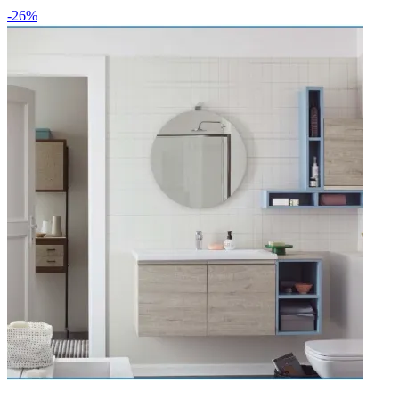
-26%
Materiale laminato di qualità superiore per una
maggiore resistenza e durata.
Stile design moderno ed elegante che si adatta a
qualsiasi tipo di arredo bagno.
Tipologia sospesa per una maggiore praticità e facilità
di installazione.
Spese di trasporto incluse nazionalmente (senza isole).
Lavello ad appoggio, specchio e nessun rubinetto
inclusi nella confezione.