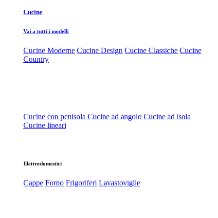
Cucine
Vai a tutti i modelli
Cucine Moderne
Cucine Design
Cucine Classiche
Cucine
Country
Cucine con penisola
Cucine ad angolo
Cucine ad isola
Cucine lineari
Elettrodomestici
Cappe
Forno
Frigoriferi
Lavastoviglie