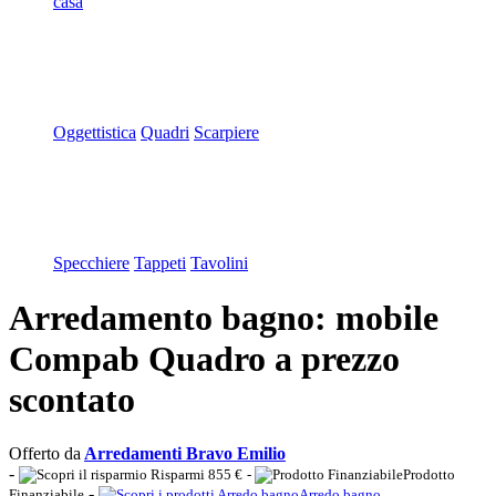
casa
Oggettistica
Quadri
Scarpiere
Specchiere
Tappeti
Tavolini
Arredamento bagno: mobile
Compab Quadro a prezzo
scontato
Offerto da
Arredamenti Bravo Emilio
-
Risparmi 855 €
-
Prodotto
-
Finanziabile
Arredo bagno