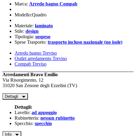
Marca:
Arredo bagno Compab
Modello:Quadro
Materiale:
laminato
Stile:
design
Tipologia:
sospeso
Spese Trasporto:
trasporto incluso nazionale (no isole)
Arredo bagno Treviso
Outlet arredamento Treviso
Compab Treviso
Arredamenti Bravo Emilio
Via Risorgimento, 12
31020 San Zenone degli Ezzelini (TV)
Dettagli
Dettagli:
Lavello:
ad appoggio
Rubinetteria:
nessun rubinetto
Specchio:
specchio
Info