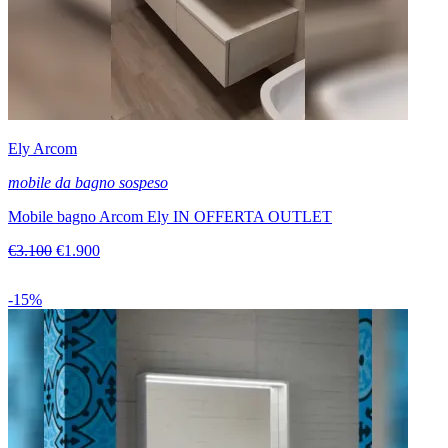
Ely Arcom
mobile da bagno sospeso
Mobile bagno Arcom Ely IN OFFERTA OUTLET
€3.100
€1.900
-15%