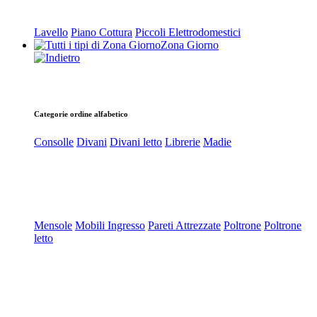
Lavello
Piano Cottura
Piccoli Elettrodomestici
Zona Giorno
Categorie ordine alfabetico
Consolle
Divani
Divani letto
Librerie
Madie
Mensole
Mobili Ingresso
Pareti Attrezzate
Poltrone
Poltrone
letto