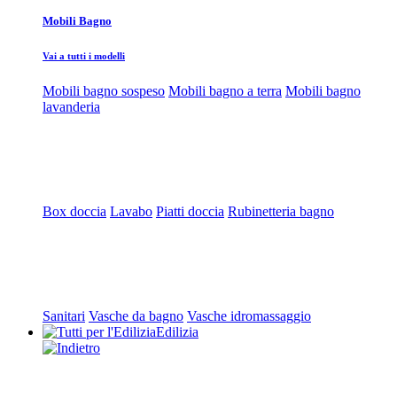
Mobili Bagno
Vai a tutti i modelli
Mobili bagno sospeso
Mobili bagno a terra
Mobili bagno
lavanderia
Box doccia
Lavabo
Piatti doccia
Rubinetteria bagno
Sanitari
Vasche da bagno
Vasche idromassaggio
Edilizia