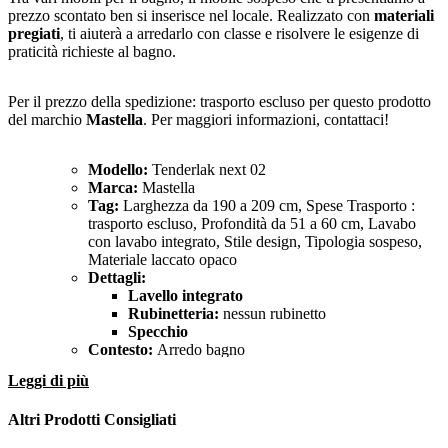
prezzo scontato ben si inserisce nel locale. Realizzato con
materiali
pregiati
, ti aiuterà a arredarlo con classe e risolvere le esigenze di
praticità richieste al bagno.
Per il prezzo della spedizione: trasporto escluso per questo prodotto
del marchio
Mastella
. Per maggiori informazioni, contattaci!
Modello:
Tenderlak next 02
Marca:
Mastella
Tag:
Larghezza da 190 a 209 cm, Spese Trasporto :
trasporto escluso, Profondità da 51 a 60 cm, Lavabo
con lavabo integrato, Stile design, Tipologia sospeso,
Materiale laccato opaco
Dettagli:
Lavello integrato
Rubinetteria:
nessun rubinetto
Specchio
Contesto:
Arredo bagno
Target:
persona interessata all'acquisto di una Arredo
Leggi di più
bagno
Altri Prodotti Consigliati