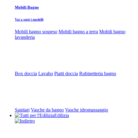
Mobili Bagno
Vai a tutti i modelli
Mobili bagno sospeso
Mobili bagno a terra
Mobili bagno
lavanderia
Box doccia
Lavabo
Piatti doccia
Rubinetteria bagno
Sanitari
Vasche da bagno
Vasche idromassaggio
Edilizia