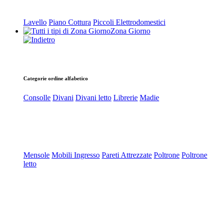
Lavello
Piano Cottura
Piccoli Elettrodomestici
Zona Giorno
Categorie ordine alfabetico
Consolle
Divani
Divani letto
Librerie
Madie
Mensole
Mobili Ingresso
Pareti Attrezzate
Poltrone
Poltrone
letto