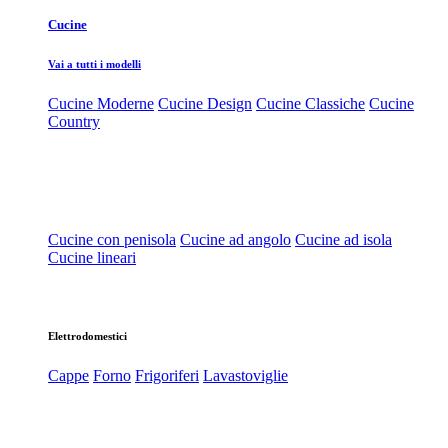
Cucine
Vai a tutti i modelli
Cucine Moderne
Cucine Design
Cucine Classiche
Cucine
Country
Cucine con penisola
Cucine ad angolo
Cucine ad isola
Cucine lineari
Elettrodomestici
Cappe
Forno
Frigoriferi
Lavastoviglie