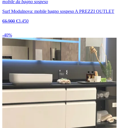
mobile da bagno sospeso
Surf Modulnova: mobile bagno sospeso A PREZZI OUTLET
€6.900
€3.450
-40%