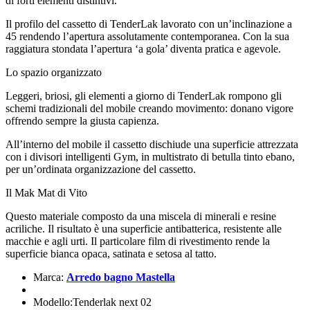
di forti elementi distintivi.
Il profilo del cassetto di TenderLak lavorato con un’inclinazione a
45 rendendo l’apertura assolutamente contemporanea. Con la sua
raggiatura stondata l’apertura ‘a gola’ diventa pratica e agevole.
Lo spazio organizzato
Leggeri, briosi, gli elementi a giorno di TenderLak rompono gli
schemi tradizionali del mobile creando movimento: donano vigore
offrendo sempre la giusta capienza.
All’interno del mobile il cassetto dischiude una superficie attrezzata
con i divisori intelligenti Gym, in multistrato di betulla tinto ebano,
per un’ordinata organizzazione del cassetto.
Il Mak Mat di Vito
Questo materiale composto da una miscela di minerali e resine
acriliche. Il risultato è una superficie antibatterica, resistente alle
macchie e agli urti. Il particolare film di rivestimento rende la
superficie bianca opaca, satinata e setosa al tatto.
Marca:
Arredo bagno Mastella
Modello:Tenderlak next 02