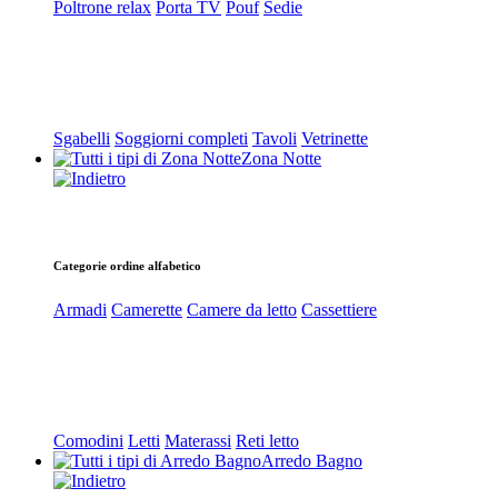
Poltrone relax
Porta TV
Pouf
Sedie
Sgabelli
Soggiorni completi
Tavoli
Vetrinette
Zona Notte
Categorie ordine alfabetico
Armadi
Camerette
Camere da letto
Cassettiere
Comodini
Letti
Materassi
Reti letto
Arredo Bagno