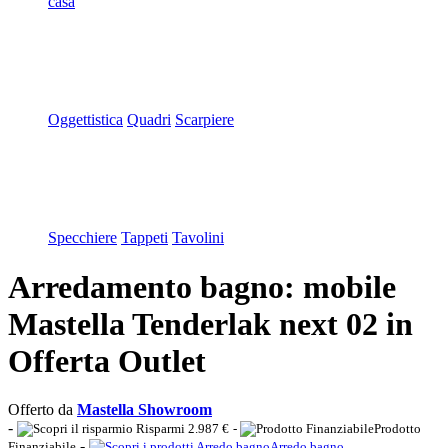
casa
Oggettistica
Quadri
Scarpiere
Specchiere
Tappeti
Tavolini
Arredamento bagno: mobile
Mastella Tenderlak next 02 in
Offerta Outlet
Offerto da
Mastella Showroom
-
Risparmi 2.987 €
-
Prodotto
-
Finanziabile
Arredo bagno