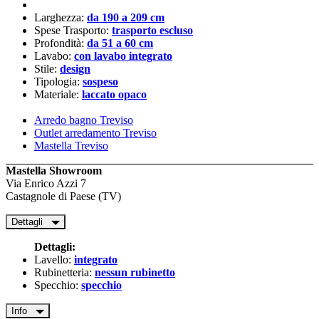
Larghezza:
da 190 a 209 cm
Spese Trasporto:
trasporto escluso
Profondità:
da 51 a 60 cm
Lavabo:
con lavabo integrato
Stile:
design
Tipologia:
sospeso
Materiale:
laccato opaco
Arredo bagno Treviso
Outlet arredamento Treviso
Mastella Treviso
Mastella Showroom
Via Enrico Azzi 7
Castagnole di Paese (TV)
Dettagli
Dettagli:
Lavello:
integrato
Rubinetteria:
nessun rubinetto
Specchio:
specchio
Info