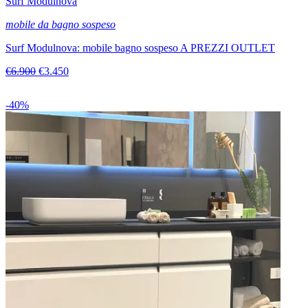
Surf Modulnova
mobile da bagno sospeso
Surf Modulnova: mobile bagno sospeso A PREZZI OUTLET
€6.900
€3.450
-40%