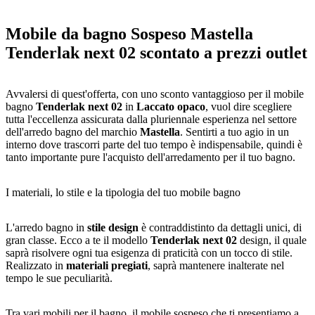
Mobile da bagno Sospeso Mastella
Tenderlak next 02 scontato a prezzi outlet
Avvalersi di quest'offerta, con uno sconto vantaggioso per il mobile
bagno
Tenderlak next 02
in
Laccato opaco
, vuol dire scegliere
tutta l'eccellenza assicurata dalla pluriennale esperienza nel settore
dell'arredo bagno del marchio
Mastella
. Sentirti a tuo agio in un
interno dove trascorri parte del tuo tempo è indispensabile, quindi è
tanto importante pure l'acquisto dell'arredamento per il tuo bagno.
I materiali, lo stile e la tipologia del tuo mobile bagno
L'arredo bagno in
stile design
è contraddistinto da dettagli unici, di
gran classe. Ecco a te il modello
Tenderlak next 02
design, il quale
saprà risolvere ogni tua esigenza di praticità con un tocco di stile.
Realizzato in
materiali pregiati
, saprà mantenere inalterate nel
tempo le sue peculiarità.
Tra vari mobili per il bagno, il mobile sospeso che ti presentiamo a