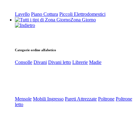
Lavello
Piano Cottura
Piccoli Elettrodomestici
Zona Giorno
Categorie ordine alfabetico
Consolle
Divani
Divani letto
Librerie
Madie
Mensole
Mobili Ingresso
Pareti Attrezzate
Poltrone
Poltrone
letto