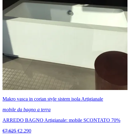
Makro vasca in corian style sistem isola Artigianale
mobile da bagno a terra
ARREDO BAGNO Artigianale: mobile SCONTATO 70%
€7.625
€2.290