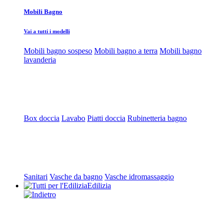
Mobili Bagno
Vai a tutti i modelli
Mobili bagno sospeso
Mobili bagno a terra
Mobili bagno
lavanderia
Box doccia
Lavabo
Piatti doccia
Rubinetteria bagno
Sanitari
Vasche da bagno
Vasche idromassaggio
Edilizia