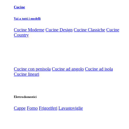
Cucine
Vai a tutti i modelli
Cucine Moderne
Cucine Design
Cucine Classiche
Cucine
Country
Cucine con penisola
Cucine ad angolo
Cucine ad isola
Cucine lineari
Elettrodomestici
Cappe
Forno
Frigoriferi
Lavastoviglie