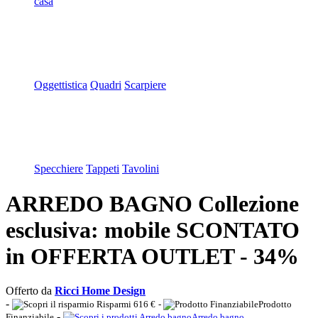
casa
Oggettistica
Quadri
Scarpiere
Specchiere
Tappeti
Tavolini
ARREDO BAGNO Collezione
esclusiva: mobile SCONTATO
in OFFERTA OUTLET - 34%
Offerto da
Ricci Home Design
-
Risparmi 616 €
-
Prodotto
-
Finanziabile
Arredo bagno