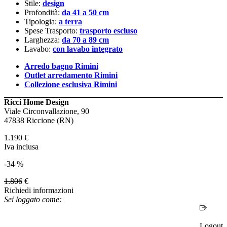
Stile:
design
Profondità:
da 41 a 50 cm
Tipologia:
a terra
Spese Trasporto:
trasporto escluso
Larghezza:
da 70 a 89 cm
Lavabo:
con lavabo integrato
Arredo bagno Rimini
Outlet arredamento Rimini
Collezione esclusiva Rimini
Ricci Home Design
Viale Circonvallazione, 90
47838 Riccione (RN)
1.190
€
Iva inclusa
-34 %
1.806
€
Richiedi informazioni
Sei loggato come:
Logout