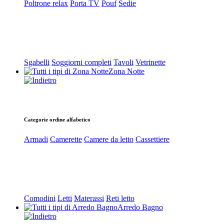
Poltrone relax
Porta TV
Pouf
Sedie
Sgabelli
Soggiorni completi
Tavoli
Vetrinette
Zona Notte
Categorie ordine alfabetico
Armadi
Camerette
Camere da letto
Cassettiere
Comodini
Letti
Materassi
Reti letto
Arredo Bagno