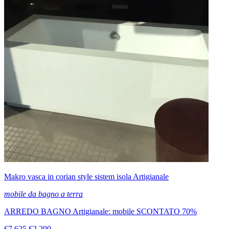
Makro vasca in corian style sistem isola Artigianale
mobile da bagno a terra
ARREDO BAGNO Artigianale: mobile SCONTATO 70%
€7.625
€2.290