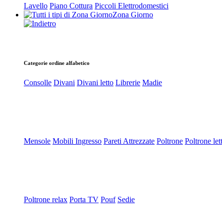
Lavello
Piano Cottura
Piccoli Elettrodomestici
Zona Giorno
Categorie ordine alfabetico
Consolle
Divani
Divani letto
Librerie
Madie
Mensole
Mobili Ingresso
Pareti Attrezzate
Poltrone
Poltrone let
Poltrone relax
Porta TV
Pouf
Sedie