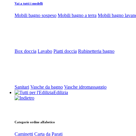
Vai a tutti i modelli
Mobili bagno sospeso
Mobili bagno a terra
Mobili bagno lavan
Box doccia
Lavabo
Piatti doccia
Rubinetteria bagno
Sanitari
Vasche da bagno
Vasche idromassaggio
Edilizia
Categorie ordine alfabetico
Caminetti
Carta da Parati