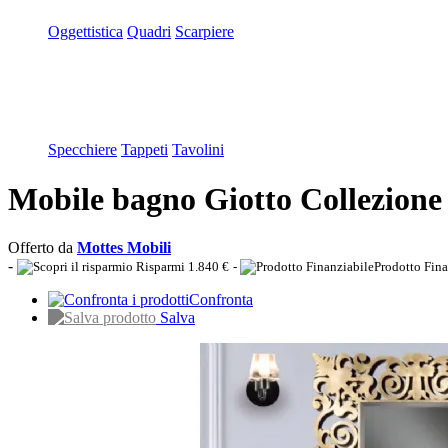
Oggettistica
Quadri
Scarpiere
Specchiere
Tappeti
Tavolini
Mobile bagno Giotto Collezi
Offerto da
Mottes Mobili
-
Risparmi 1.840 €
-
Prodotto Fina
Confronta
Salva