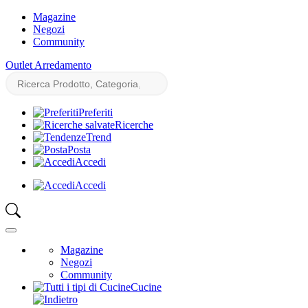
Magazine
Negozi
Community
Outlet Arredamento
Preferiti
Ricerche
Trend
Posta
Accedi
Accedi
Magazine
Negozi
Community
Cucine