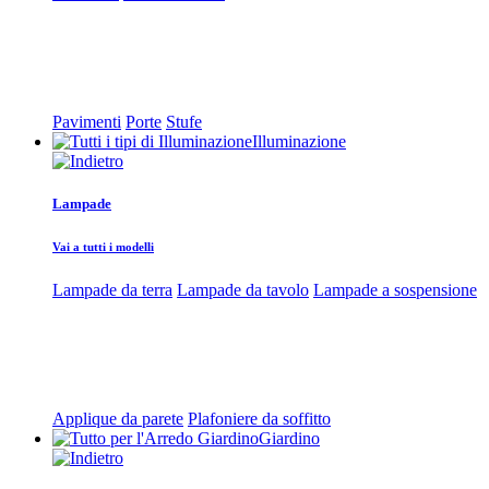
Pavimenti
Porte
Stufe
Illuminazione
Lampade
Vai a tutti i modelli
Lampade da terra
Lampade da tavolo
Lampade a sospensione
Applique da parete
Plafoniere da soffitto
Giardino