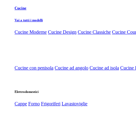
Cucine
Vai a tutti i modelli
Cucine Moderne
Cucine Design
Cucine Classiche
Cucine Cou
Cucine con penisola
Cucine ad angolo
Cucine ad isola
Cucine l
Elettrodomestici
Cappe
Forno
Frigoriferi
Lavastoviglie