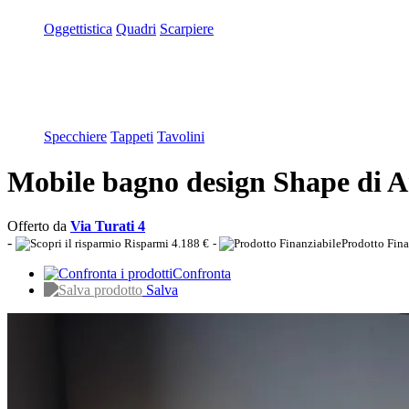
Oggettistica
Quadri
Scarpiere
Specchiere
Tappeti
Tavolini
Mobile bagno design Shape d
Offerto da
Via Turati 4
-
Risparmi 4.188 €
-
Prodotto Fina
Confronta
Salva