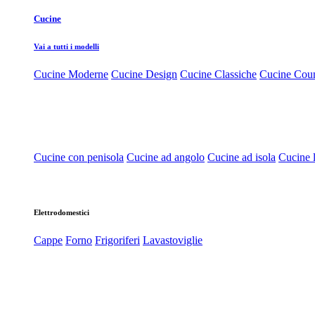
Cucine
Vai a tutti i modelli
Cucine Moderne
Cucine Design
Cucine Classiche
Cucine Cou
Cucine con penisola
Cucine ad angolo
Cucine ad isola
Cucine l
Elettrodomestici
Cappe
Forno
Frigoriferi
Lavastoviglie