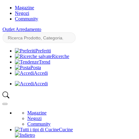
Magazine
Negozi
Community
Outlet Arredamento
Preferiti
Ricerche
Trend
Posta
Accedi
Accedi
Magazine
Negozi
Community
Cucine