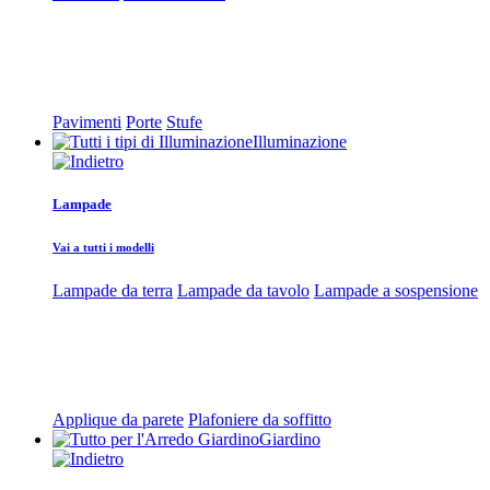
Pavimenti
Porte
Stufe
Illuminazione
Lampade
Vai a tutti i modelli
Lampade da terra
Lampade da tavolo
Lampade a sospensione
Applique da parete
Plafoniere da soffitto
Giardino