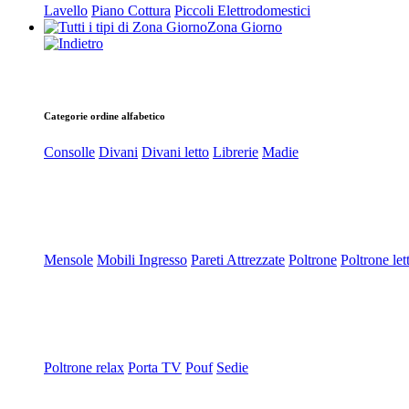
Lavello
Piano Cottura
Piccoli Elettrodomestici
Zona Giorno
Categorie ordine alfabetico
Consolle
Divani
Divani letto
Librerie
Madie
Mensole
Mobili Ingresso
Pareti Attrezzate
Poltrone
Poltrone let
Poltrone relax
Porta TV
Pouf
Sedie