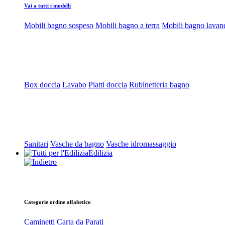
Vai a tutti i modelli
Mobili bagno sospeso
Mobili bagno a terra
Mobili bagno lavan
Box doccia
Lavabo
Piatti doccia
Rubinetteria bagno
Sanitari
Vasche da bagno
Vasche idromassaggio
Edilizia
Categorie ordine alfabetico
Caminetti
Carta da Parati