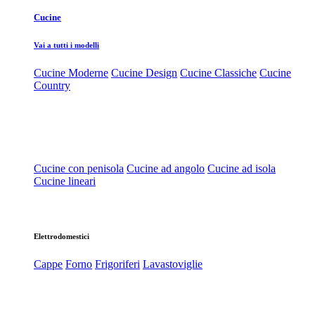
Cucine
Vai a tutti i modelli
Cucine Moderne
Cucine Design
Cucine Classiche
Cucine
Country
Cucine con penisola
Cucine ad angolo
Cucine ad isola
Cucine lineari
Elettrodomestici
Cappe
Forno
Frigoriferi
Lavastoviglie