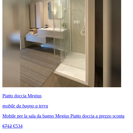
Piatto doccia Megius
mobile da bagno a terra
Mobile per la sala da bagno Megius Piatto doccia a prezzo sconta
€712
€534