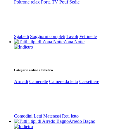
Poltrone relax
Porta TV
Pouf
Sedie
Sgabelli
Soggiorni completi
Tavoli
Vetrinette
Zona Notte
Categorie ordine alfabetico
Armadi
Camerette
Camere da letto
Cassettiere
Comodini
Letti
Materassi
Reti letto
Arredo Bagno