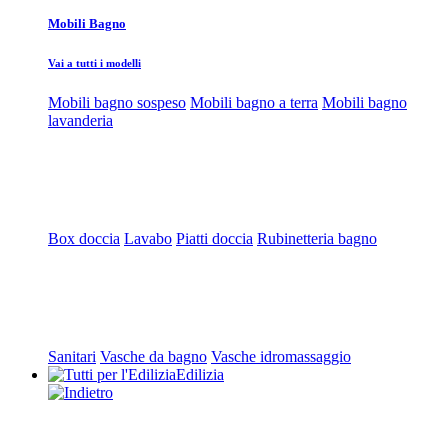
Mobili Bagno
Vai a tutti i modelli
Mobili bagno sospeso
Mobili bagno a terra
Mobili bagno
lavanderia
Box doccia
Lavabo
Piatti doccia
Rubinetteria bagno
Sanitari
Vasche da bagno
Vasche idromassaggio
Edilizia