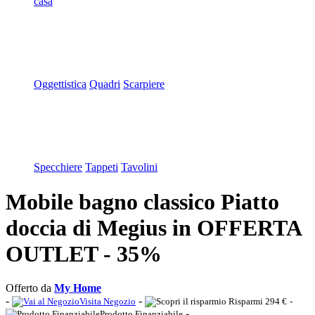
casa
Oggettistica
Quadri
Scarpiere
Specchiere
Tappeti
Tavolini
Mobile bagno classico Piatto
doccia di Megius in OFFERTA
OUTLET - 35%
Offerto da
My Home
-
-
Visita Negozio
Risparmi 294 €
-
-
Prodotto Finanziabile