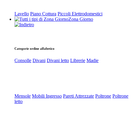
Lavello
Piano Cottura
Piccoli Elettrodomestici
Zona Giorno
Categorie ordine alfabetico
Consolle
Divani
Divani letto
Librerie
Madie
Mensole
Mobili Ingresso
Pareti Attrezzate
Poltrone
Poltrone
letto