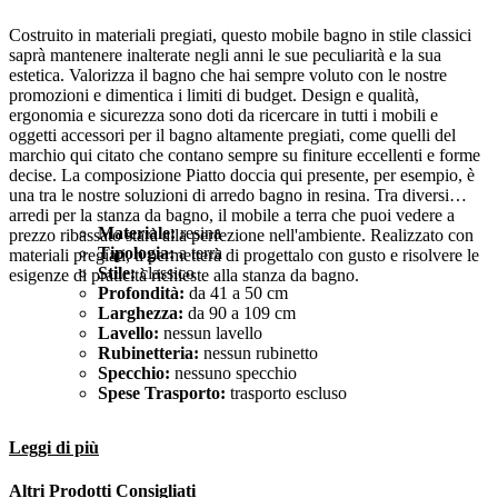
Costruito in materiali pregiati, questo mobile bagno in stile classici
saprà mantenere inalterate negli anni le sue peculiarità e la sua
estetica. Valorizza il bagno che hai sempre voluto con le nostre
promozioni e dimentica i limiti di budget. Design e qualità,
ergonomia e sicurezza sono doti da ricercare in tutti i mobili e
oggetti accessori per il bagno altamente pregiati, come quelli del
marchio qui citato che contano sempre su finiture eccellenti e forme
decise. La composizione Piatto doccia qui presente, per esempio, è
una tra le nostre soluzioni di arredo bagno in resina. Tra diversi
arredi per la stanza da bagno, il mobile a terra che puoi vedere a
Materiale:
resina
prezzo ribassato starà alla perfezione nell'ambiente. Realizzato con
Tipologia:
a terra
materiali pregiati, ti permetterà di progettalo con gusto e risolvere le
Stile:
classico
esigenze di praticità richieste alla stanza da bagno.
Profondità:
da 41 a 50 cm
Larghezza:
da 90 a 109 cm
Lavello:
nessun lavello
Rubinetteria:
nessun rubinetto
Specchio:
nessuno specchio
Spese Trasporto:
trasporto escluso
Leggi di più
Altri Prodotti Consigliati