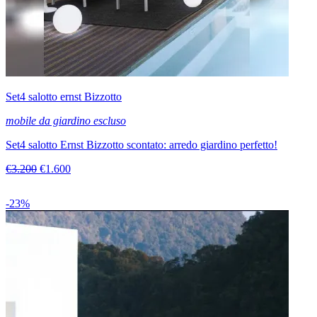
Set4 salotto ernst Bizzotto
mobile da giardino escluso
Set4 salotto Ernst Bizzotto scontato: arredo giardino perfetto!
€3.200
€1.600
-23%