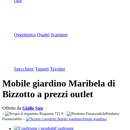
casa
Oggettistica
Quadri
Scarpiere
Specchiere
Tappeti
Tavolini
Mobile giardino Maribela di
Bizzotto a prezzi outlet
Offerto da
Giallo Sun
-
Risparmi 721 €
-
Prodotto
-
Finanziabile
Arredo giardino
Confronta