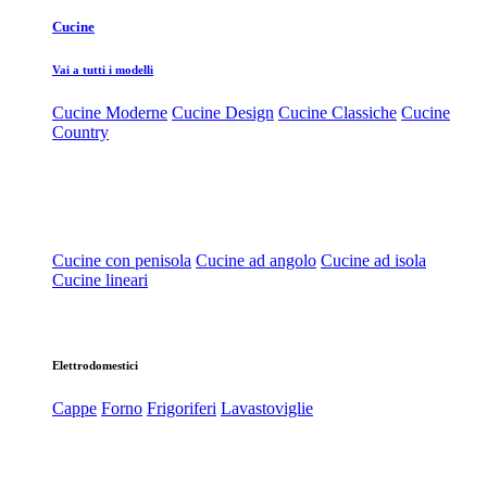
Cucine
Vai a tutti i modelli
Cucine Moderne
Cucine Design
Cucine Classiche
Cucine
Country
Cucine con penisola
Cucine ad angolo
Cucine ad isola
Cucine lineari
Elettrodomestici
Cappe
Forno
Frigoriferi
Lavastoviglie