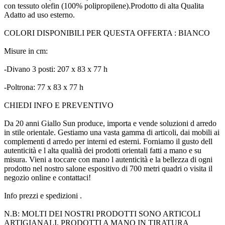
con tessuto olefin (100% polipropilene).Prodotto di alta Qualita
Adatto ad uso esterno.
COLORI DISPONIBILI PER QUESTA OFFERTA : BIANCO
Misure in cm:
-Divano 3 posti: 207 x 83 x 77 h
-Poltrona: 77 x 83 x 77 h
CHIEDI INFO E PREVENTIVO
Da 20 anni Giallo Sun produce, importa e vende soluzioni d arredo
in stile orientale. Gestiamo una vasta gamma di articoli, dai mobili ai
complementi d arredo per interni ed esterni. Forniamo il gusto dell
autenticità e l alta qualità dei prodotti orientali fatti a mano e su
misura. Vieni a toccare con mano l autenticità e la bellezza di ogni
prodotto nel nostro salone espositivo di 700 metri quadri o visita il
negozio online e contattaci!
Info prezzi e spedizioni .
N.B: MOLTI DEI NOSTRI PRODOTTI SONO ARTICOLI
ARTIGIANALI, PRODOTTI A MANO IN TIRATURA