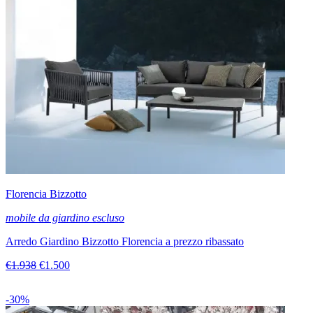
Florencia Bizzotto
mobile da giardino escluso
Arredo Giardino Bizzotto Florencia a prezzo ribassato
€1.938
€1.500
-30%