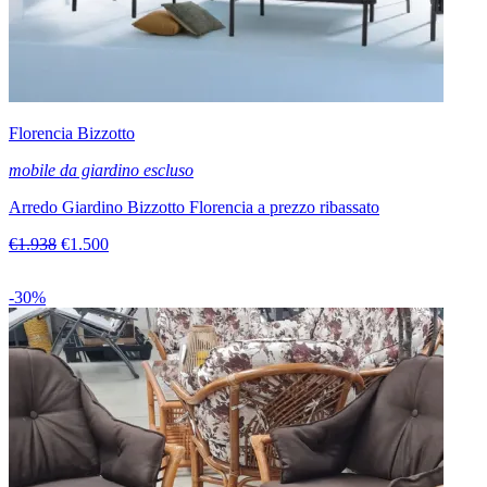
Florencia Bizzotto
mobile da giardino escluso
Arredo Giardino Bizzotto Florencia a prezzo ribassato
€1.938
€1.500
-30%