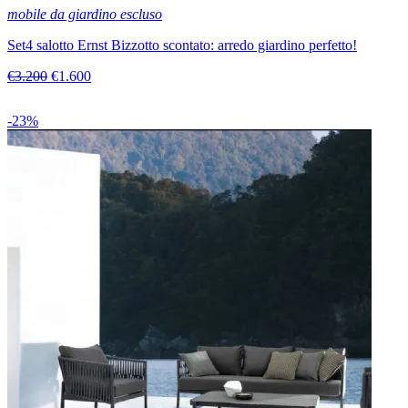
mobile da giardino escluso
Set4 salotto Ernst Bizzotto scontato: arredo giardino perfetto!
€3.200
€1.600
-23%