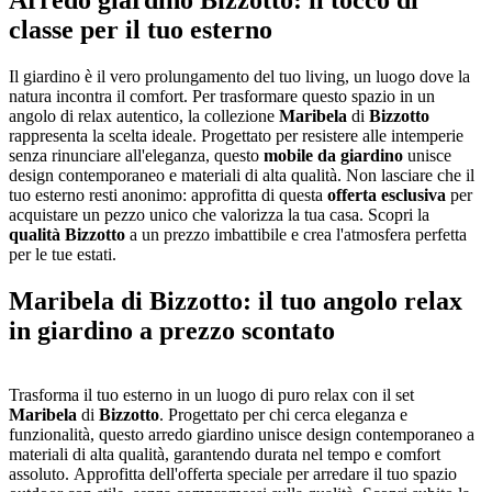
Arredo giardino Bizzotto: il tocco di
classe per il tuo esterno
Il giardino è il vero prolungamento del tuo living, un luogo dove la
natura incontra il comfort. Per trasformare questo spazio in un
angolo di relax autentico, la collezione
Maribela
di
Bizzotto
rappresenta la scelta ideale. Progettato per resistere alle intemperie
senza rinunciare all'eleganza, questo
mobile da giardino
unisce
design contemporaneo e materiali di alta qualità. Non lasciare che il
tuo esterno resti anonimo: approfitta di questa
offerta esclusiva
per
acquistare un pezzo unico che valorizza la tua casa. Scopri la
qualità Bizzotto
a un prezzo imbattibile e crea l'atmosfera perfetta
per le tue estati.
Maribela di Bizzotto: il tuo angolo relax
in giardino a prezzo scontato
Trasforma il tuo esterno in un luogo di puro relax con il set
Maribela
di
Bizzotto
. Progettato per chi cerca eleganza e
funzionalità, questo arredo giardino unisce design contemporaneo a
materiali di alta qualità, garantendo durata nel tempo e comfort
assoluto. Approfitta dell'offerta speciale per arredare il tuo spazio