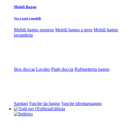
Mobili Bagno
Vai a tutti i modelli
Mobili bagno sospeso
Mobili bagno a terra
Mobili bagno
lavanderia
Box doccia
Lavabo
Piatti doccia
Rubinetteria bagno
Sanitari
Vasche da bagno
Vasche idromassaggio
Edilizia