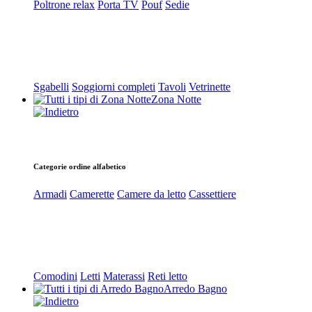
Poltrone relax
Porta TV
Pouf
Sedie
Sgabelli
Soggiorni completi
Tavoli
Vetrinette
Zona Notte
Categorie ordine alfabetico
Armadi
Camerette
Camere da letto
Cassettiere
Comodini
Letti
Materassi
Reti letto
Arredo Bagno