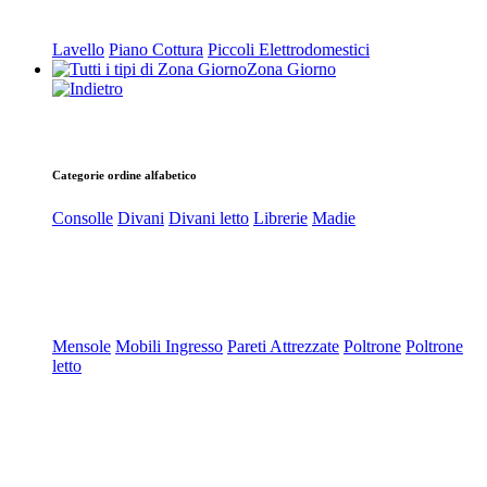
Lavello
Piano Cottura
Piccoli Elettrodomestici
Zona Giorno
Categorie ordine alfabetico
Consolle
Divani
Divani letto
Librerie
Madie
Mensole
Mobili Ingresso
Pareti Attrezzate
Poltrone
Poltrone
letto