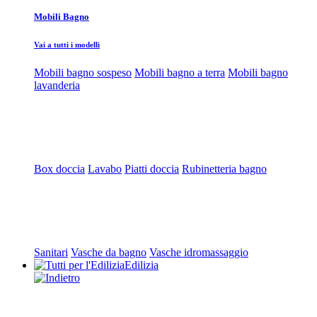
Mobili Bagno
Vai a tutti i modelli
Mobili bagno sospeso
Mobili bagno a terra
Mobili bagno
lavanderia
Box doccia
Lavabo
Piatti doccia
Rubinetteria bagno
Sanitari
Vasche da bagno
Vasche idromassaggio
Edilizia