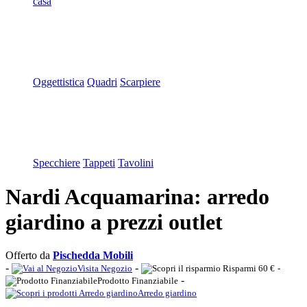
casa
Oggettistica
Quadri
Scarpiere
Specchiere
Tappeti
Tavolini
Nardi Acquamarina: arredo
giardino a prezzi outlet
Offerto da
Pischedda Mobili
-
-
Visita Negozio
Risparmi 60 €
-
-
Prodotto Finanziabile
Arredo giardino