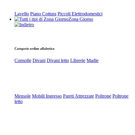
Lavello
Piano Cottura
Piccoli Elettrodomestici
Zona Giorno
Categorie ordine alfabetico
Consolle
Divani
Divani letto
Librerie
Madie
Mensole
Mobili Ingresso
Pareti Attrezzate
Poltrone
Poltrone
letto