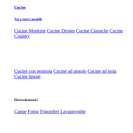
Cucine
Vai a tutti i modelli
Cucine Moderne
Cucine Design
Cucine Classiche
Cucine
Country
Cucine con penisola
Cucine ad angolo
Cucine ad isola
Cucine lineari
Elettrodomestici
Cappe
Forno
Frigoriferi
Lavastoviglie