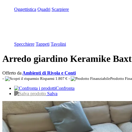
Oggettistica
Quadri
Scarpiere
Specchiere
Tappeti
Tavolini
Arredo giardino Keramike Baxte
Offerto da
Ambienti di Rivola e Conti
-
Risparmi 1.807 €
-
Prodotto Fina
Confronta
Salva