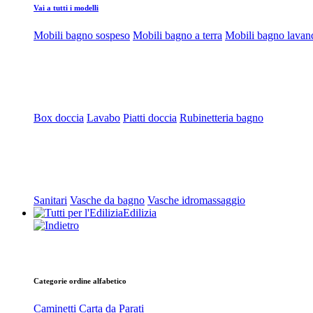
Vai a tutti i modelli
Mobili bagno sospeso
Mobili bagno a terra
Mobili bagno lavan
Box doccia
Lavabo
Piatti doccia
Rubinetteria bagno
Sanitari
Vasche da bagno
Vasche idromassaggio
Edilizia
Categorie ordine alfabetico
Caminetti
Carta da Parati