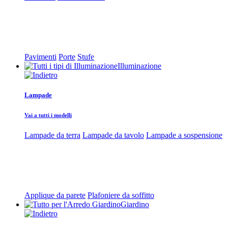
Pavimenti
Porte
Stufe
Illuminazione
Lampade
Vai a tutti i modelli
Lampade da terra
Lampade da tavolo
Lampade a sospensione
Applique da parete
Plafoniere da soffitto
Giardino