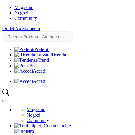
Magazine
Negozi
Community
Outlet Arredamento
Preferiti
Ricerche
Trend
Posta
Accedi
Accedi
Magazine
Negozi
Community
Cucine