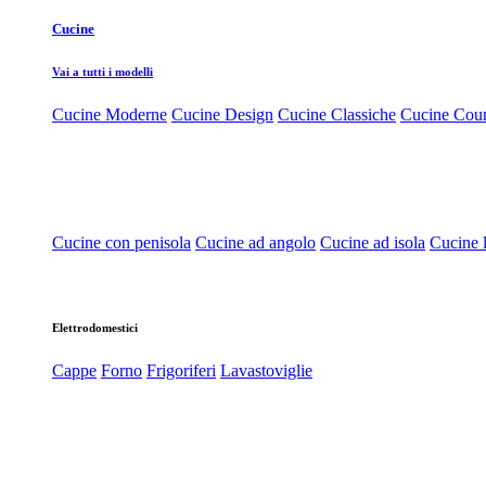
Cucine
Vai a tutti i modelli
Cucine Moderne
Cucine Design
Cucine Classiche
Cucine Cou
Cucine con penisola
Cucine ad angolo
Cucine ad isola
Cucine l
Elettrodomestici
Cappe
Forno
Frigoriferi
Lavastoviglie