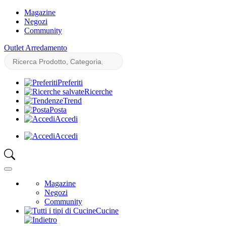
Magazine
Negozi
Community
Outlet Arredamento
Preferiti
Ricerche
Trend
Posta
Accedi
Accedi
Magazine
Negozi
Community
Cucine