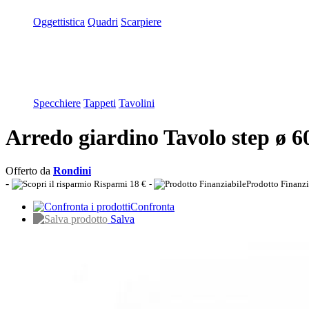
Oggettistica
Quadri
Scarpiere
Specchiere
Tappeti
Tavolini
Arredo giardino Tavolo step ø 60
Offerto da
Rondini
-
Risparmi 18 €
-
Prodotto Finanzi
Confronta
Salva