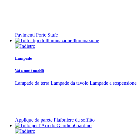
Pavimenti
Porte
Stufe
Illuminazione
Lampade
Vai a tutti i modelli
Lampade da terra
Lampade da tavolo
Lampade a sospensione
Applique da parete
Plafoniere da soffitto
Giardino