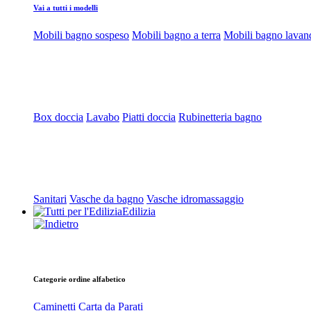
Vai a tutti i modelli
Mobili bagno sospeso
Mobili bagno a terra
Mobili bagno lavan
Box doccia
Lavabo
Piatti doccia
Rubinetteria bagno
Sanitari
Vasche da bagno
Vasche idromassaggio
Edilizia
Categorie ordine alfabetico
Caminetti
Carta da Parati