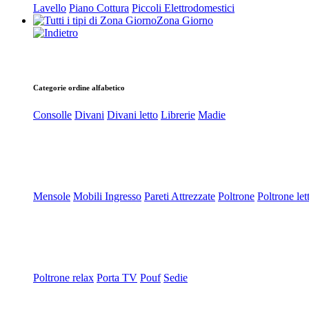
Lavello
Piano Cottura
Piccoli Elettrodomestici
Zona Giorno
Categorie ordine alfabetico
Consolle
Divani
Divani letto
Librerie
Madie
Mensole
Mobili Ingresso
Pareti Attrezzate
Poltrone
Poltrone let
Poltrone relax
Porta TV
Pouf
Sedie