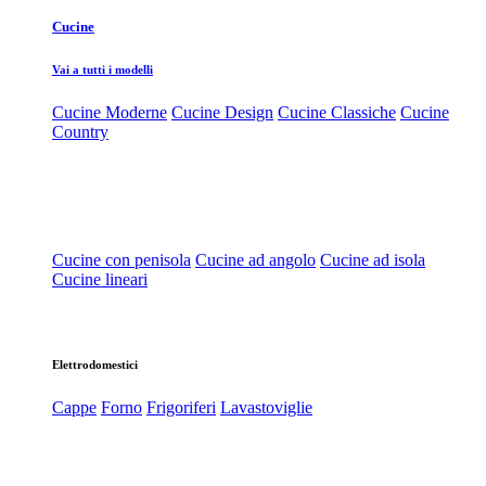
Cucine
Vai a tutti i modelli
Cucine Moderne
Cucine Design
Cucine Classiche
Cucine
Country
Cucine con penisola
Cucine ad angolo
Cucine ad isola
Cucine lineari
Elettrodomestici
Cappe
Forno
Frigoriferi
Lavastoviglie