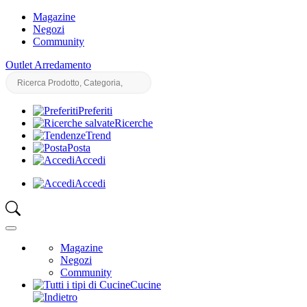
Magazine
Negozi
Community
Outlet Arredamento
Preferiti
Ricerche
Trend
Posta
Accedi
Accedi
Magazine
Negozi
Community
Cucine