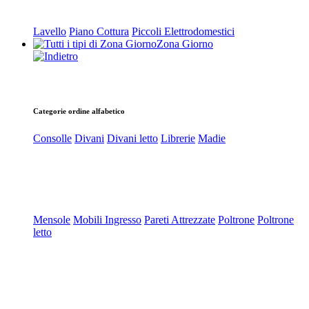
Lavello
Piano Cottura
Piccoli Elettrodomestici
Zona Giorno
Categorie ordine alfabetico
Consolle
Divani
Divani letto
Librerie
Madie
Mensole
Mobili Ingresso
Pareti Attrezzate
Poltrone
Poltrone
letto