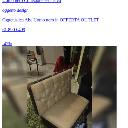
Uomo nero Collezione esclusiva
oggetto design
Oggettistica Abc Uomo nero in OFFERTA OUTLET
€1.890
€499
-47%