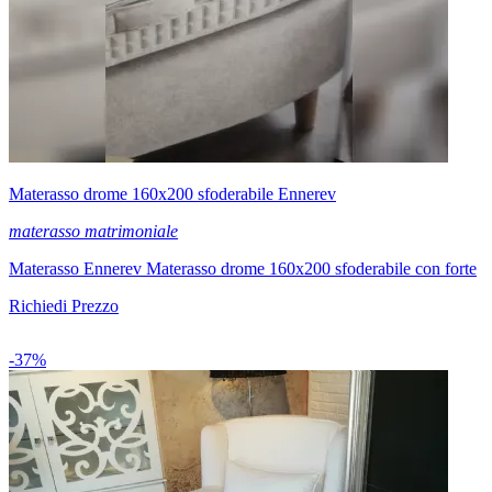
Materasso drome 160x200 sfoderabile Ennerev
materasso matrimoniale
Materasso Ennerev Materasso drome 160x200 sfoderabile con forte
Richiedi Prezzo
-37%