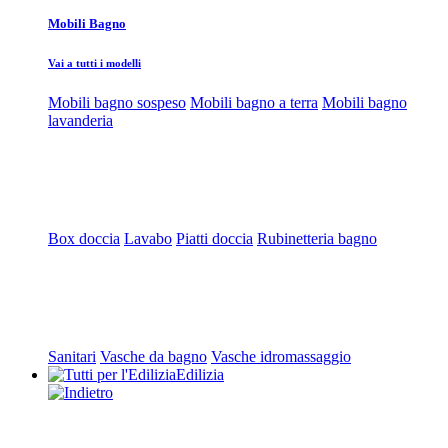
Mobili Bagno
Vai a tutti i modelli
Mobili bagno sospeso
Mobili bagno a terra
Mobili bagno
lavanderia
Box doccia
Lavabo
Piatti doccia
Rubinetteria bagno
Sanitari
Vasche da bagno
Vasche idromassaggio
Edilizia