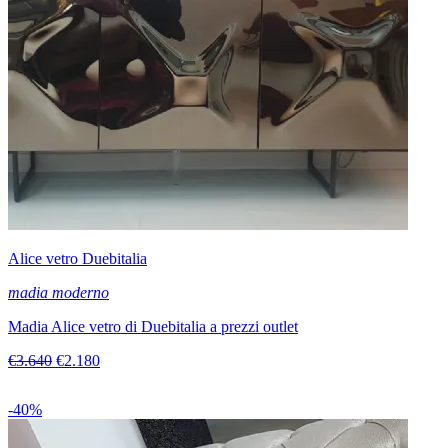
Alice vetro Duebitalia
madia moderno
Madia Alice vetro di Duebitalia a prezzi outlet
€3.640
€2.180
-40%