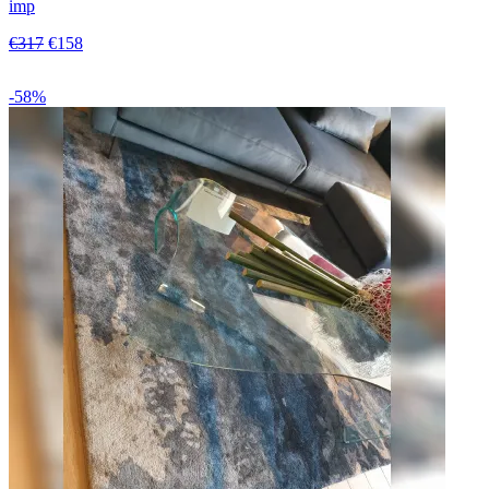
imp
€317
€158
-58%