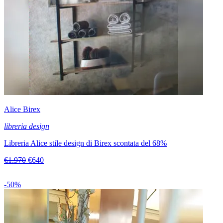
Alice Birex
libreria design
Libreria Alice stile design di Birex scontata del 68%
€1.970
€640
-50%