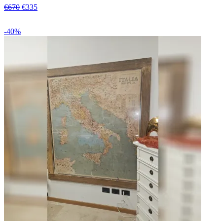
€670
€335
-40%