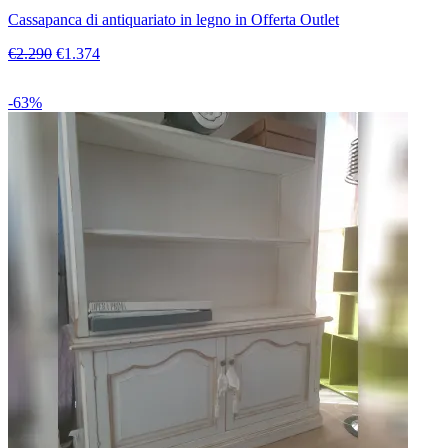
Cassapanca di antiquariato in legno in Offerta Outlet
€2.290
€1.374
-63%