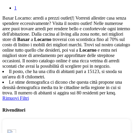
1
Baxar Locarno: arredi a prezzi outlet|!| Vorresti allestire casa senza
spendere eccessivamente? Visita il nostro outlet! Nelle numerose
aree puoi trovare arredi per rendere bello e confortevole ogni interno
dell'abitazione. Dalla cucina al living alla zona notte, nei migliori
store di
Baxar
a
Locarno
troverai con scontistica fino al 70% sul
costo di listino i mobili dei migliori marchi. Trovi sul nostro catalogo
online tutto quello che desideri, poi vai a
Locarno
e entra nei
migliori store di arredamento per approfittare delle strepitose
occasioni. Il nostro catalogo online è una ricca vetrina di arredi
scontati che avrai la possibilità di scegliere poi in negozio.
Il posto, che ha una cifra di abitanti pari a 15123, si snoda su
un'area di 8 chilometri.
Le stime demografica ci dicono che questa città propone una
densità demografica media tra le cittadine nella regione in cui si
trova. Il numero di abitanti si aggira sui 80 residenti per kmq.
Rimuovi Filtri
Rivenditori