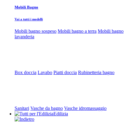
Mobili Bagno
Vai a tutti i modelli
Mobili bagno sospeso
Mobili bagno a terra
Mobili bagno
lavanderia
Box doccia
Lavabo
Piatti doccia
Rubinetteria bagno
Sanitari
Vasche da bagno
Vasche idromassaggio
Edilizia