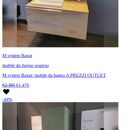
M system Baxar
mobile da bagno sospeso
M system Baxar: mobile da bagno A PREZZI OUTLET
€2.385
€1.470
-44%