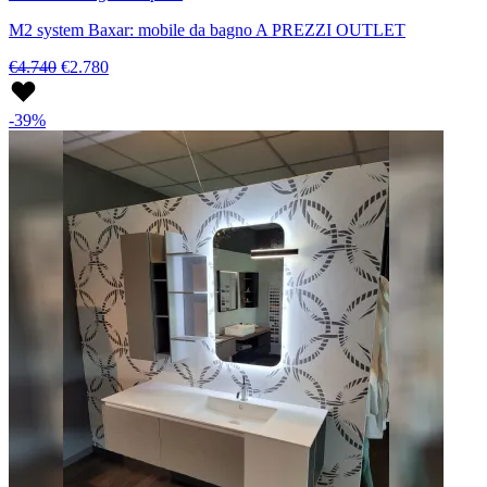
M2 system Baxar: mobile da bagno A PREZZI OUTLET
€4.740
€2.780
-39%