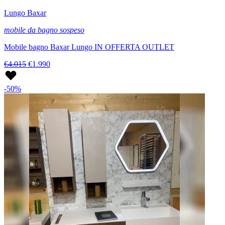
Lungo Baxar
mobile da bagno sospeso
Mobile bagno Baxar Lungo IN OFFERTA OUTLET
€4.015
€1.990
-50%