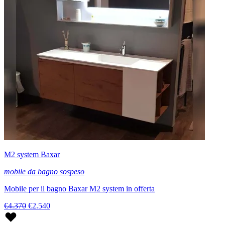
M2 system Baxar
mobile da bagno sospeso
Mobile per il bagno Baxar M2 system in offerta
€4.370
€2.540