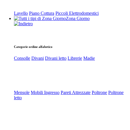
Lavello
Piano Cottura
Piccoli Elettrodomestici
Zona Giorno
Categorie ordine alfabetico
Consolle
Divani
Divani letto
Librerie
Madie
Mensole
Mobili Ingresso
Pareti Attrezzate
Poltrone
Poltrone
letto