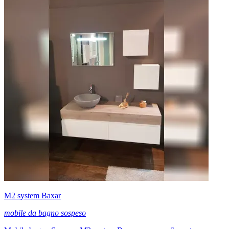
M2 system Baxar
mobile da bagno sospeso