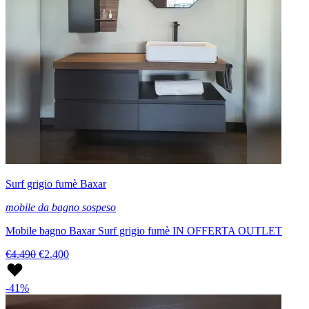
Surf grigio fumè Baxar
mobile da bagno sospeso
Mobile bagno Baxar Surf grigio fumè IN OFFERTA OUTLET
€4.490
€2.400
-41%