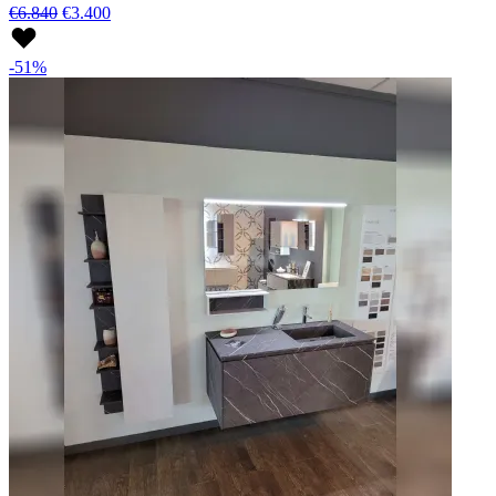
€6.840
€3.400
-51%