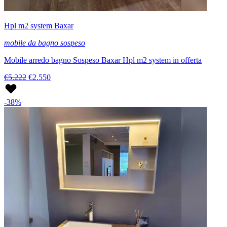
Hpl m2 system Baxar
mobile da bagno sospeso
Mobile arredo bagno Sospeso Baxar Hpl m2 system in offerta
€5.222
€2.550
-38%