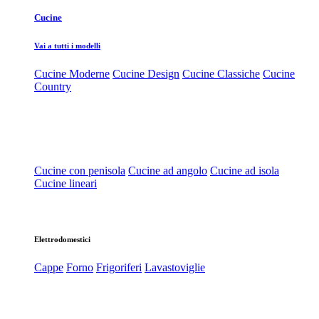
Cucine
Vai a tutti i modelli
Cucine Moderne
Cucine Design
Cucine Classiche
Cucine
Country
Cucine con penisola
Cucine ad angolo
Cucine ad isola
Cucine lineari
Elettrodomestici
Cappe
Forno
Frigoriferi
Lavastoviglie