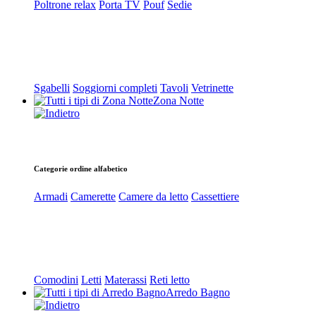
Poltrone relax
Porta TV
Pouf
Sedie
Sgabelli
Soggiorni completi
Tavoli
Vetrinette
Zona Notte
Categorie ordine alfabetico
Armadi
Camerette
Camere da letto
Cassettiere
Comodini
Letti
Materassi
Reti letto
Arredo Bagno