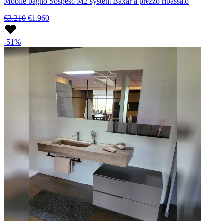
Mobile bagno Sospeso M2 system Baxar a prezzo ribassato
€3.210
€1.960
-51%