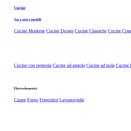
Cucine
Vai a tutti i modelli
Cucine Moderne
Cucine Design
Cucine Classiche
Cucine Cou
Cucine con penisola
Cucine ad angolo
Cucine ad isola
Cucine l
Elettrodomestici
Cappe
Forno
Frigoriferi
Lavastoviglie