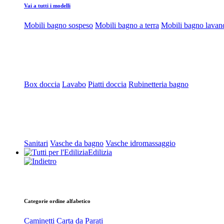
Vai a tutti i modelli
Mobili bagno sospeso
Mobili bagno a terra
Mobili bagno lavan
Box doccia
Lavabo
Piatti doccia
Rubinetteria bagno
Sanitari
Vasche da bagno
Vasche idromassaggio
Edilizia
Categorie ordine alfabetico
Caminetti
Carta da Parati