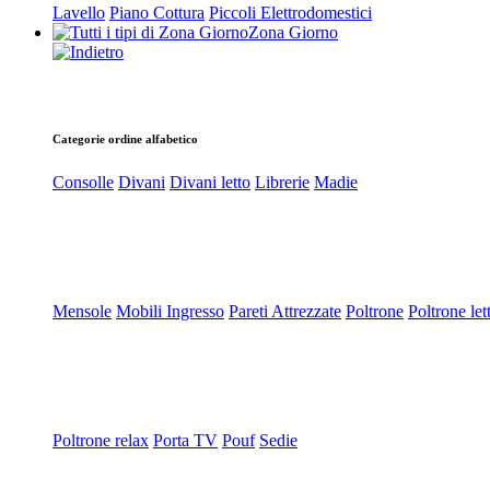
Lavello
Piano Cottura
Piccoli Elettrodomestici
Zona Giorno
Categorie ordine alfabetico
Consolle
Divani
Divani letto
Librerie
Madie
Mensole
Mobili Ingresso
Pareti Attrezzate
Poltrone
Poltrone let
Poltrone relax
Porta TV
Pouf
Sedie