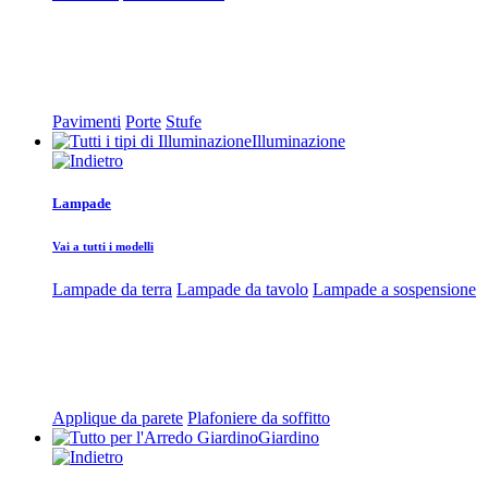
Pavimenti
Porte
Stufe
Illuminazione
Lampade
Vai a tutti i modelli
Lampade da terra
Lampade da tavolo
Lampade a sospensione
Applique da parete
Plafoniere da soffitto
Giardino