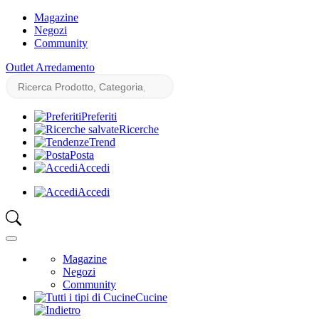
Magazine
Negozi
Community
Outlet Arredamento
Preferiti
Ricerche
Trend
Posta
Accedi
Accedi
Magazine
Negozi
Community
Cucine