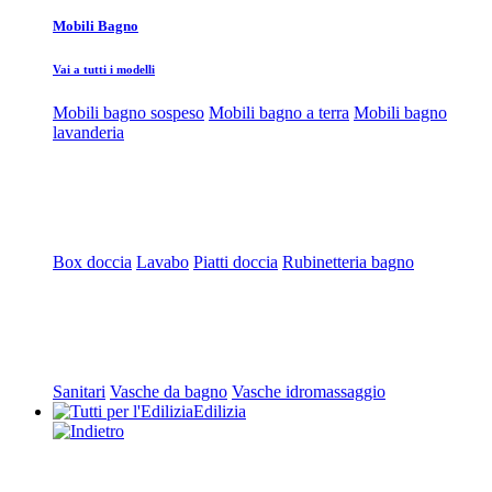
Mobili Bagno
Vai a tutti i modelli
Mobili bagno sospeso
Mobili bagno a terra
Mobili bagno
lavanderia
Box doccia
Lavabo
Piatti doccia
Rubinetteria bagno
Sanitari
Vasche da bagno
Vasche idromassaggio
Edilizia