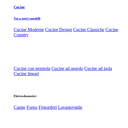
Cucine
Vai a tutti i modelli
Cucine Moderne
Cucine Design
Cucine Classiche
Cucine
Country
Cucine con penisola
Cucine ad angolo
Cucine ad isola
Cucine lineari
Elettrodomestici
Cappe
Forno
Frigoriferi
Lavastoviglie