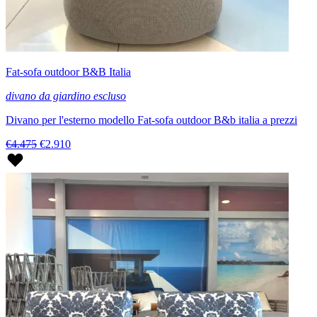
Fat-sofa outdoor B&B Italia
divano da giardino escluso
Divano per l'esterno modello Fat-sofa outdoor B&b italia a prezzi
€4.475
€2.910