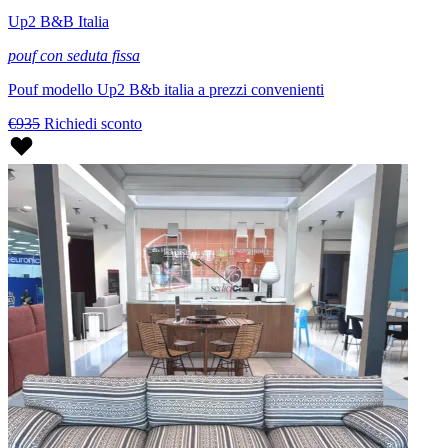
Up2 B&B Italia
pouf con seduta fissa
Pouf modello Up2 B&b italia a prezzi convenienti
€935
Richiedi sconto