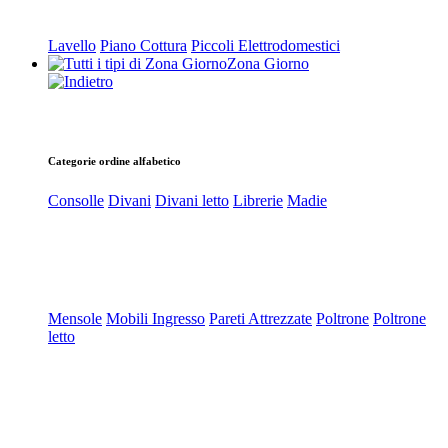
Lavello
Piano Cottura
Piccoli Elettrodomestici
Zona Giorno
Categorie ordine alfabetico
Consolle
Divani
Divani letto
Librerie
Madie
Mensole
Mobili Ingresso
Pareti Attrezzate
Poltrone
Poltrone
letto