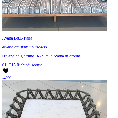
Ayana B&B Italia
divano da giardino escluso
Divano da giardino B&b italia Ayana in offerta
€11.315
Richiedi sconto
-40%