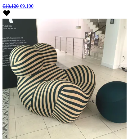
€18.120
€9.100