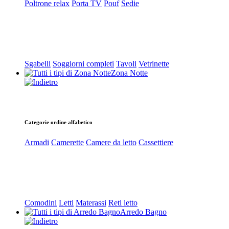
Poltrone relax
Porta TV
Pouf
Sedie
Sgabelli
Soggiorni completi
Tavoli
Vetrinette
Zona Notte
Categorie ordine alfabetico
Armadi
Camerette
Camere da letto
Cassettiere
Comodini
Letti
Materassi
Reti letto
Arredo Bagno