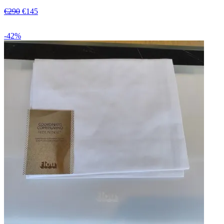
€290
€145
-42%