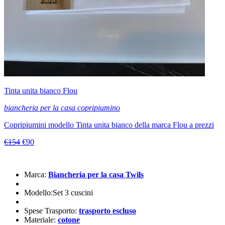
Tinta unita bianco Flou
biancheria per la casa copripiumino
Copripiumini modello Tinta unita bianco della marca Flou a prezzi
€154
€90
Marca:
Biancheria per la casa Twils
Modello:Set 3 cuscini
Spese Trasporto:
trasporto escluso
Materiale:
cotone