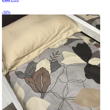
€500
€310
-50%