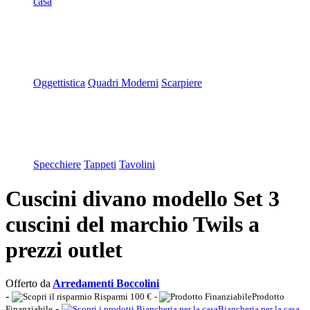
casa
Oggettistica
Quadri Moderni
Scarpiere
Specchiere
Tappeti
Tavolini
Cuscini divano modello Set 3
cuscini del marchio Twils a
prezzi outlet
Offerto da
Arredamenti Boccolini
-
Risparmi 100 €
-
Prodotto
-
Finanziabile
Biancheria per la casa