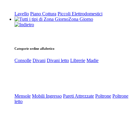
Lavello
Piano Cottura
Piccoli Elettrodomestici
Zona Giorno
Categorie ordine alfabetico
Consolle
Divani
Divani letto
Librerie
Madie
Mensole
Mobili Ingresso
Pareti Attrezzate
Poltrone
Poltrone
letto