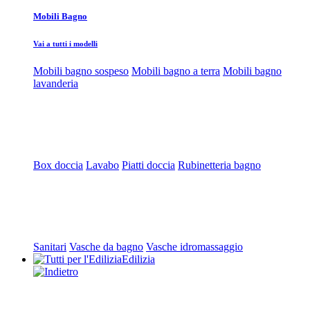
Mobili Bagno
Vai a tutti i modelli
Mobili bagno sospeso
Mobili bagno a terra
Mobili bagno
lavanderia
Box doccia
Lavabo
Piatti doccia
Rubinetteria bagno
Sanitari
Vasche da bagno
Vasche idromassaggio
Edilizia