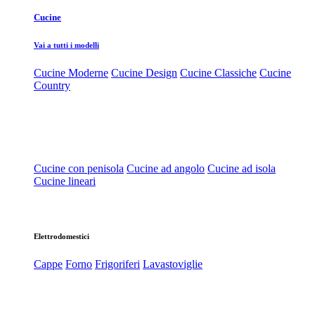
Cucine
Vai a tutti i modelli
Cucine Moderne
Cucine Design
Cucine Classiche
Cucine
Country
Cucine con penisola
Cucine ad angolo
Cucine ad isola
Cucine lineari
Elettrodomestici
Cappe
Forno
Frigoriferi
Lavastoviglie