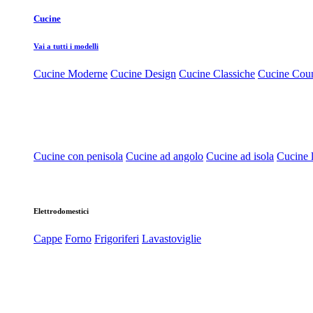
Cucine
Vai a tutti i modelli
Cucine Moderne
Cucine Design
Cucine Classiche
Cucine Cou
Cucine con penisola
Cucine ad angolo
Cucine ad isola
Cucine l
Elettrodomestici
Cappe
Forno
Frigoriferi
Lavastoviglie