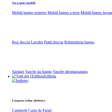
Vai a tutti i modelli
Mobili bagno sospeso
Mobili bagno a terra
Mobili bagno lavan
Box doccia
Lavabo
Piatti doccia
Rubinetteria bagno
Sanitari
Vasche da bagno
Vasche idromassaggio
Edilizia
Categorie ordine alfabetico
Caminetti
Carta da Parati