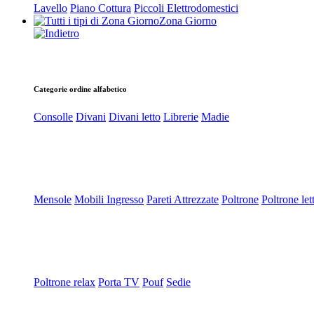
Lavello
Piano Cottura
Piccoli Elettrodomestici
Zona Giorno
Categorie ordine alfabetico
Consolle
Divani
Divani letto
Librerie
Madie
Mensole
Mobili Ingresso
Pareti Attrezzate
Poltrone
Poltrone let
Poltrone relax
Porta TV
Pouf
Sedie