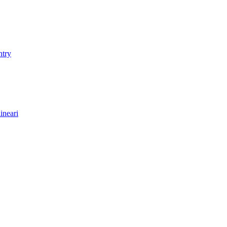
ntry
ineari