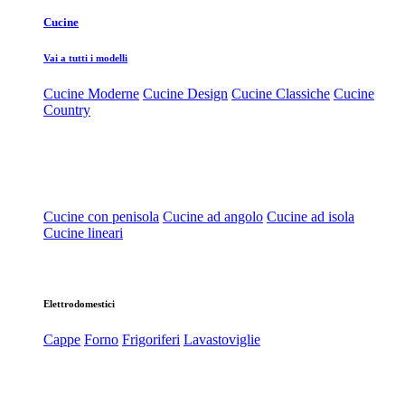
Cucine
Vai a tutti i modelli
Cucine Moderne
Cucine Design
Cucine Classiche
Cucine
Country
Cucine con penisola
Cucine ad angolo
Cucine ad isola
Cucine lineari
Elettrodomestici
Cappe
Forno
Frigoriferi
Lavastoviglie