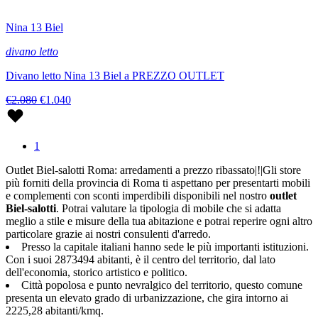
Nina 13 Biel
divano letto
Divano letto Nina 13 Biel a PREZZO OUTLET
€2.080
€1.040
1
Outlet Biel-salotti Roma: arredamenti a prezzo ribassato|!|Gli store
più forniti della provincia di Roma ti aspettano per presentarti mobili
e complementi con sconti imperdibili disponibili nel nostro
outlet
Biel-salotti
. Potrai valutare la tipologia di mobile che si adatta
meglio a stile e misure della tua abitazione e potrai reperire ogni altro
particolare grazie ai nostri consulenti d'arredo.
Presso la capitale italiani hanno sede le più importanti istituzioni.
Con i suoi 2873494 abitanti, è il centro del territorio, dal lato
dell'economia, storico artistico e politico.
Città popolosa e punto nevralgico del territorio, questo comune
presenta un elevato grado di urbanizzazione, che gira intorno ai
2225,28 abitanti/kmq.