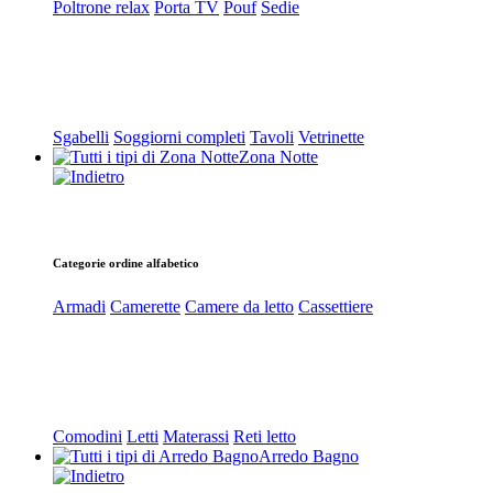
Poltrone relax
Porta TV
Pouf
Sedie
Sgabelli
Soggiorni completi
Tavoli
Vetrinette
Zona Notte
Categorie ordine alfabetico
Armadi
Camerette
Camere da letto
Cassettiere
Comodini
Letti
Materassi
Reti letto
Arredo Bagno