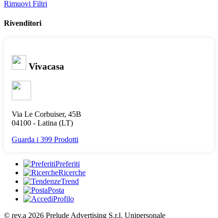
Rimuovi Filtri
Rivenditori
Vivacasa
Via Le Corbuiser, 45B
04100 -
Latina
(LT)
Guarda i 399 Prodotti
Preferiti
Ricerche
Trend
Posta
Profilo
© rev.a 2026 Prelude Advertising S.r.l. Unipersonale