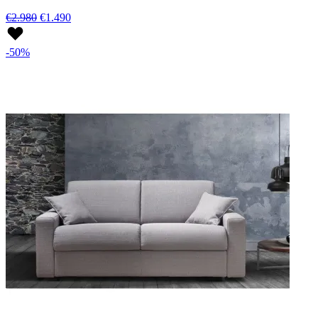
€2.980
€1.490
-50%