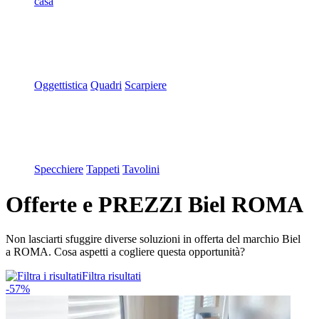
casa
Oggettistica
Quadri
Scarpiere
Specchiere
Tappeti
Tavolini
Offerte e PREZZI Biel ROMA
Non lasciarti sfuggire diverse soluzioni in offerta del marchio Biel
a ROMA. Cosa aspetti a cogliere questa opportunità?
Filtra risultati
-57%