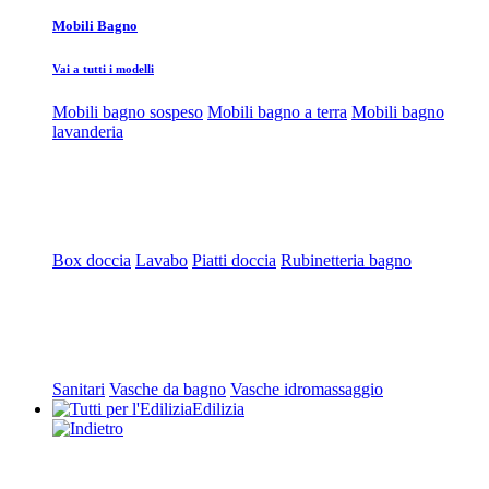
Mobili Bagno
Vai a tutti i modelli
Mobili bagno sospeso
Mobili bagno a terra
Mobili bagno
lavanderia
Box doccia
Lavabo
Piatti doccia
Rubinetteria bagno
Sanitari
Vasche da bagno
Vasche idromassaggio
Edilizia