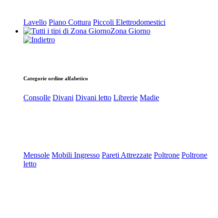
Lavello
Piano Cottura
Piccoli Elettrodomestici
Zona Giorno
Categorie ordine alfabetico
Consolle
Divani
Divani letto
Librerie
Madie
Mensole
Mobili Ingresso
Pareti Attrezzate
Poltrone
Poltrone
letto