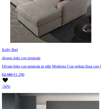
Kelly Biel
divano letto con penisola
Divani letto con penisola in stile Moderno Con seduta fissa con f
€2.580
€1.290
-50%