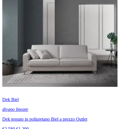
Dek Biel
divano lineare
Dek tessuto in poliuretano Biel a prezzo Outlet
€2.580
€1.290