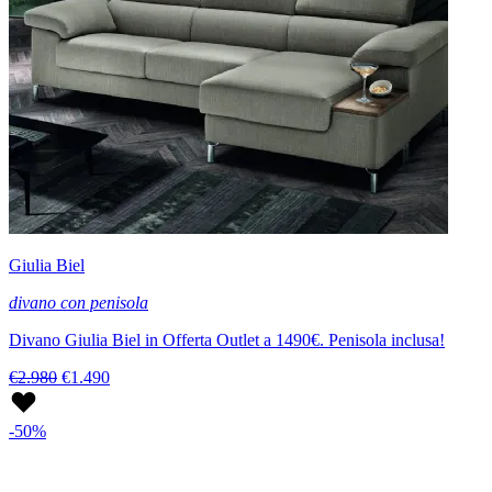
Giulia Biel
divano con penisola
Divano Giulia Biel in Offerta Outlet a 1490€. Penisola inclusa!
€2.980
€1.490
-50%