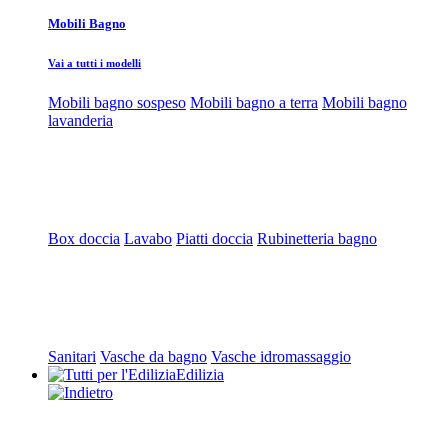
Mobili Bagno
Vai a tutti i modelli
Mobili bagno sospeso
Mobili bagno a terra
Mobili bagno
lavanderia
Box doccia
Lavabo
Piatti doccia
Rubinetteria bagno
Sanitari
Vasche da bagno
Vasche idromassaggio
Edilizia