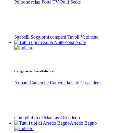
Poltrone relax
Porta TV
Pouf
Sedie
Sgabelli
Soggiorni completi
Tavoli
Vetrinette
Zona Notte
Categorie ordine alfabetico
Armadi
Camerette
Camere da letto
Cassettiere
Comodini
Letti
Materassi
Reti letto
Arredo Bagno