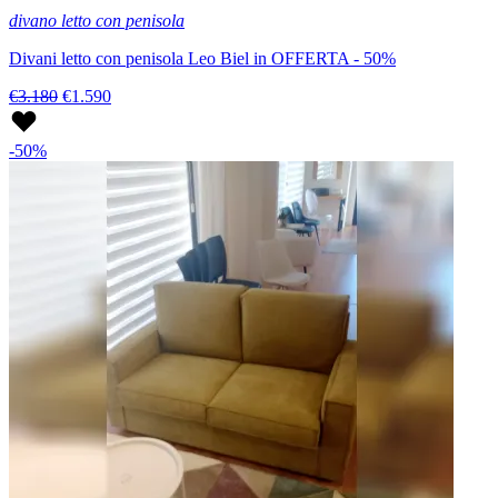
divano letto con penisola
Divani letto con penisola Leo Biel in OFFERTA - 50%
€3.180
€1.590
-50%