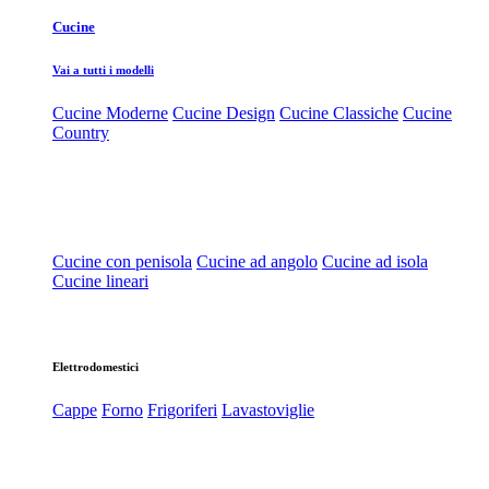
Cucine
Vai a tutti i modelli
Cucine Moderne
Cucine Design
Cucine Classiche
Cucine
Country
Cucine con penisola
Cucine ad angolo
Cucine ad isola
Cucine lineari
Elettrodomestici
Cappe
Forno
Frigoriferi
Lavastoviglie