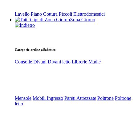
Lavello
Piano Cottura
Piccoli Elettrodomestici
Zona Giorno
Categorie ordine alfabetico
Consolle
Divani
Divani letto
Librerie
Madie
Mensole
Mobili Ingresso
Pareti Attrezzate
Poltrone
Poltrone
letto