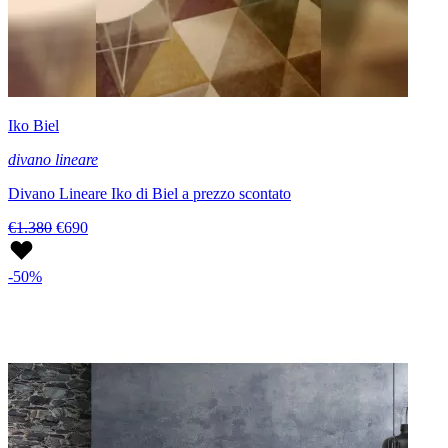
Iko Biel
divano lineare
Divano Lineare Iko di Biel a prezzo scontato
€1.380
€690
-50%