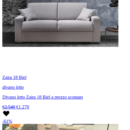
Zaira 18 Biel
divano letto
Divano letto Zaira 18 Biel a prezzo scontato
€2.540
€1.270
-61%