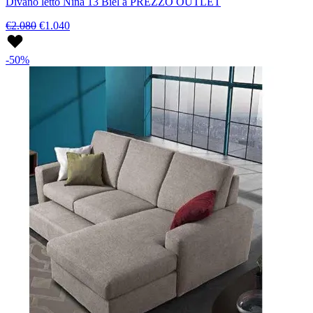
Divano letto Nina 13 Biel a PREZZO OUTLET
€2.080
€1.040
-50%