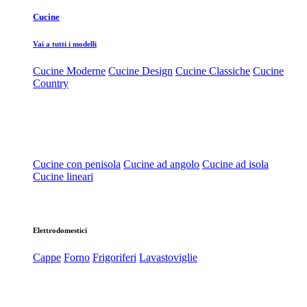
Cucine
Vai a tutti i modelli
Cucine Moderne
Cucine Design
Cucine Classiche
Cucine
Country
Cucine con penisola
Cucine ad angolo
Cucine ad isola
Cucine lineari
Elettrodomestici
Cappe
Forno
Frigoriferi
Lavastoviglie