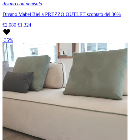
divano con penisola
Divano Mabel Biel a PREZZO OUTLET scontato del 36%
€2.080
€1.324
-35%