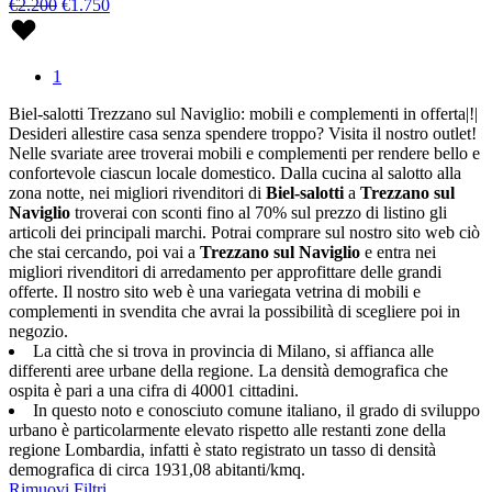
€2.200
€1.750
1
Biel-salotti Trezzano sul Naviglio: mobili e complementi in offerta|!|
Desideri allestire casa senza spendere troppo? Visita il nostro outlet!
Nelle svariate aree troverai mobili e complementi per rendere bello e
confortevole ciascun locale domestico. Dalla cucina al salotto alla
zona notte, nei migliori rivenditori di
Biel-salotti
a
Trezzano sul
Naviglio
troverai con sconti fino al 70% sul prezzo di listino gli
articoli dei principali marchi. Potrai comprare sul nostro sito web ciò
che stai cercando, poi vai a
Trezzano sul Naviglio
e entra nei
migliori rivenditori di arredamento per approfittare delle grandi
offerte. Il nostro sito web è una variegata vetrina di mobili e
complementi in svendita che avrai la possibilità di scegliere poi in
negozio.
La città che si trova in provincia di Milano, si affianca alle
differenti aree urbane della regione. La densità demografica che
ospita è pari a una cifra di 40001 cittadini.
In questo noto e conosciuto comune italiano, il grado di sviluppo
urbano è particolarmente elevato rispetto alle restanti zone della
regione Lombardia, infatti è stato registrato un tasso di densità
demografica di circa 1931,08 abitanti/kmq.
Rimuovi Filtri