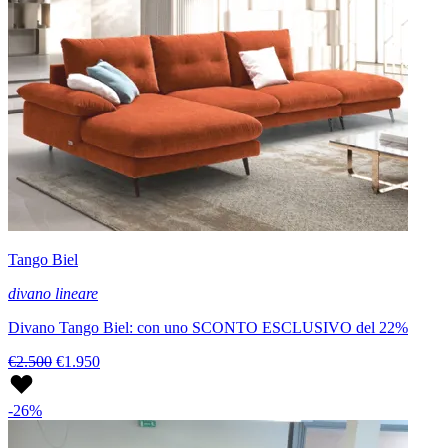
Tango Biel
divano lineare
Divano Tango Biel: con uno SCONTO ESCLUSIVO del 22%
€2.500
€1.950
-26%