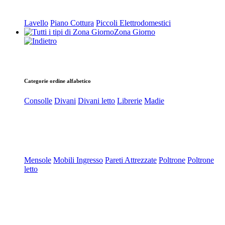
Lavello
Piano Cottura
Piccoli Elettrodomestici
Zona Giorno
Categorie ordine alfabetico
Consolle
Divani
Divani letto
Librerie
Madie
Mensole
Mobili Ingresso
Pareti Attrezzate
Poltrone
Poltrone
letto