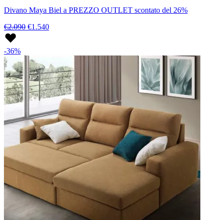
Divano Maya Biel a PREZZO OUTLET scontato del 26%
€2.090
€1.540
-36%