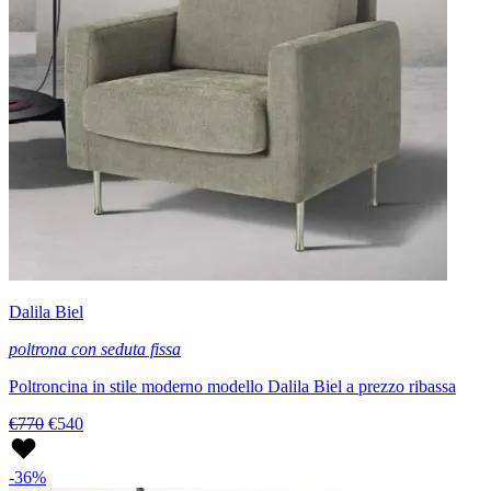
Dalila Biel
poltrona con seduta fissa
Poltroncina in stile moderno modello Dalila Biel a prezzo ribassa
€770
€540
-36%