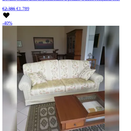
€2.386
€1.789
-40%