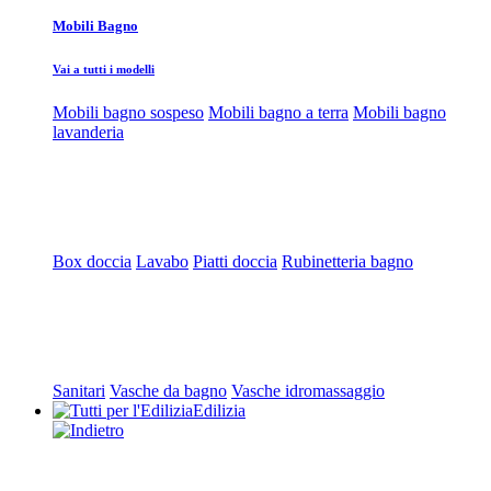
Mobili Bagno
Vai a tutti i modelli
Mobili bagno sospeso
Mobili bagno a terra
Mobili bagno
lavanderia
Box doccia
Lavabo
Piatti doccia
Rubinetteria bagno
Sanitari
Vasche da bagno
Vasche idromassaggio
Edilizia