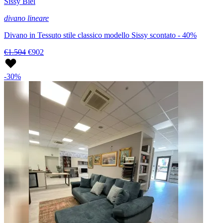
Sissy Biel
divano lineare
Divano in Tessuto stile classico modello Sissy scontato - 40%
€1.504
€902
-30%