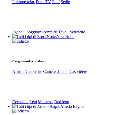
Poltrone relax
Porta TV
Pouf
Sedie
Sgabelli
Soggiorni completi
Tavoli
Vetrinette
Zona Notte
Categorie ordine alfabetico
Armadi
Camerette
Camere da letto
Cassettiere
Comodini
Letti
Materassi
Reti letto
Arredo Bagno