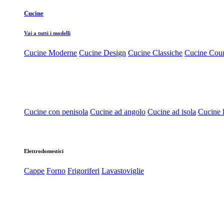
Cucine
Vai a tutti i modelli
Cucine Moderne
Cucine Design
Cucine Classiche
Cucine Cou
Cucine con penisola
Cucine ad angolo
Cucine ad isola
Cucine l
Elettrodomestici
Cappe
Forno
Frigoriferi
Lavastoviglie