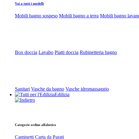
Vai a tutti i modelli
Mobili bagno sospeso
Mobili bagno a terra
Mobili bagno lavan
Box doccia
Lavabo
Piatti doccia
Rubinetteria bagno
Sanitari
Vasche da bagno
Vasche idromassaggio
Edilizia
Categorie ordine alfabetico
Caminetti
Carta da Parati