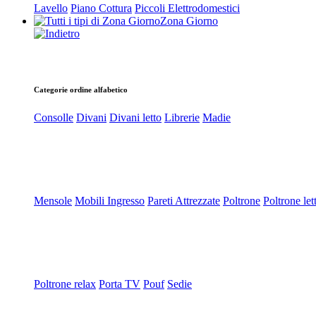
Lavello
Piano Cottura
Piccoli Elettrodomestici
Zona Giorno
Categorie ordine alfabetico
Consolle
Divani
Divani letto
Librerie
Madie
Mensole
Mobili Ingresso
Pareti Attrezzate
Poltrone
Poltrone let
Poltrone relax
Porta TV
Pouf
Sedie