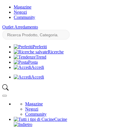
Magazine
Negozi
Community
Outlet Arredamento
Preferiti
Ricerche
Trend
Posta
Accedi
Accedi
Magazine
Negozi
Community
Cucine