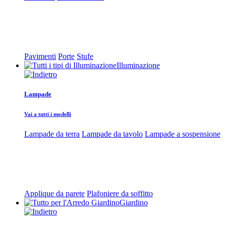
Pavimenti
Porte
Stufe
Illuminazione
Lampade
Vai a tutti i modelli
Lampade da terra
Lampade da tavolo
Lampade a sospensione
Applique da parete
Plafoniere da soffitto
Giardino