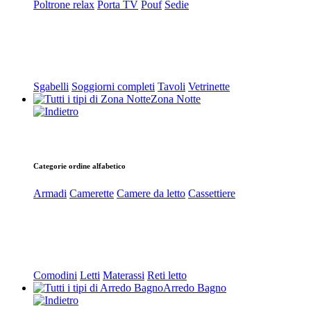
Poltrone relax
Porta TV
Pouf
Sedie
Sgabelli
Soggiorni completi
Tavoli
Vetrinette
Zona Notte
Categorie ordine alfabetico
Armadi
Camerette
Camere da letto
Cassettiere
Comodini
Letti
Materassi
Reti letto
Arredo Bagno