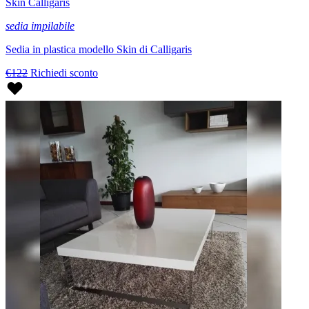
Skin Calligaris
sedia impilabile
Sedia in plastica modello Skin di Calligaris
€122
Richiedi sconto