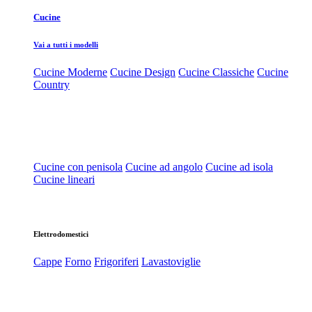
Cucine
Vai a tutti i modelli
Cucine Moderne
Cucine Design
Cucine Classiche
Cucine
Country
Cucine con penisola
Cucine ad angolo
Cucine ad isola
Cucine lineari
Elettrodomestici
Cappe
Forno
Frigoriferi
Lavastoviglie