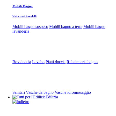
Mobili Bagno
Vai a tutti i modelli
Mobili bagno sospeso
Mobili bagno a terra
Mobili bagno
lavanderia
Box doccia
Lavabo
Piatti doccia
Rubinetteria bagno
Sanitari
Vasche da bagno
Vasche idromassaggio
Edilizia