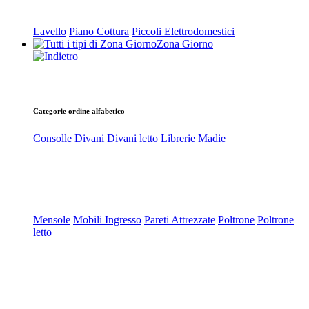
Lavello
Piano Cottura
Piccoli Elettrodomestici
Zona Giorno
Categorie ordine alfabetico
Consolle
Divani
Divani letto
Librerie
Madie
Mensole
Mobili Ingresso
Pareti Attrezzate
Poltrone
Poltrone
letto