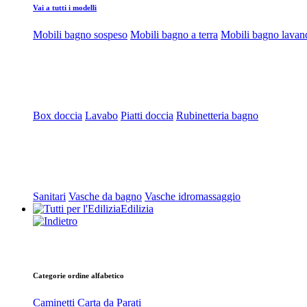
Vai a tutti i modelli
Mobili bagno sospeso
Mobili bagno a terra
Mobili bagno lavan
Box doccia
Lavabo
Piatti doccia
Rubinetteria bagno
Sanitari
Vasche da bagno
Vasche idromassaggio
Edilizia
Categorie ordine alfabetico
Caminetti
Carta da Parati