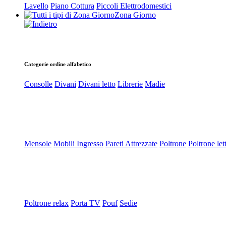
Lavello
Piano Cottura
Piccoli Elettrodomestici
Zona Giorno
Categorie ordine alfabetico
Consolle
Divani
Divani letto
Librerie
Madie
Mensole
Mobili Ingresso
Pareti Attrezzate
Poltrone
Poltrone let
Poltrone relax
Porta TV
Pouf
Sedie