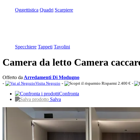
Oggettistica
Quadri
Scarpiere
Specchiere
Tappeti
Tavolini
Camera da letto Camera caccaro
Offerto da
Arredamenti Di Modugno
-
-
Visita Negozio
Risparmi 2.400 €
-
Confronta
Salva