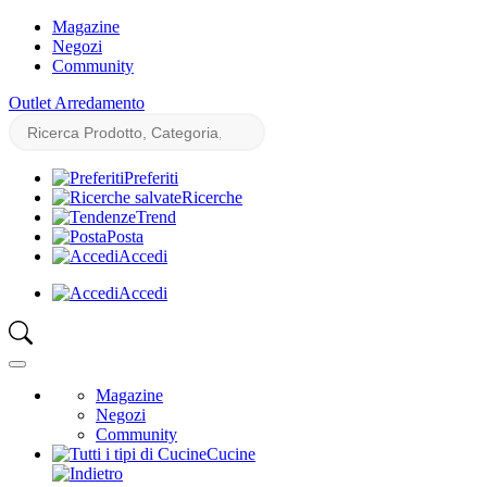
Magazine
Negozi
Community
Outlet Arredamento
Preferiti
Ricerche
Trend
Posta
Accedi
Accedi
Magazine
Negozi
Community
Cucine