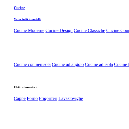
Cucine
Vai a tutti i modelli
Cucine Moderne
Cucine Design
Cucine Classiche
Cucine Cou
Cucine con penisola
Cucine ad angolo
Cucine ad isola
Cucine l
Elettrodomestici
Cappe
Forno
Frigoriferi
Lavastoviglie