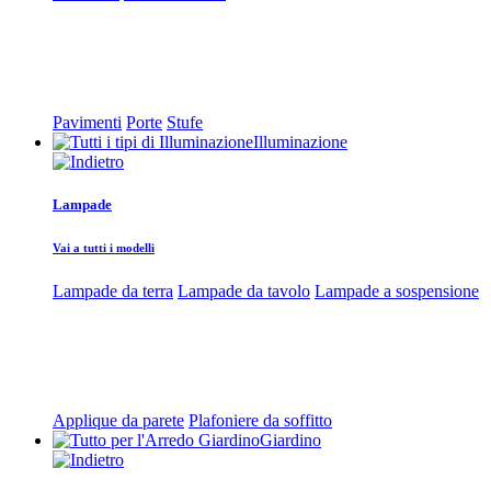
Pavimenti
Porte
Stufe
Illuminazione
Lampade
Vai a tutti i modelli
Lampade da terra
Lampade da tavolo
Lampade a sospensione
Applique da parete
Plafoniere da soffitto
Giardino