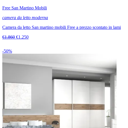
Free San Martino Mobili
camera da letto moderna
Camera da letto San martino mobili Free a prezzo scontato in lami
€1.860
€1.250
-50%