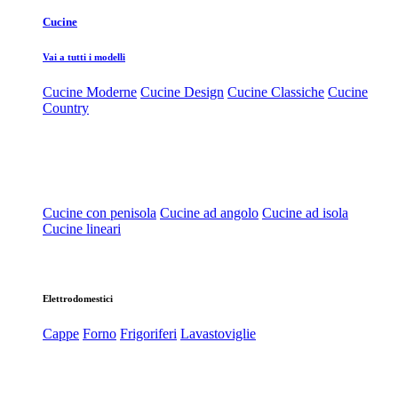
Cucine
Vai a tutti i modelli
Cucine Moderne
Cucine Design
Cucine Classiche
Cucine
Country
Cucine con penisola
Cucine ad angolo
Cucine ad isola
Cucine lineari
Elettrodomestici
Cappe
Forno
Frigoriferi
Lavastoviglie