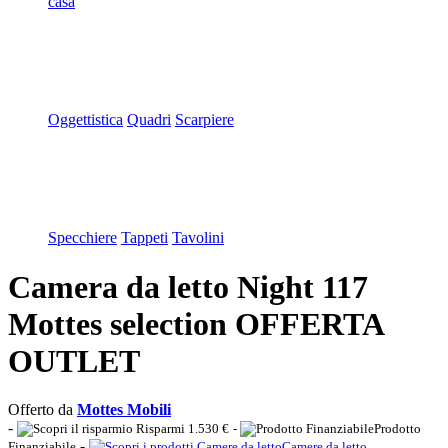
casa
Oggettistica
Quadri
Scarpiere
Specchiere
Tappeti
Tavolini
Camera da letto Night 117
Mottes selection OFFERTA
OUTLET
Offerto da
Mottes Mobili
-
Risparmi 1.530 €
-
Prodotto
-
Finanziabile
Camere da letto