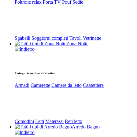
Poltrone relax
Porta TV
Pouf
Sedie
Sgabelli
Soggiorni completi
Tavoli
Vetrinette
Zona Notte
Categorie ordine alfabetico
Armadi
Camerette
Camere da letto
Cassettiere
Comodini
Letti
Materassi
Reti letto
Arredo Bagno