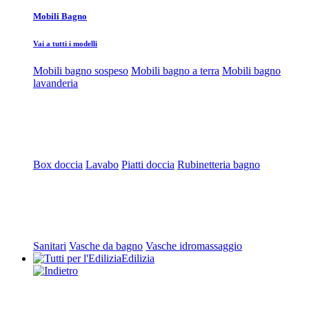
Mobili Bagno
Vai a tutti i modelli
Mobili bagno sospeso
Mobili bagno a terra
Mobili bagno
lavanderia
Box doccia
Lavabo
Piatti doccia
Rubinetteria bagno
Sanitari
Vasche da bagno
Vasche idromassaggio
Edilizia