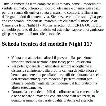
Tutte le camere da letto complete in Laminato, come il modello qui
visibile scontato, offrono un tocco di eleganza e charme agli spazi,
per una stanza distensiva votata al massimo comfort, raffinata ma
dalle grandi doti di contenitività. Sicurezza e comfort sono gli aspetti
che connotano i prodotti del marchio, tra cui altresì il modello di
Camera da letto Night 117 Mottes selection OFFERTA OUTLET,
connubio perfetto di doti pratiche ed estetiche, capace di organizzare
gli spazi seguendo il tuo stile personale.
Scheda tecnica del modello Night 117
Valuta con attenzione altresì il prezzo della spedizione:
trasporto incluso nazionale (no isole) per quest'offerta.
Per poter godere di un'atmosfera sempre accogliente e
distensiva all'interno della propria camera da letto allora è
bene mantenere una peculiare linea stilistica durante la scelta
dell'arredamento: questo modello è perfetto quindi per
ultimare perfettamente stanze moderne dal lato pratico ma
altresì esteticamente.
Durante la scelta dei mobili da collocare nella camera da letto,
è bene badare ai materiali con cui sono stati realizzati, in
quanto assumono disparate qualità pratiche ed estetiche
distintive: la proposta Night 117 qui visibile è in laminato di