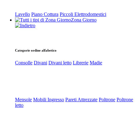
Lavello
Piano Cottura
Piccoli Elettrodomestici
Zona Giorno
Categorie ordine alfabetico
Consolle
Divani
Divani letto
Librerie
Madie
Mensole
Mobili Ingresso
Pareti Attrezzate
Poltrone
Poltrone
letto