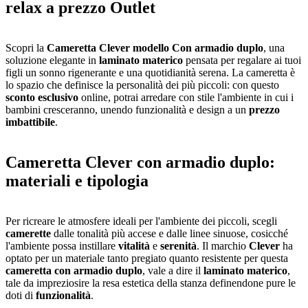
relax a prezzo Outlet
Scopri la
Cameretta Clever modello Con armadio duplo
, una
soluzione elegante in
laminato materico
pensata per regalare ai tuoi
figli un sonno rigenerante e una quotidianità serena. La cameretta è
lo spazio che definisce la personalità dei più piccoli: con questo
sconto esclusivo
online, potrai arredare con stile l'ambiente in cui i
bambini cresceranno, unendo funzionalità e design a un
prezzo
imbattibile
.
Cameretta Clever con armadio duplo:
materiali e tipologia
Per ricreare le atmosfere ideali per l'ambiente dei piccoli, scegli
camerette
dalle tonalità più accese e dalle linee sinuose, cosicché
l'ambiente possa instillare
vitalità
e
serenità
. Il marchio
Clever
ha
optato per un materiale tanto pregiato quanto resistente per questa
cameretta con armadio duplo
, vale a dire il
laminato materico
,
tale da impreziosire la resa estetica della stanza definendone pure le
doti di
funzionalità
.