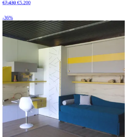
€7.430
€5.200
-36%