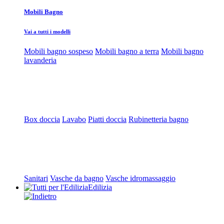
Mobili Bagno
Vai a tutti i modelli
Mobili bagno sospeso
Mobili bagno a terra
Mobili bagno
lavanderia
Box doccia
Lavabo
Piatti doccia
Rubinetteria bagno
Sanitari
Vasche da bagno
Vasche idromassaggio
Edilizia