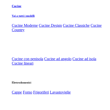
Cucine
Vai a tutti i modelli
Cucine Moderne
Cucine Design
Cucine Classiche
Cucine
Country
Cucine con penisola
Cucine ad angolo
Cucine ad isola
Cucine lineari
Elettrodomestici
Cappe
Forno
Frigoriferi
Lavastoviglie