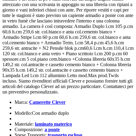
attrezzato con una scrivania in appoggio su una libreria con ripiani a
giorno e vani inferiori chiusi con ante. Per riporre vestiti e capi per
tutte le stagioni è stato previsto un capiente armadio a ponte con ante
in vetro fumè che lasciano intravedere l'interno e una colonna
armadio. La camera è così composta: Armadio Duplo l.cm 105 p.cm
60,6 h.cm 259,6 str. col.bianco e anta col.cemento bianco +
Armadio Stripe l.cm 60 p.cm 60,6 h.cm 259,6 str. col.bianco e anta
col.cemento bianco + Armadio Term. l.cm 58,4 p.cm 45,6 h.cm
259,6 str. antracite + N2 Pensile blok p.cm60,6 l.cm h.cm 110,4 l.cm
120 str. col.bianco e anta vetro + Piano scrittoio l.cm 200 p.cm 60
spessore.cm 5 col.piano cem.bianco +Colonna libreria 60x35 h.cm
149,2 str. col.antracite e cassetto cemento bianco + Colonna libreria
90x35 h.cm 149,2 str. col.antracite e cassetto cemento bianco +
Lampada Led l.cm 112 alluminio Letto mod.Max prod.Twils
incluso. Siamo rivenditori ufficiali Clever e possiamo fornire tutti gli
articoli del catalogo Clever ad un prezzo particolare. Contattateci per
un preventivo personalizzato.
Marca:
Camerette Clever
Modello:Con armadio duplo
Materiale:
laminato materico
Composizione:
a ponte
Spese Trasporto:
trasporto escluso