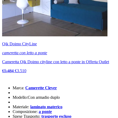
Qik Doimo CityLine
cameretta con letto a ponte
Cameretta Qik Doimo cityline con letto a ponte in Offerta Outlet
€5.484
€3.510
Marca:
Camerette Clever
Modello:Con armadio duplo
Materiale:
laminato materico
Composizione:
a ponte
Spese Trasporto:
trasporto escluso