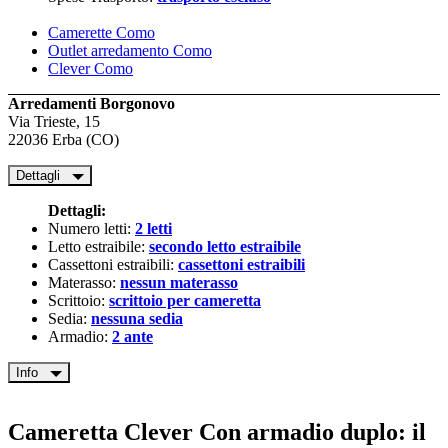
Camerette Como
Outlet arredamento Como
Clever Como
Arredamenti Borgonovo
Via Trieste, 15
22036 Erba (CO)
Dettagli
Dettagli:
Numero letti:
2 letti
Letto estraibile:
secondo letto estraibile
Cassettoni estraibili:
cassettoni estraibili
Materasso:
nessun materasso
Scrittoio:
scrittoio per cameretta
Sedia:
nessuna sedia
Armadio:
2 ante
Info
Cameretta Clever Con armadio duplo: il