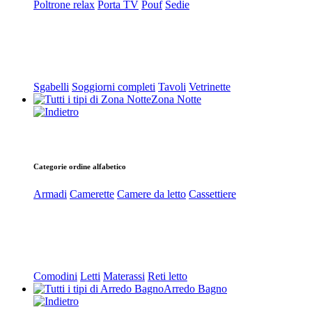
Poltrone relax
Porta TV
Pouf
Sedie
Sgabelli
Soggiorni completi
Tavoli
Vetrinette
Zona Notte
Categorie ordine alfabetico
Armadi
Camerette
Camere da letto
Cassettiere
Comodini
Letti
Materassi
Reti letto
Arredo Bagno