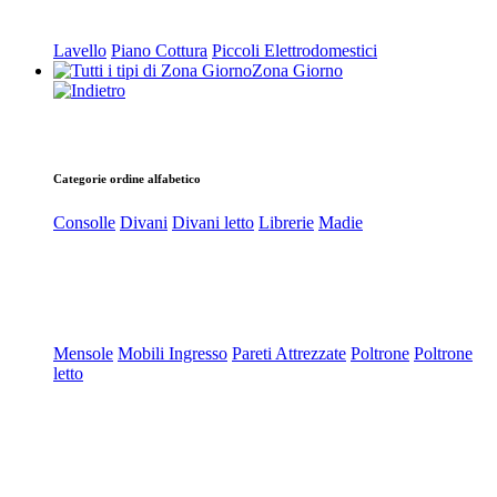
Lavello
Piano Cottura
Piccoli Elettrodomestici
Zona Giorno
Categorie ordine alfabetico
Consolle
Divani
Divani letto
Librerie
Madie
Mensole
Mobili Ingresso
Pareti Attrezzate
Poltrone
Poltrone
letto