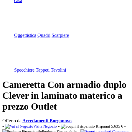
casa
Oggettistica
Quadri
Scarpiere
Specchiere
Tappeti
Tavolini
Cameretta Con armadio duplo
Clever in laminato materico a
prezzo Outlet
Offerto da
Arredamenti Borgonovo
-
-
Visita Negozio
Risparmi 5.635 €
-
-
Prodotto Finanziabile