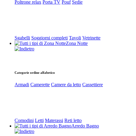
Poltrone relax
Porta TV
Pouf
Sedie
Sgabelli
Soggiorni completi
Tavoli
Vetrinette
Zona Notte
Categorie ordine alfabetico
Armadi
Camerette
Camere da letto
Cassettiere
Comodini
Letti
Materassi
Reti letto
Arredo Bagno