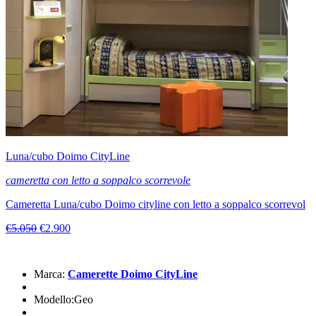
Luna/cubo Doimo CityLine
cameretta con letto a soppalco scorrevole
Cameretta Luna/cubo Doimo cityline con letto a soppalco scorrevol
€5.050
€2.900
Marca:
Camerette Doimo CityLine
Modello:Geo