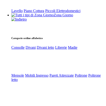
Lavello
Piano Cottura
Piccoli Elettrodomestici
Zona Giorno
Categorie ordine alfabetico
Consolle
Divani
Divani letto
Librerie
Madie
Mensole
Mobili Ingresso
Pareti Attrezzate
Poltrone
Poltrone
letto