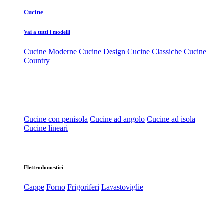
Cucine
Vai a tutti i modelli
Cucine Moderne
Cucine Design
Cucine Classiche
Cucine
Country
Cucine con penisola
Cucine ad angolo
Cucine ad isola
Cucine lineari
Elettrodomestici
Cappe
Forno
Frigoriferi
Lavastoviglie