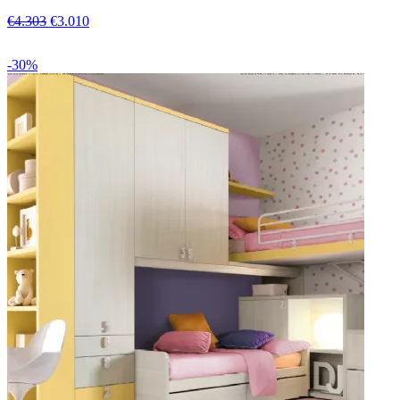
€4.303
€3.010
-30%