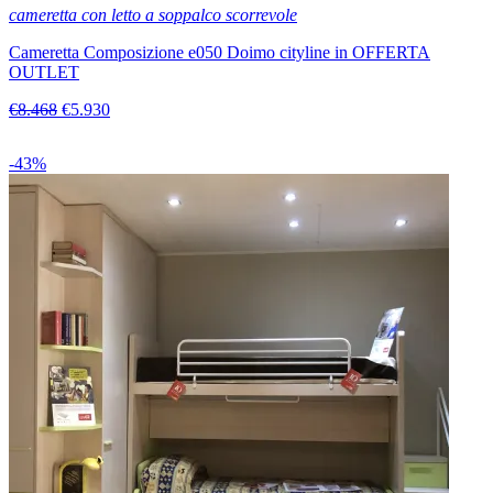
cameretta con letto a soppalco scorrevole
Cameretta Composizione e050 Doimo cityline in OFFERTA
OUTLET
€8.468
€5.930
-43%