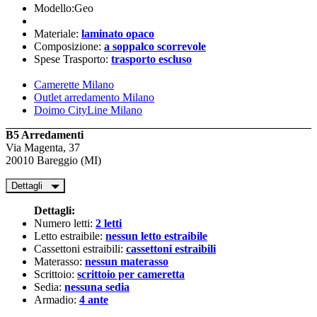
Modello:Geo
Materiale:
laminato opaco
Composizione:
a soppalco scorrevole
Spese Trasporto:
trasporto escluso
Camerette Milano
Outlet arredamento Milano
Doimo CityLine Milano
B5 Arredamenti
Via Magenta, 37
20010 Bareggio (MI)
Dettagli
Dettagli:
Numero letti:
2 letti
Letto estraibile:
nessun letto estraibile
Cassettoni estraibili:
cassettoni estraibili
Materasso:
nessun materasso
Scrittoio:
scrittoio per cameretta
Sedia:
nessuna sedia
Armadio:
4 ante