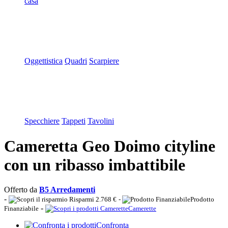
casa
Oggettistica
Quadri
Scarpiere
Specchiere
Tappeti
Tavolini
Cameretta Geo Doimo cityline
con un ribasso imbattibile
Offerto da
B5 Arredamenti
-
Risparmi 2.768 €
-
Prodotto
-
Finanziabile
Camerette
Confronta