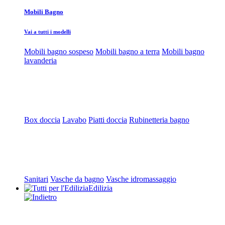
Mobili Bagno
Vai a tutti i modelli
Mobili bagno sospeso
Mobili bagno a terra
Mobili bagno
lavanderia
Box doccia
Lavabo
Piatti doccia
Rubinetteria bagno
Sanitari
Vasche da bagno
Vasche idromassaggio
Edilizia