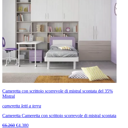
Cameretta con scrittoio scorrevole di mistral scontata del 35%
Mistral
cameretta letti a terra
Cameretta Cameretta con scrittoio scorrevole di mistral scontata
€6.260
€4.380