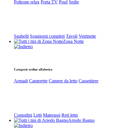
Poltrone relax
Porta TV
Pouf
Sedie
Sgabelli
Soggiorni completi
Tavoli
Vetrinette
Zona Notte
Categorie ordine alfabetico
Armadi
Camerette
Camere da letto
Cassettiere
Comodini
Letti
Materassi
Reti letto
Arredo Bagno