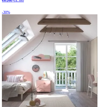
€6.260
€4.380
-30%