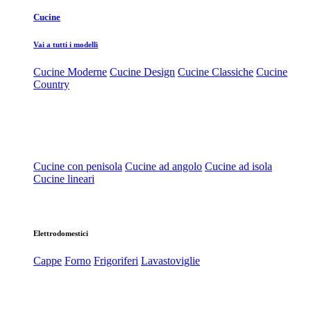
Cucine
Vai a tutti i modelli
Cucine Moderne
Cucine Design
Cucine Classiche
Cucine
Country
Cucine con penisola
Cucine ad angolo
Cucine ad isola
Cucine lineari
Elettrodomestici
Cappe
Forno
Frigoriferi
Lavastoviglie