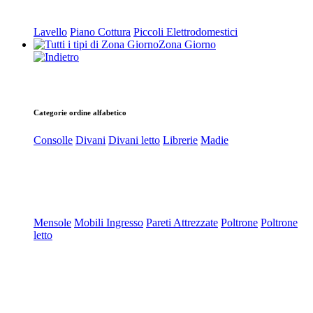
Lavello
Piano Cottura
Piccoli Elettrodomestici
Zona Giorno
Categorie ordine alfabetico
Consolle
Divani
Divani letto
Librerie
Madie
Mensole
Mobili Ingresso
Pareti Attrezzate
Poltrone
Poltrone
letto