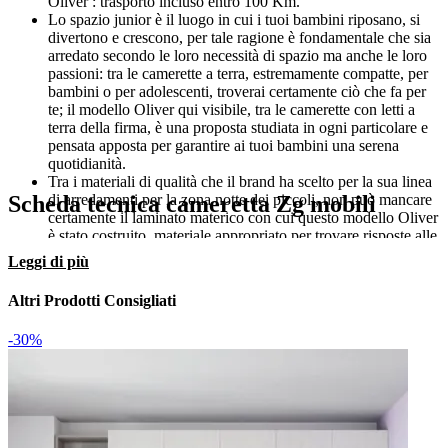
Oliver : trasporto incluso entro 100 Km.
Lo spazio junior è il luogo in cui i tuoi bambini riposano, si
divertono e crescono, per tale ragione è fondamentale che sia
arredato secondo le loro necessità di spazio ma anche le loro
passioni: tra le camerette a terra, estremamente compatte, per
bambini o per adolescenti, troverai certamente ciò che fa per
te; il modello Oliver qui visibile, tra le camerette con letti a
terra della firma, è una proposta studiata in ogni particolare e
pensata apposta per garantire ai tuoi bambini una serena
quotidianità.
Tra i materiali di qualità che il brand ha scelto per la sua linea
Scheda tecnica cameretta Zg mobili
di arredamenti per la zona notte dei piccoli, non può mancare
certamente il laminato materico con cui questo modello Oliver
è stato costruito, materiale appropriato per trovare risposte alle
necessità di praticità ed estetica di ciascuno; linee ben studiate,
Leggi di più
resistenza negli anni e solidità strutturale sono garantiti in
questa proposta di grande qualità, poiché è costruita secondo
Altri Prodotti Consigliati
una precisa linea stilistica.
-30%