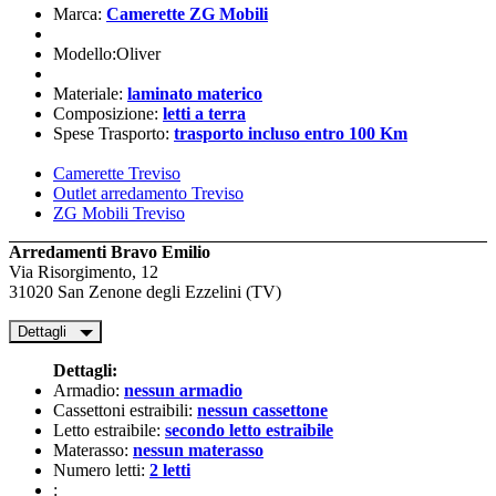
Marca:
Camerette ZG Mobili
Modello:Oliver
Materiale:
laminato materico
Composizione:
letti a terra
Spese Trasporto:
trasporto incluso entro 100 Km
Camerette Treviso
Outlet arredamento Treviso
ZG Mobili Treviso
Arredamenti Bravo Emilio
Via Risorgimento, 12
31020 San Zenone degli Ezzelini (TV)
Dettagli
Dettagli:
Armadio:
nessun armadio
Cassettoni estraibili:
nessun cassettone
Letto estraibile:
secondo letto estraibile
Materasso:
nessun materasso
Numero letti:
2 letti
: