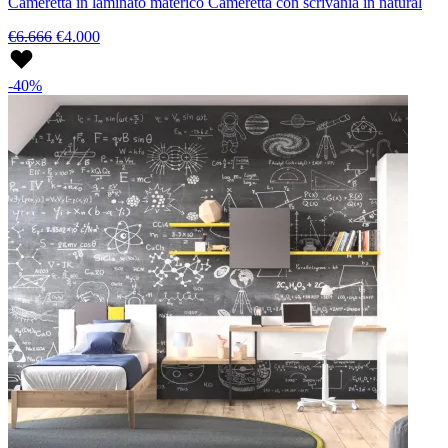
Cameretta in laminato materico Cameretta con scrivania in natural
€6.666
€4.000
-40%