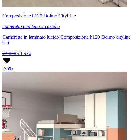
Composizione h120 Doimo CityLine
cameretta con letto a castello
Cameretta in laminato lucido Composizione h120 Doimo cityline
sco
€4.808
€1.920
-35%