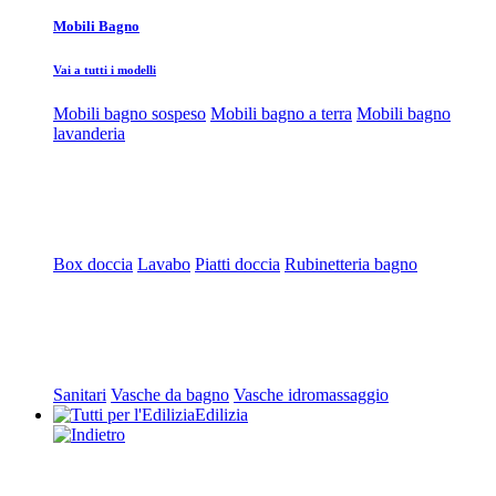
Mobili Bagno
Vai a tutti i modelli
Mobili bagno sospeso
Mobili bagno a terra
Mobili bagno
lavanderia
Box doccia
Lavabo
Piatti doccia
Rubinetteria bagno
Sanitari
Vasche da bagno
Vasche idromassaggio
Edilizia