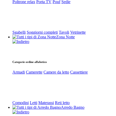
Poltrone relax
Porta TV
Pouf
Sedie
Sgabelli
Soggiorni completi
Tavoli
Vetrinette
Zona Notte
Categorie ordine alfabetico
Armadi
Camerette
Camere da letto
Cassettiere
Comodini
Letti
Materassi
Reti letto
Arredo Bagno