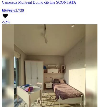
Cameretta Montreal Doimo cityline SCONTATA
€6.782
€3.730
-52%