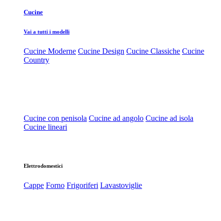
Cucine
Vai a tutti i modelli
Cucine Moderne
Cucine Design
Cucine Classiche
Cucine
Country
Cucine con penisola
Cucine ad angolo
Cucine ad isola
Cucine lineari
Elettrodomestici
Cappe
Forno
Frigoriferi
Lavastoviglie