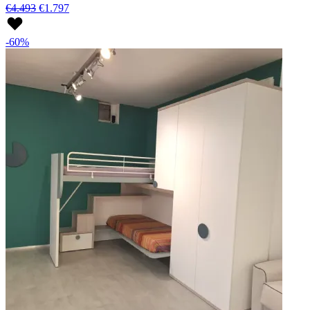
€4.493
€1.797
-60%