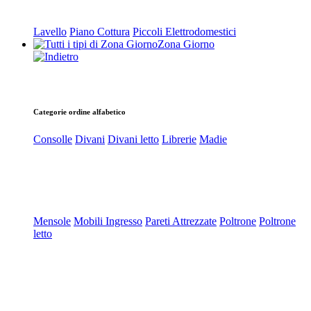
Lavello
Piano Cottura
Piccoli Elettrodomestici
Zona Giorno
Categorie ordine alfabetico
Consolle
Divani
Divani letto
Librerie
Madie
Mensole
Mobili Ingresso
Pareti Attrezzate
Poltrone
Poltrone
letto