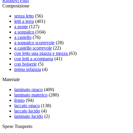
Rimuovi Filtri
Composizione
senza letto
(56)
letti a terra
(401)
a ponte
(127)
a soppalco
(104)
a castello
(76)
a soppalco scorrevole
(28)
a castello scorrevole
(22)
con letto una piazza e mezza
(63)
con letti a scomparsa
(41)
con boiserie
(5)
prima infanzia
(4)
Materiale
laminato opaco
(409)
laminato materico
(280)
legno
(94)
laccato opaco
(138)
laccato lucido
(4)
laminato lucido
(2)
Spese Trasporto