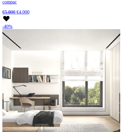
compac
€5.800
€4.000
-40%