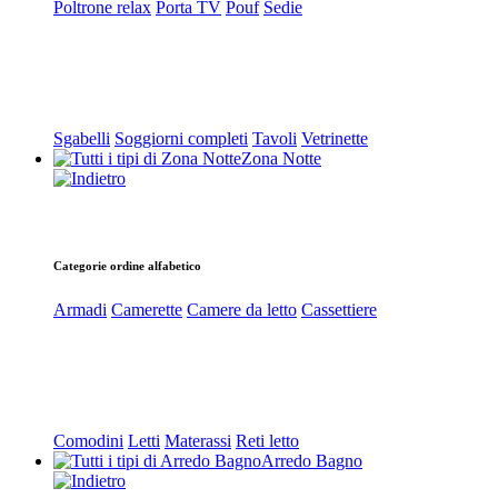
Poltrone relax
Porta TV
Pouf
Sedie
Sgabelli
Soggiorni completi
Tavoli
Vetrinette
Zona Notte
Categorie ordine alfabetico
Armadi
Camerette
Camere da letto
Cassettiere
Comodini
Letti
Materassi
Reti letto
Arredo Bagno