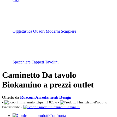
casa
Oggettistica
Quadri Moderni
Scarpiere
Specchiere
Tappeti
Tavolini
Caminetto Da tavolo
Biokamino a prezzi outlet
Offerto da
Rusconi Arredamenti Design
-
Risparmi 820 €
-
Prodotto
-
Finanziabile
Caminetti
Confronta