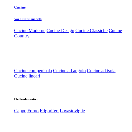
Cucine
Vai a tutti i modelli
Cucine Moderne
Cucine Design
Cucine Classiche
Cucine
Country
Cucine con penisola
Cucine ad angolo
Cucine ad isola
Cucine lineari
Elettrodomestici
Cappe
Forno
Frigoriferi
Lavastoviglie