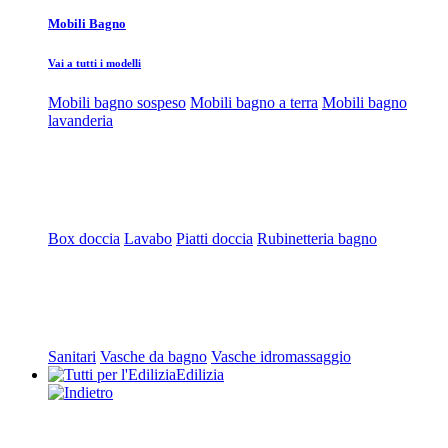
Mobili Bagno
Vai a tutti i modelli
Mobili bagno sospeso
Mobili bagno a terra
Mobili bagno
lavanderia
Box doccia
Lavabo
Piatti doccia
Rubinetteria bagno
Sanitari
Vasche da bagno
Vasche idromassaggio
Edilizia