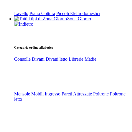
Lavello
Piano Cottura
Piccoli Elettrodomestici
Zona Giorno
Categorie ordine alfabetico
Consolle
Divani
Divani letto
Librerie
Madie
Mensole
Mobili Ingresso
Pareti Attrezzate
Poltrone
Poltrone
letto