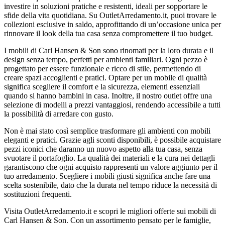
investire in soluzioni pratiche e resistenti, ideali per sopportare le
sfide della vita quotidiana. Su OutletArredamento.it, puoi trovare le
collezioni esclusive in saldo, approfittando di un’occasione unica per
rinnovare il look della tua casa senza compromettere il tuo budget.
I mobili di Carl Hansen & Son sono rinomati per la loro durata e il
design senza tempo, perfetti per ambienti familiari. Ogni pezzo è
progettato per essere funzionale e ricco di stile, permettendo di
creare spazi accoglienti e pratici. Optare per un mobile di qualità
significa scegliere il comfort e la sicurezza, elementi essenziali
quando si hanno bambini in casa. Inoltre, il nostro outlet offre una
selezione di modelli a prezzi vantaggiosi, rendendo accessibile a tutti
la possibilità di arredare con gusto.
Non è mai stato così semplice trasformare gli ambienti con mobili
eleganti e pratici. Grazie agli sconti disponibili, è possibile acquistare
pezzi iconici che daranno un nuovo aspetto alla tua casa, senza
svuotare il portafoglio. La qualità dei materiali e la cura nei dettagli
garantiscono che ogni acquisto rappresenti un valore aggiunto per il
tuo arredamento. Scegliere i mobili giusti significa anche fare una
scelta sostenibile, dato che la durata nel tempo riduce la necessità di
sostituzioni frequenti.
Visita OutletArredamento.it e scopri le migliori offerte sui mobili di
Carl Hansen & Son. Con un assortimento pensato per le famiglie,