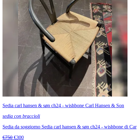
Sedia carl hansen & søn ch24 - wishbone Carl Hansen & Son
sedia con braccioli
Sedia da soggiorno Sedia carl hansen & søn ch24 - wishbone di Car
€750
€300