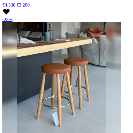
€4.338
€3.200
-28%