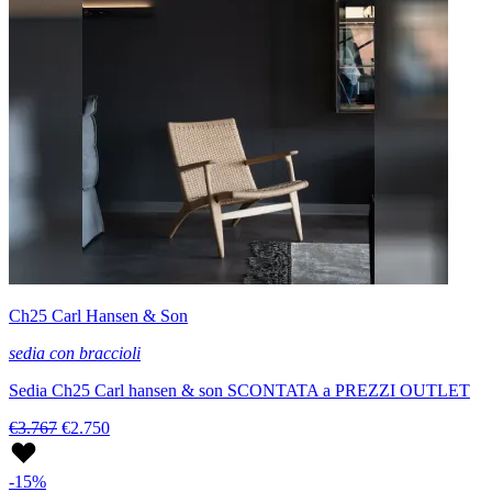
Ch25 Carl Hansen & Son
sedia con braccioli
Sedia Ch25 Carl hansen & son SCONTATA a PREZZI OUTLET
€3.767
€2.750
-15%