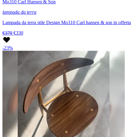
Mo310 Carl Hansen & Son
lampada da terra
Lampada da terra stile Design Mo310 Carl hansen & son in offerta
€370
€330
-23%