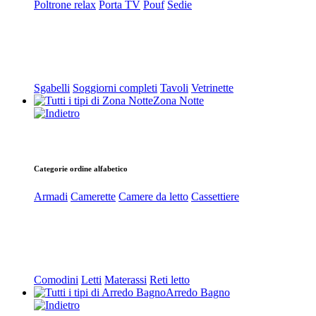
Poltrone relax
Porta TV
Pouf
Sedie
Sgabelli
Soggiorni completi
Tavoli
Vetrinette
Zona Notte
Categorie ordine alfabetico
Armadi
Camerette
Camere da letto
Cassettiere
Comodini
Letti
Materassi
Reti letto
Arredo Bagno