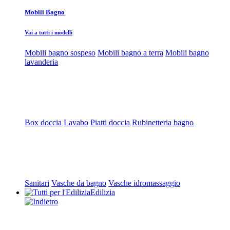
Mobili Bagno
Vai a tutti i modelli
Mobili bagno sospeso
Mobili bagno a terra
Mobili bagno
lavanderia
Box doccia
Lavabo
Piatti doccia
Rubinetteria bagno
Sanitari
Vasche da bagno
Vasche idromassaggio
Edilizia