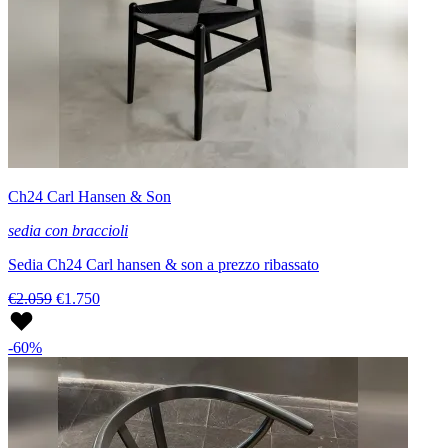
Ch24 Carl Hansen & Son
sedia con braccioli
Sedia Ch24 Carl hansen & son a prezzo ribassato
€2.059
€1.750
-60%