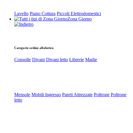
Lavello
Piano Cottura
Piccoli Elettrodomestici
Zona Giorno
Categorie ordine alfabetico
Consolle
Divani
Divani letto
Librerie
Madie
Mensole
Mobili Ingresso
Pareti Attrezzate
Poltrone
Poltrone
letto