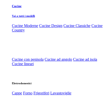
Cucine
Vai a tutti i modelli
Cucine Moderne
Cucine Design
Cucine Classiche
Cucine
Country
Cucine con penisola
Cucine ad angolo
Cucine ad isola
Cucine lineari
Elettrodomestici
Cappe
Forno
Frigoriferi
Lavastoviglie