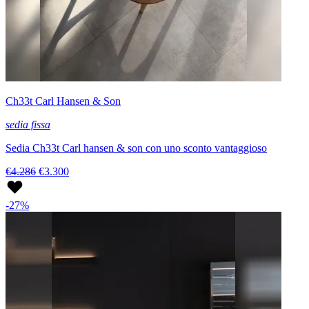
Ch33t Carl Hansen & Son
sedia fissa
Sedia Ch33t Carl hansen & son con uno sconto vantaggioso
€4.286
€3.300
-27%