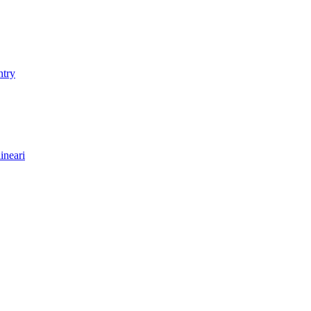
ntry
ineari