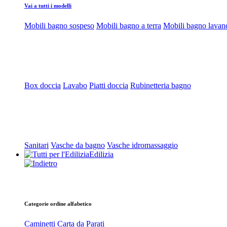
Vai a tutti i modelli
Mobili bagno sospeso
Mobili bagno a terra
Mobili bagno lavan
Box doccia
Lavabo
Piatti doccia
Rubinetteria bagno
Sanitari
Vasche da bagno
Vasche idromassaggio
Edilizia
Categorie ordine alfabetico
Caminetti
Carta da Parati