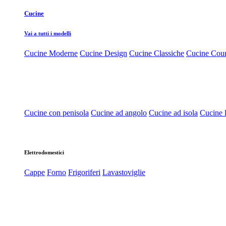
Cucine
Vai a tutti i modelli
Cucine Moderne
Cucine Design
Cucine Classiche
Cucine Cou
Cucine con penisola
Cucine ad angolo
Cucine ad isola
Cucine l
Elettrodomestici
Cappe
Forno
Frigoriferi
Lavastoviglie