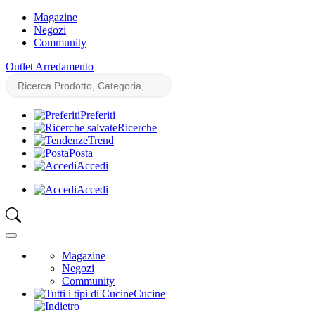
Magazine
Negozi
Community
Outlet Arredamento
Preferiti
Ricerche
Trend
Posta
Accedi
Accedi
Magazine
Negozi
Community
Cucine