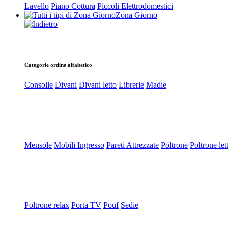
Lavello
Piano Cottura
Piccoli Elettrodomestici
Zona Giorno
Categorie ordine alfabetico
Consolle
Divani
Divani letto
Librerie
Madie
Mensole
Mobili Ingresso
Pareti Attrezzate
Poltrone
Poltrone let
Poltrone relax
Porta TV
Pouf
Sedie