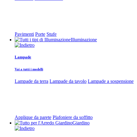
Pavimenti
Porte
Stufe
Illuminazione
Lampade
Vai a tutti i modelli
Lampade da terra
Lampade da tavolo
Lampade a sospensione
Applique da parete
Plafoniere da soffitto
Giardino