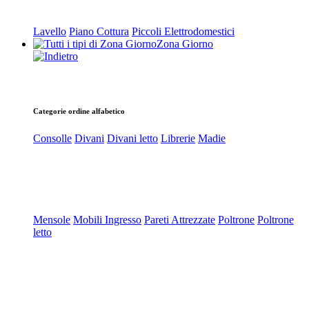
Lavello
Piano Cottura
Piccoli Elettrodomestici
Zona Giorno
Categorie ordine alfabetico
Consolle
Divani
Divani letto
Librerie
Madie
Mensole
Mobili Ingresso
Pareti Attrezzate
Poltrone
Poltrone
letto