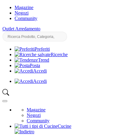
Magazine
Negozi
Community
Outlet Arredamento
Preferiti
Ricerche
Trend
Posta
Accedi
Accedi
Magazine
Negozi
Community
Cucine