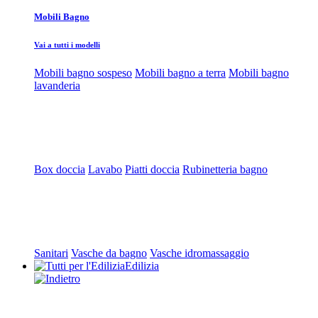
Mobili Bagno
Vai a tutti i modelli
Mobili bagno sospeso
Mobili bagno a terra
Mobili bagno
lavanderia
Box doccia
Lavabo
Piatti doccia
Rubinetteria bagno
Sanitari
Vasche da bagno
Vasche idromassaggio
Edilizia