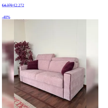
€4.370
€2.272
-40%