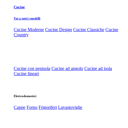
Cucine
Vai a tutti i modelli
Cucine Moderne
Cucine Design
Cucine Classiche
Cucine
Country
Cucine con penisola
Cucine ad angolo
Cucine ad isola
Cucine lineari
Elettrodomestici
Cappe
Forno
Frigoriferi
Lavastoviglie