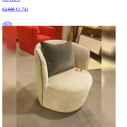
€2.680
€1.742
-45%