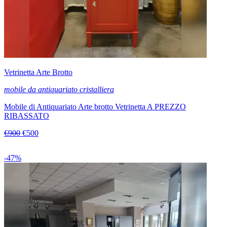
Vetrinetta Arte Brotto
mobile da antiquariato cristalliera
Mobile di Antiquariato Arte brotto Vetrinetta A PREZZO
RIBASSATO
€900
€500
-47%