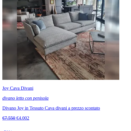
Joy Cava Divani
divano letto con penisola
Divano Joy in Tessuto Cava divani a prezzo scontato
€7.550
€4.002