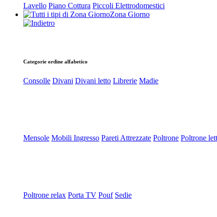
Lavello
Piano Cottura
Piccoli Elettrodomestici
Zona Giorno
Categorie ordine alfabetico
Consolle
Divani
Divani letto
Librerie
Madie
Mensole
Mobili Ingresso
Pareti Attrezzate
Poltrone
Poltrone let
Poltrone relax
Porta TV
Pouf
Sedie