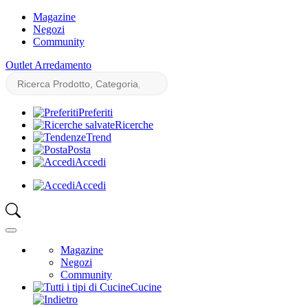
Magazine
Negozi
Community
Outlet Arredamento
Preferiti
Ricerche
Trend
Posta
Accedi
Accedi
Magazine
Negozi
Community
Cucine