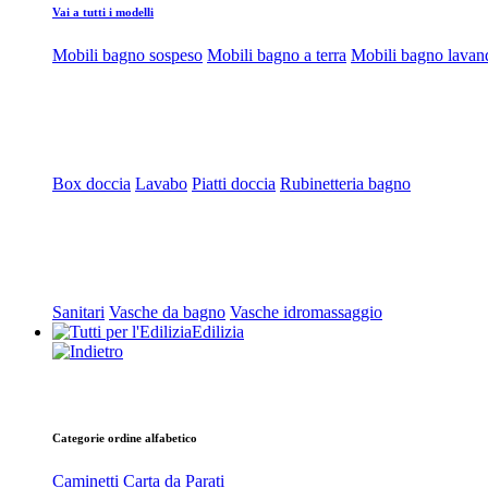
Vai a tutti i modelli
Mobili bagno sospeso
Mobili bagno a terra
Mobili bagno lavan
Box doccia
Lavabo
Piatti doccia
Rubinetteria bagno
Sanitari
Vasche da bagno
Vasche idromassaggio
Edilizia
Categorie ordine alfabetico
Caminetti
Carta da Parati