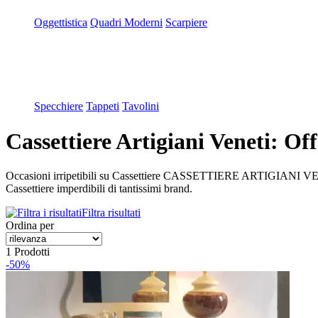
Oggettistica
Quadri Moderni
Scarpiere
Specchiere
Tappeti
Tavolini
Cassettiere Artigiani Veneti: Of
Occasioni irripetibili su Cassettiere CASSETTIERE ARTIGIANI VE
Cassettiere imperdibili di tantissimi brand.
Filtra risultati
Ordina per
1 Prodotti
-50%