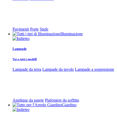
Pavimenti
Porte
Stufe
Illuminazione
Lampade
Vai a tutti i modelli
Lampade da terra
Lampade da tavolo
Lampade a sospensione
Applique da parete
Plafoniere da soffitto
Giardino