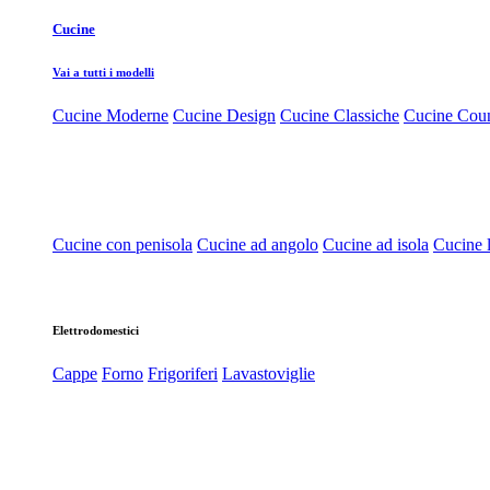
Cucine
Vai a tutti i modelli
Cucine Moderne
Cucine Design
Cucine Classiche
Cucine Cou
Cucine con penisola
Cucine ad angolo
Cucine ad isola
Cucine l
Elettrodomestici
Cappe
Forno
Frigoriferi
Lavastoviglie