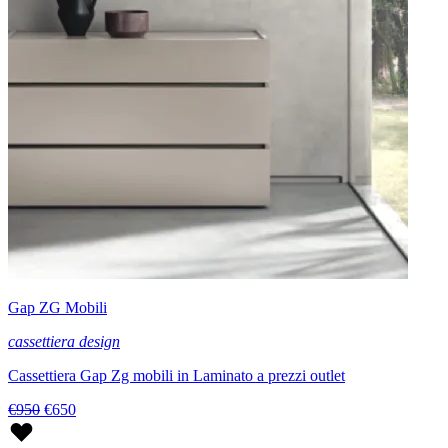
Gap ZG Mobili
cassettiera design
Cassettiera Gap Zg mobili in Laminato a prezzi outlet
€950
€650