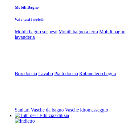
Mobili Bagno
Vai a tutti i modelli
Mobili bagno sospeso
Mobili bagno a terra
Mobili bagno
lavanderia
Box doccia
Lavabo
Piatti doccia
Rubinetteria bagno
Sanitari
Vasche da bagno
Vasche idromassaggio
Edilizia