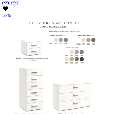
€950
€590
-38%