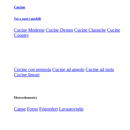
Cucine
Vai a tutti i modelli
Cucine Moderne
Cucine Design
Cucine Classiche
Cucine
Country
Cucine con penisola
Cucine ad angolo
Cucine ad isola
Cucine lineari
Elettrodomestici
Cappe
Forno
Frigoriferi
Lavastoviglie