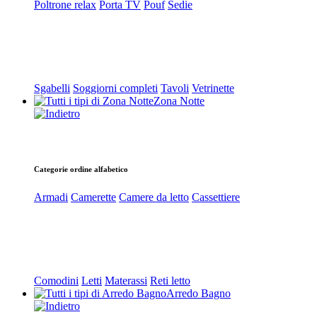
Poltrone relax
Porta TV
Pouf
Sedie
Sgabelli
Soggiorni completi
Tavoli
Vetrinette
Zona Notte
Categorie ordine alfabetico
Armadi
Camerette
Camere da letto
Cassettiere
Comodini
Letti
Materassi
Reti letto
Arredo Bagno