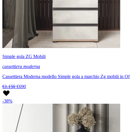
Simple gola ZG Mobili
cassettiera moderna
Cassettiera Moderna modello Simple gola a marchio Zg mobili in Of
€1.150
€690
-38%