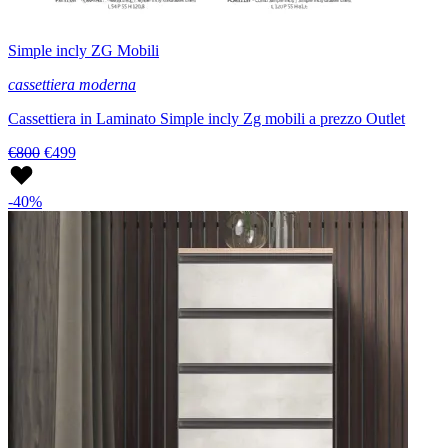
Simple incly ZG Mobili
cassettiera moderna
Cassettiera in Laminato Simple incly Zg mobili a prezzo Outlet
€800
€499
-40%