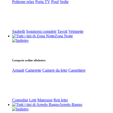
Poltrone relax
Porta TV
Pouf
Sedie
Sgabelli
Soggiorni completi
Tavoli
Vetrinette
Zona Notte
Categorie ordine alfabetico
Armadi
Camerette
Camere da letto
Cassettiere
Comodini
Letti
Materassi
Reti letto
Arredo Bagno