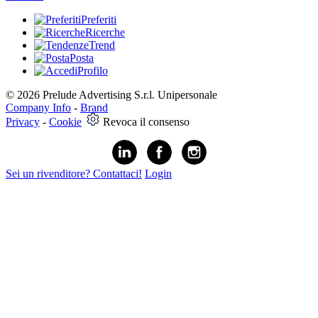
Preferiti
Ricerche
Trend
Posta
Profilo
© 2026 Prelude Advertising S.r.l. Unipersonale
Company Info
-
Brand
Privacy
-
Cookie
Revoca il consenso
Sei un rivenditore? Contattaci!
Login