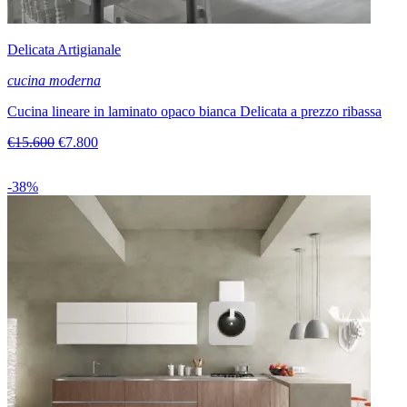
Delicata Artigianale
cucina moderna
Cucina lineare in laminato opaco bianca Delicata a prezzo ribassa
€15.600
€7.800
-38%