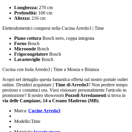
Lunghezza:
270 cm
Profondità:
100 cm
Altezza:
216 cm
Elettrodomestici compresi nella Cucina Arredo3 | Time
Piano cottura
Bosch nero, coppa integrata
Forno
Bosch
Microonde
Bosch
Frigocongelatore
Bosch
Lavastoviglie
Bosch
Cucina con Isola Arredo3 | Time a Monza e Brianza
Scopri nel dettaglio questa fantastica offerta sul nostro portale outlet
online. Desideri acquistare
| Time di Arredo3
? Non perdere tempo
prezioso e contattaci ora. Vuoi visionare personalmente l'articolo in
promozione? Il nostro showroom
Pozzoli Arredamenti
si trova in
via delle Campiane, 14 a Cesano Maderno (MB)
.
Marca:
Cucine Arredo3
Modello:Time
Materiale:
laccate opaco