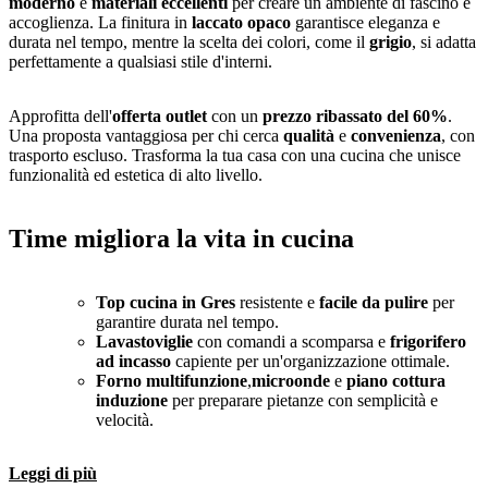
moderno
e
materiali eccellenti
per creare un ambiente di fascino e
accoglienza. La finitura in
laccato opaco
garantisce eleganza e
durata nel tempo, mentre la scelta dei colori, come il
grigio
, si adatta
perfettamente a qualsiasi stile d'interni.
Approfitta dell'
offerta outlet
con un
prezzo ribassato del 60%
.
Una proposta vantaggiosa per chi cerca
qualità
e
convenienza
, con
trasporto escluso. Trasforma la tua casa con una cucina che unisce
funzionalità ed estetica di alto livello.
Time migliora la vita in cucina
Top cucina in Gres
resistente e
facile da pulire
per
garantire durata nel tempo.
Lavastoviglie
con comandi a scomparsa e
frigorifero
ad incasso
capiente per un'organizzazione ottimale.
Forno multifunzione
,
microonde
e
piano cottura
induzione
per preparare pietanze con semplicità e
velocità.
Leggi di più