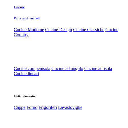
Cucine
Vai a tutti i modelli
Cucine Moderne
Cucine Design
Cucine Classiche
Cucine
Country
Cucine con penisola
Cucine ad angolo
Cucine ad isola
Cucine lineari
Elettrodomestici
Cappe
Forno
Frigoriferi
Lavastoviglie