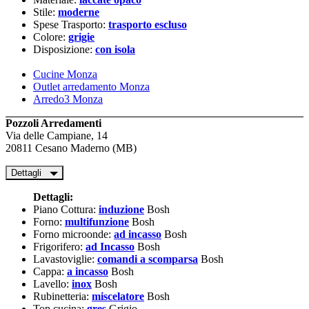
Stile:
moderne
Spese Trasporto:
trasporto escluso
Colore:
grigie
Disposizione:
con isola
Cucine Monza
Outlet arredamento Monza
Arredo3 Monza
Pozzoli Arredamenti
Via delle Campiane, 14
20811 Cesano Maderno (MB)
Dettagli
Dettagli:
Piano Cottura:
induzione
Bosh
Forno:
multifunzione
Bosh
Forno microonde:
ad incasso
Bosh
Frigorifero:
ad Incasso
Bosh
Lavastoviglie:
comandi a scomparsa
Bosh
Cappa:
a incasso
Bosh
Lavello:
inox
Bosh
Rubinetteria:
miscelatore
Bosh
Top cucina:
gres
Grigio