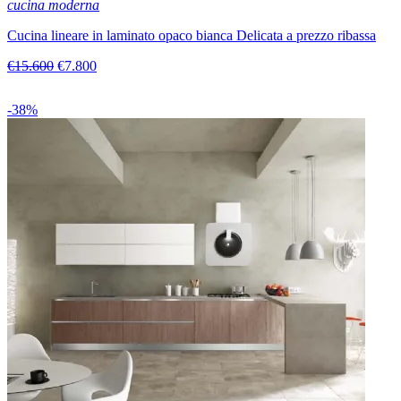
cucina moderna
Cucina lineare in laminato opaco bianca Delicata a prezzo ribassa
€15.600
€7.800
-38%