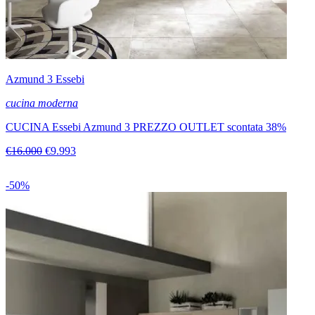
Azmund 3 Essebi
cucina moderna
CUCINA Essebi Azmund 3 PREZZO OUTLET scontata 38%
€16.000
€9.993
-50%