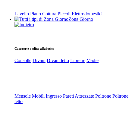
Lavello
Piano Cottura
Piccoli Elettrodomestici
Zona Giorno
Categorie ordine alfabetico
Consolle
Divani
Divani letto
Librerie
Madie
Mensole
Mobili Ingresso
Pareti Attrezzate
Poltrone
Poltrone
letto