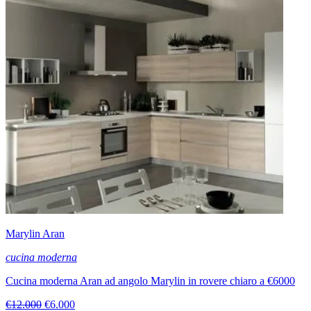
Marylin Aran
cucina moderna
Cucina moderna Aran ad angolo Marylin in rovere chiaro a €6000
€12.000
€6.000