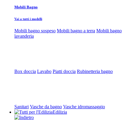
Mobili Bagno
Vai a tutti i modelli
Mobili bagno sospeso
Mobili bagno a terra
Mobili bagno
lavanderia
Box doccia
Lavabo
Piatti doccia
Rubinetteria bagno
Sanitari
Vasche da bagno
Vasche idromassaggio
Edilizia