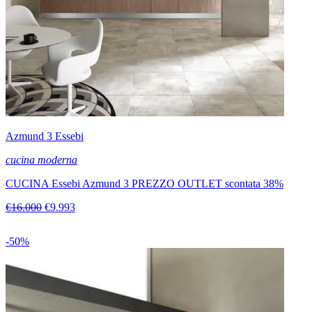
Azmund 3 Essebi
cucina moderna
CUCINA Essebi Azmund 3 PREZZO OUTLET scontata 38%
€16.000
€9.993
-50%