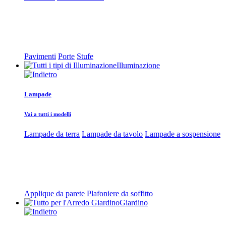
Pavimenti
Porte
Stufe
Illuminazione
Lampade
Vai a tutti i modelli
Lampade da terra
Lampade da tavolo
Lampade a sospensione
Applique da parete
Plafoniere da soffitto
Giardino