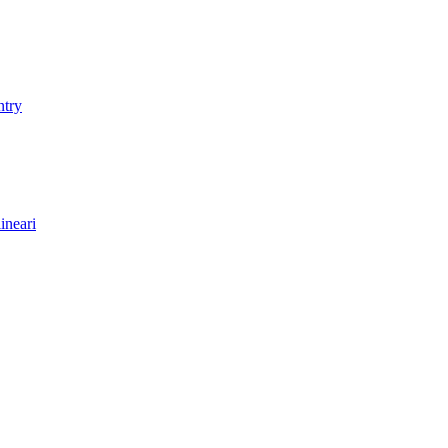
ntry
ineari