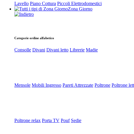
Lavello
Piano Cottura
Piccoli Elettrodomestici
Zona Giorno
Categorie ordine alfabetico
Consolle
Divani
Divani letto
Librerie
Madie
Mensole
Mobili Ingresso
Pareti Attrezzate
Poltrone
Poltrone let
Poltrone relax
Porta TV
Pouf
Sedie