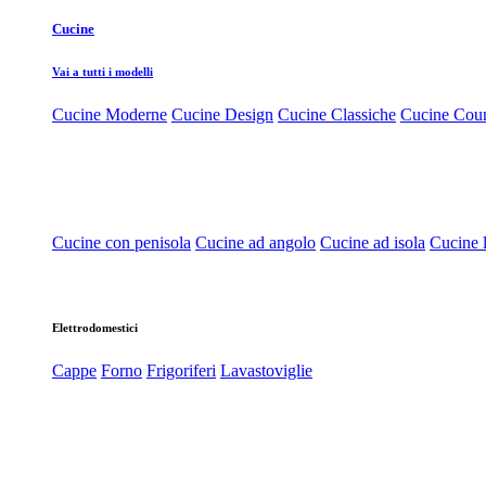
Cucine
Vai a tutti i modelli
Cucine Moderne
Cucine Design
Cucine Classiche
Cucine Cou
Cucine con penisola
Cucine ad angolo
Cucine ad isola
Cucine l
Elettrodomestici
Cappe
Forno
Frigoriferi
Lavastoviglie