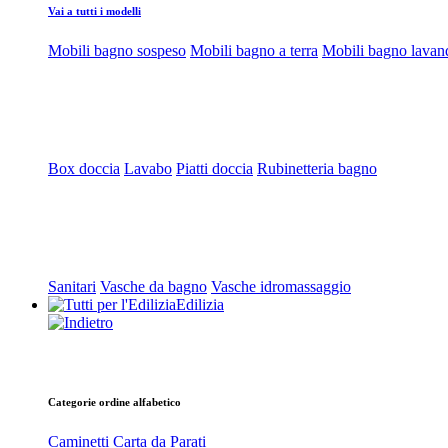
Vai a tutti i modelli
Mobili bagno sospeso
Mobili bagno a terra
Mobili bagno lavan
Box doccia
Lavabo
Piatti doccia
Rubinetteria bagno
Sanitari
Vasche da bagno
Vasche idromassaggio
Edilizia
Categorie ordine alfabetico
Caminetti
Carta da Parati