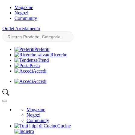
Magazine
Negozi
Community
Outlet Arredamento
Preferiti
Ricerche
Trend
Posta
Accedi
Accedi
Magazine
Negozi
Community
Cucine