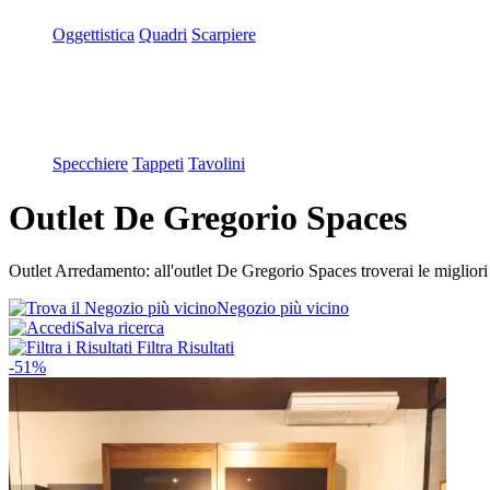
Oggettistica
Quadri
Scarpiere
Specchiere
Tappeti
Tavolini
Outlet De Gregorio Spaces
Outlet Arredamento: all'outlet De Gregorio Spaces troverai le migliori 
Negozio più vicino
Salva ricerca
Filtra Risultati
-51%