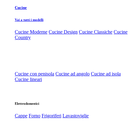
Cucine
Vai a tutti i modelli
Cucine Moderne
Cucine Design
Cucine Classiche
Cucine
Country
Cucine con penisola
Cucine ad angolo
Cucine ad isola
Cucine lineari
Elettrodomestici
Cappe
Forno
Frigoriferi
Lavastoviglie