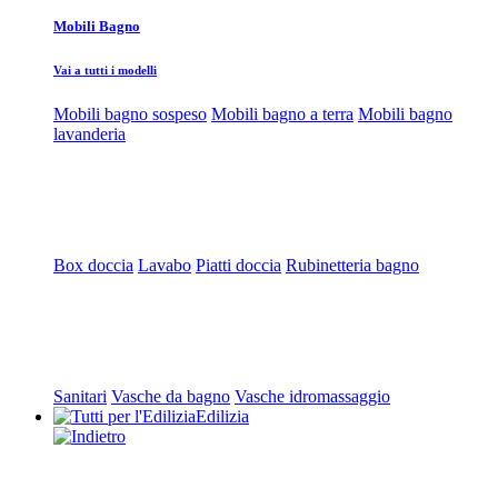
Mobili Bagno
Vai a tutti i modelli
Mobili bagno sospeso
Mobili bagno a terra
Mobili bagno
lavanderia
Box doccia
Lavabo
Piatti doccia
Rubinetteria bagno
Sanitari
Vasche da bagno
Vasche idromassaggio
Edilizia