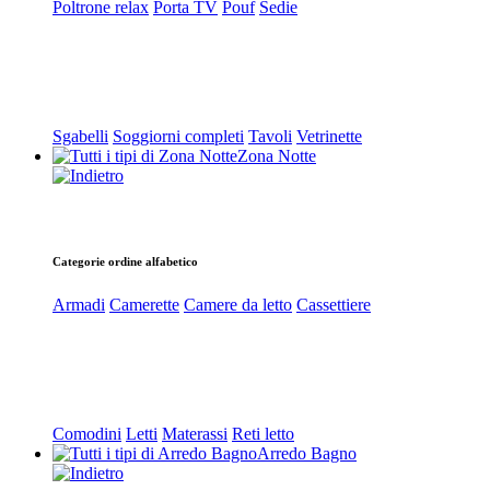
Poltrone relax
Porta TV
Pouf
Sedie
Sgabelli
Soggiorni completi
Tavoli
Vetrinette
Zona Notte
Categorie ordine alfabetico
Armadi
Camerette
Camere da letto
Cassettiere
Comodini
Letti
Materassi
Reti letto
Arredo Bagno