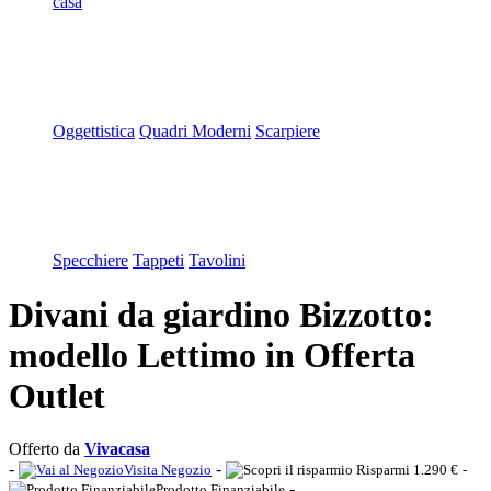
casa
Oggettistica
Quadri Moderni
Scarpiere
Specchiere
Tappeti
Tavolini
Divani da giardino Bizzotto:
modello Lettimo in Offerta
Outlet
Offerto da
Vivacasa
-
-
Visita Negozio
Risparmi 1.290 €
-
-
Prodotto Finanziabile