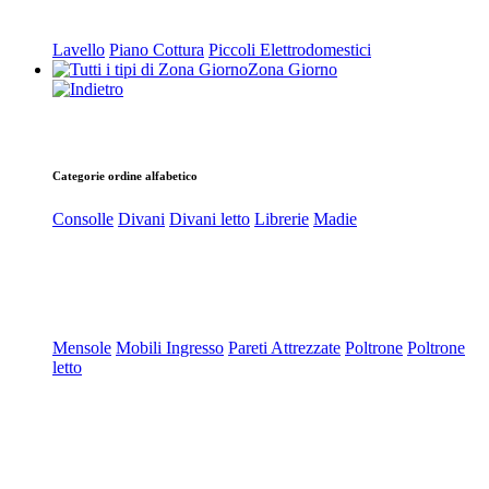
Lavello
Piano Cottura
Piccoli Elettrodomestici
Zona Giorno
Categorie ordine alfabetico
Consolle
Divani
Divani letto
Librerie
Madie
Mensole
Mobili Ingresso
Pareti Attrezzate
Poltrone
Poltrone
letto