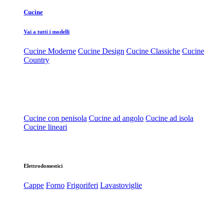
Cucine
Vai a tutti i modelli
Cucine Moderne
Cucine Design
Cucine Classiche
Cucine
Country
Cucine con penisola
Cucine ad angolo
Cucine ad isola
Cucine lineari
Elettrodomestici
Cappe
Forno
Frigoriferi
Lavastoviglie