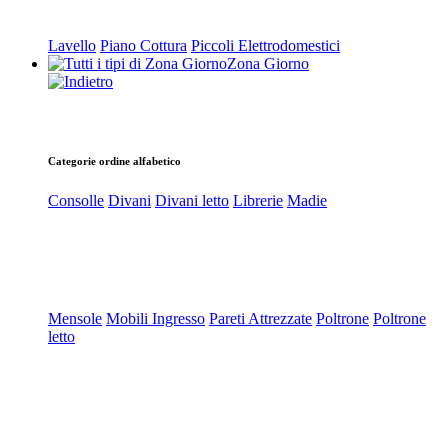
Lavello
Piano Cottura
Piccoli Elettrodomestici
Zona Giorno
Categorie ordine alfabetico
Consolle
Divani
Divani letto
Librerie
Madie
Mensole
Mobili Ingresso
Pareti Attrezzate
Poltrone
Poltrone
letto