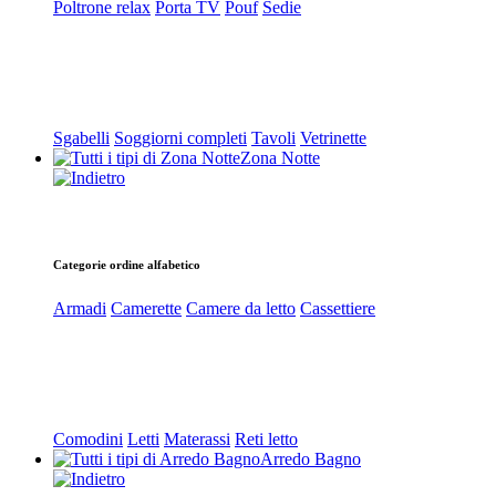
Poltrone relax
Porta TV
Pouf
Sedie
Sgabelli
Soggiorni completi
Tavoli
Vetrinette
Zona Notte
Categorie ordine alfabetico
Armadi
Camerette
Camere da letto
Cassettiere
Comodini
Letti
Materassi
Reti letto
Arredo Bagno