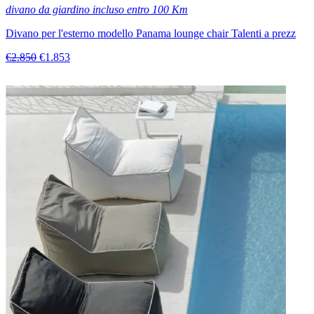
divano da giardino incluso entro 100 Km
Divano per l'esterno modello Panama lounge chair Talenti a prezz
€2.850
€1.853