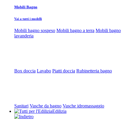
Mobili Bagno
Vai a tutti i modelli
Mobili bagno sospeso
Mobili bagno a terra
Mobili bagno
lavanderia
Box doccia
Lavabo
Piatti doccia
Rubinetteria bagno
Sanitari
Vasche da bagno
Vasche idromassaggio
Edilizia