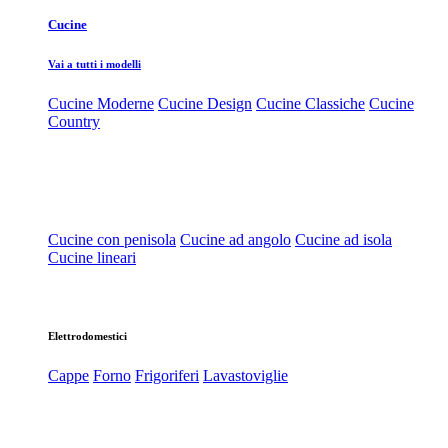
Cucine
Vai a tutti i modelli
Cucine Moderne
Cucine Design
Cucine Classiche
Cucine
Country
Cucine con penisola
Cucine ad angolo
Cucine ad isola
Cucine lineari
Elettrodomestici
Cappe
Forno
Frigoriferi
Lavastoviglie