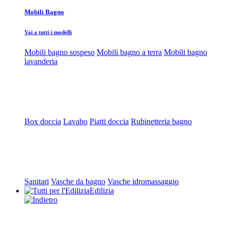
Mobili Bagno
Vai a tutti i modelli
Mobili bagno sospeso
Mobili bagno a terra
Mobili bagno
lavanderia
Box doccia
Lavabo
Piatti doccia
Rubinetteria bagno
Sanitari
Vasche da bagno
Vasche idromassaggio
Edilizia