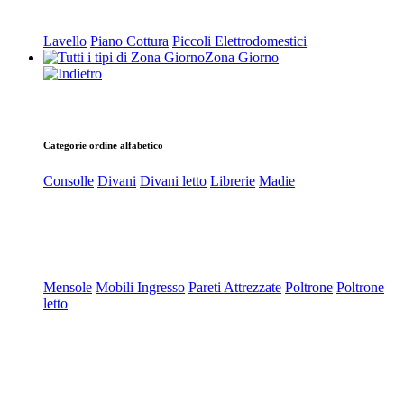
Lavello
Piano Cottura
Piccoli Elettrodomestici
Zona Giorno
Categorie ordine alfabetico
Consolle
Divani
Divani letto
Librerie
Madie
Mensole
Mobili Ingresso
Pareti Attrezzate
Poltrone
Poltrone
letto