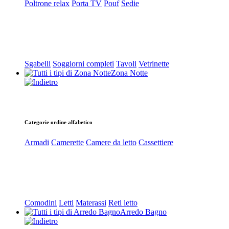
Poltrone relax
Porta TV
Pouf
Sedie
Sgabelli
Soggiorni completi
Tavoli
Vetrinette
Zona Notte
Categorie ordine alfabetico
Armadi
Camerette
Camere da letto
Cassettiere
Comodini
Letti
Materassi
Reti letto
Arredo Bagno