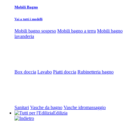
Mobili Bagno
Vai a tutti i modelli
Mobili bagno sospeso
Mobili bagno a terra
Mobili bagno
lavanderia
Box doccia
Lavabo
Piatti doccia
Rubinetteria bagno
Sanitari
Vasche da bagno
Vasche idromassaggio
Edilizia