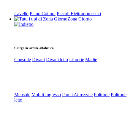
Lavello
Piano Cottura
Piccoli Elettrodomestici
Zona Giorno
Categorie ordine alfabetico
Consolle
Divani
Divani letto
Librerie
Madie
Mensole
Mobili Ingresso
Pareti Attrezzate
Poltrone
Poltrone
letto