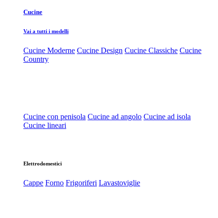
Cucine
Vai a tutti i modelli
Cucine Moderne
Cucine Design
Cucine Classiche
Cucine
Country
Cucine con penisola
Cucine ad angolo
Cucine ad isola
Cucine lineari
Elettrodomestici
Cappe
Forno
Frigoriferi
Lavastoviglie